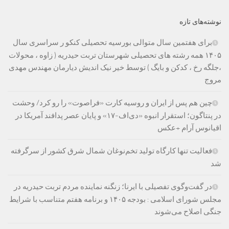
نوشته‌های تازه
برای هفتمین سال متوالی بورسیه تحصیلی کنکو ر سراسری سال
۱۴۰۵ همه رشته های تحصیلی شهرستان تربت حیدریه ( زاوه ، محولات
،جلگه رخ ، کدکن و بایگ ) توسط خیر نیک اندیش دیارمان مهندس مهدی
مروج
چین هم پس از ایران و روسیه کارت «فراصوت» را رو کرد/ وحشت
در پنتاگون؛ استقرار انبوه «دی‌اف‑۱۷» و پایان عصر پدافند آمریکا در
اقیانوس آرام +عکس
فعالیت تنها کارگاه تولید تخم‌نوغان شمال شرق کشور از سرگرفته
شد
در گفت‌وگوی تفصیلی با ایرنا؛ زنگنه نماینده مردم تربت حیدریه در
مجلس شورای اسلامی : بودجه ۱۴۰۵ و برنامه هفتم متناسب با شرایط
جنگی اصلاح می‌شوند