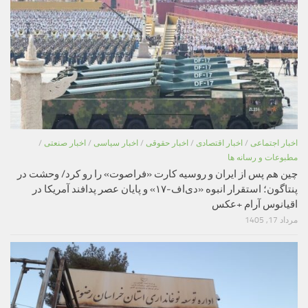
اخبار اجتماعی
/
اخبار اقتصادی
/
اخبار حقوقی
/
اخبار سیاسی
/
اخبار صنعتی
/
مطبوعات و رسانه ها
چین هم پس از ایران و روسیه کارت «فراصوت» را رو کرد/ وحشت در
پنتاگون؛ استقرار انبوه «دی‌اف‑۱۷» و پایان عصر پدافند آمریکا در
اقیانوس آرام +عکس
مرداد 17, 1405