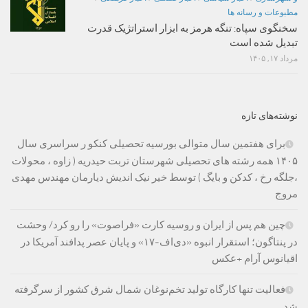
مطبوعات و رسانه ها
سخنگوی سپاه: تنگه هرمز به ابزار استراتژیک قدرت
تبدیل شده است
مرداد ۱۷, ۱۴۰۵
نوشته‌های تازه
برای هفتمین سال متوالی بورسیه تحصیلی کنکو ر سراسری سال
۱۴۰۵ همه رشته های تحصیلی شهرستان تربت حیدریه ( زاوه ، محولات
،جلگه رخ ، کدکن و بایگ ) توسط خیر نیک اندیش دیارمان مهندس مهدی
مروج
چین هم پس از ایران و روسیه کارت «فراصوت» را رو کرد/ وحشت
در پنتاگون؛ استقرار انبوه «دی‌اف‑۱۷» و پایان عصر پدافند آمریکا در
اقیانوس آرام +عکس
فعالیت تنها کارگاه تولید تخم‌نوغان شمال شرق کشور از سرگرفته
شد