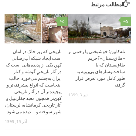
مطالب مرتبط
۰
۰
تله‌کابین؛ خوشبختی یا زخمی بر
تاریخی که زیر خاک در امان
«طاق‌بستان»؟حریم
است ایجاد شبکه آب‌رسانیِ
طاق‌بستان که با
کهن یکی از پدیده‌هایی است که
ساخت‌وسازهای بی‌رویه به
در آثار تاریخیِ گوشه و کنار
طور کامل مورد تعرض قرار
ایران به‌چشم می‌خورد. جالب
گرفته
اینجاست که انواع پیشرفته‌تر و
پیچیده‌تر آن در آثار تاریخی
تیر 3, 1399
کهن‌تر همچون معبد چغازنبیل و
آثار تاریخی کرمانشاه، لرستان،
شهر سوخته و … دیده می‌شود
آذر 15, 1395