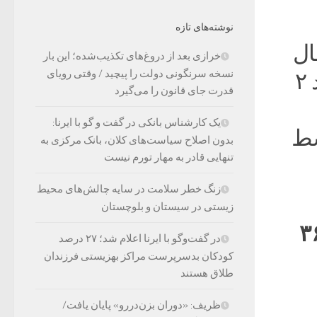
نوشته‌های تازه
ال
خرازی بعد از دروغ‌های تکذیب‌شده؛ این بار
نسخه سرنگونی دولت را پیچید / وقتی رویای
۲۰۲۴ به احیاء کامل گردشگری بین‌المللی با رشد ۲
قدرت جای قانون را می‌گیرد
یک کارشناس بانکی در گفت و گو با ایرنا:
سط
بدون اصلاح سیاست‌های کلان، بانک مرکزی به
تنهایی قادر به مهار تورم نیست
زنگ خطر سلامت در سایه چالش‌های محیط
زیستی در سیستان و بلوچستان
اهد قوی‌ترین رشد نسبی بوده و به ۳۶
در گفت‌وگو با ایرنا اعلام شد؛ ۲۷ درصد
کودکان بدسرپرست مراکز بهزیستی فرزندان
طلاق هستند
ظریف: «دوران بزن‌دررو» پایان یافت/