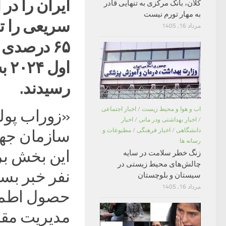
ایران را در
کلان، بانک مرکزی به تنهایی قادر
به مهار تورم نیست
سریعی را تج
مرداد 16, 1405
رسیدند.
اب و هوا و محیط زیست
/
اخبار اجتماعی
«زوراب پول
/
اخبار بهداشتی ودر مانی
/
اخبار
دانشگاهی
/
اخبار فرهنگی
/
مطبوعات و
سازمان جهان
رسانه ها
این بخش بر
زنگ خطر سلامت در سایه
چالش‌های محیط زیستی در
نفر خبر بسی
سیستان و بلوچستان
مرداد 16, 1405
حصول اطمی
مدیریت مقصد