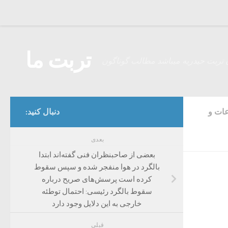
Skip to content
تربت ما
 تربت حیدریه میباشد مطالب گوناگون
ات و
دنبال کنید:
بعدی
بعضی از صاحبنظران فنی گفته‌اند ابتدا
بالگرد در هوا منفجر شده و سپس سقوط
کرده است پرسش‌های صریح درباره
سقوط بالگرد رئیسی: احتمال توطئه
خارجی به این دلایل وجود دارد
قبلی