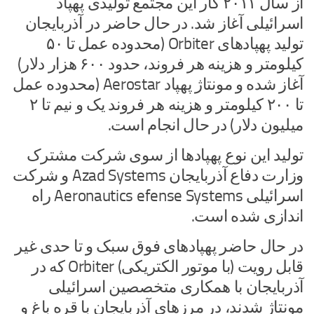
از سال ۲۰۱۱ کار این مجتمع تولیدی پهپاد
اسرائیلی آغاز شد. در حال حاضر در آذربایجان
تولید پهپادهای Orbiter (محدوده عمل تا ۵۰
کیلومتر و هزینه هر فروند، حدود ۶۰۰ هزار دلار)
آغاز شده و مونتاژ پهپاد Aerostar (محدوده عمل
تا ۲۰۰ کیلومتر و هزینه هر فروند یک و نیم تا ۲
میلیون دلار) در حال انجام است.
تولید این نوع پهپادها از سوی شرکت مشترک
وزارت دفاع آذربایجان Azad Systems و شرکت
اسرائیلی Aeronautics efense Systems راه
اندازی شده است.
در حال حاضر پهپادهای فوق سبک و تا حدی غیر
قابل رویت (با موتور الکتریکی) Orbiter که در
آذربایجان با همکاری متخصصین اسرائیلی
مونتاژ شدند، در مرزهای آذربایجان با قره باغ و