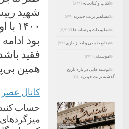
کتاب و کتابخانه
(۸۳۱)
شهید رییس
مشاهیر تربت حیدریه
(۵۷۹)
۱۴۰۰ 
مطبوعات و رسانه ها
(۶,۷۲۳)
بود ادامه
منابع طبیعی و ابخیز داری
(۹۲)
فقید باشد
موسیقی
(۵۹۲)
همین بی‌پ
نوشته هایی در باره تاریخ
گذشته تربت حیدریه
(۳۸)
کانال عصر ا
حساب کنید د
میزگردهای س