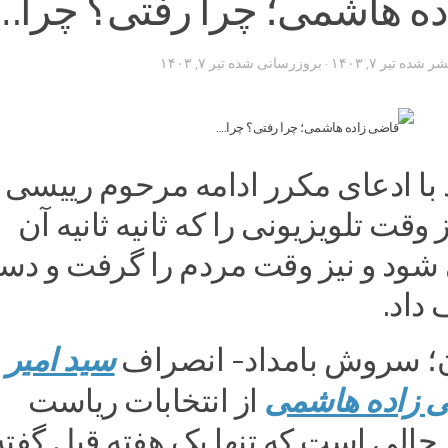
ه هاشمی؛ چرا رفتی؟ چرا….
تشر شده
تیر ۷, ۱۴۰۳
· بروزرسانی شده
تیر ۷, ۱۴۰۳
با ادعای مکرر ادامه مرحوم رییسی 
وقت تلویزیونی را که ثانیه ثانیه آن
شود و نیز وقت مردم را گرفت و د
داد.
؛ سروش بامداد- انصراف
سید امیر
 زاده هاشمی
از انتخابات ریاست
الی است که تنها یک هفته قبل گفته