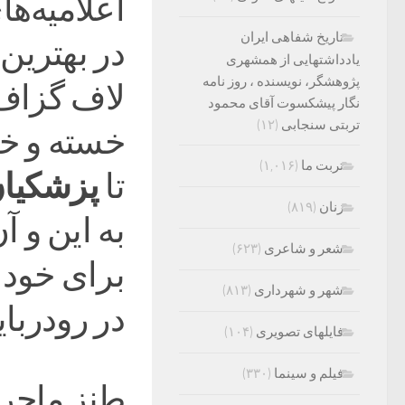
اعلامیه‌ه
تاریخ شفاهی ایران
یادداشتهایی از همشهری
پژوهشگر، نویسنده ، روز نامه
لاف گزاف 
نگار پیشکسوت آقای محمود
تربتی سنجابی
(۱۲)
خسته و خج
تربت ما
(۱,۰۱۶)
تا
پزشکیا
زنان
(۸۱۹)
به این و آ
شعر و شاعری
(۶۲۳)
برای خود ح
شهر و شهرداری
(۸۱۳)
در رودربای
فایلهای تصویری
(۱۰۴)
فیلم و سینما
(۳۳۰)
طنز ماجرا 