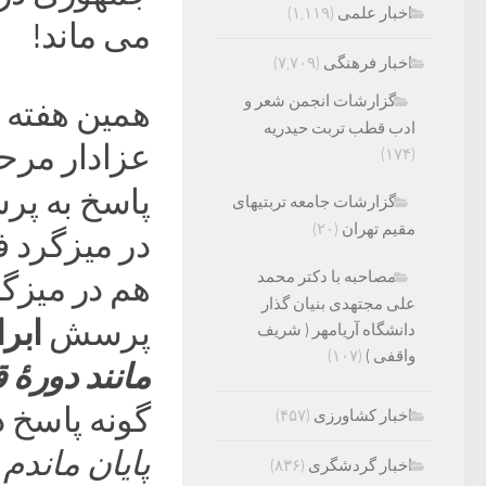
اخبار علمی
(۱,۱۱۹)
می ماند!
اخبار فرهنگی
(۷,۷۰۹)
گزارشات انجمن شعر و
همین هفته ق
ادب قطب تربت حیدریه
عزادار مرح
(۱۷۴)
پاسخ به پ
گزارشات جامعه تربتیهای
مقیم تهران
(۲۰)
در میزگرد 
مصاحبه با دکتر محمد
هم در میزگ
علی مجتهدی بنیان گذار
ابر
پرسش
دانشگاه آریامهر ( شریف
واقفی )
(۱۰۷)
مانند دورۀ 
گونه پاسخ 
اخبار کشاورزی
(۴۵۷)
پایان ماندم 
اخبار گردشگری
(۸۳۶)