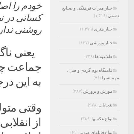
خودم را اصل
اخبار میراث فرهنگی و صنایع
کسانی در نه
دستی
(۱,۴۱۶)
روشنی ندارن
اخبار هنری
(۱,۴۷۹)
اخبار ورزشی
(۱۲۷)
یعنی ناگه
اطلاعیه ها
(۳۴۸)
جماعت چی 
اقامتگاه بوم گردی و هتل ،
به این در
مهمانسرا
(۷۶)
اموزش و پرورش
(۲۸۷)
انتخابات
(۹۷۸)
انواع عکسها
(۳۸۶)
انواع فایلهای صوتی
(۶۱)