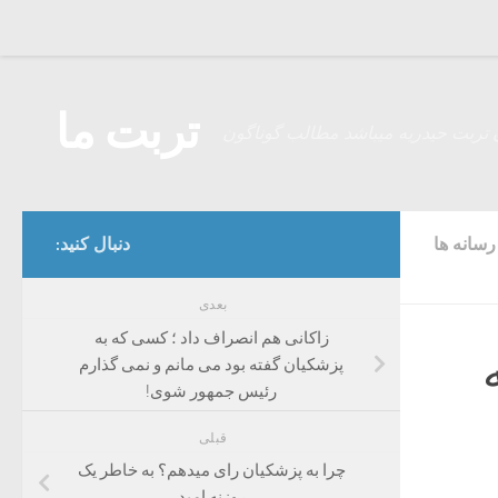
Skip to content
تربت ما
 تربت حیدریه میباشد مطالب گوناگون
سانه ها
دنبال کنید:
بعدی
زاکانی هم انصراف داد ؛ کسی که به
پزشکیان گفته بود می مانم و نمی گذارم
رئیس جمهور شوی!
قبلی
چرا به پزشکیان رای میدهم؟ به خاطر یک
روزنه امید