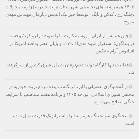
۱۴۰۵ همه رشته های تحصیلی شهرستان تربت حیدریه ( زاوه ، محولات
،جلگه رخ ، کدکن و بایگ ) توسط خیر نیک اندیش دیارمان مهندس مهدی
مروج
چین هم پس از ایران و روسیه کارت «فراصوت» را رو کرد/ وحشت
در پنتاگون؛ استقرار انبوه «دی‌اف‑۱۷» و پایان عصر پدافند آمریکا در
اقیانوس آرام +عکس
فعالیت تنها کارگاه تولید تخم‌نوغان شمال شرق کشور از سرگرفته
شد
در گفت‌وگوی تفصیلی با ایرنا؛ زنگنه نماینده مردم تربت حیدریه در
مجلس شورای اسلامی : بودجه ۱۴۰۵ و برنامه هفتم متناسب با شرایط
جنگی اصلاح می‌شوند
سخنگوی سپاه: تنگه هرمز به ابزار استراتژیک قدرت تبدیل شده
است