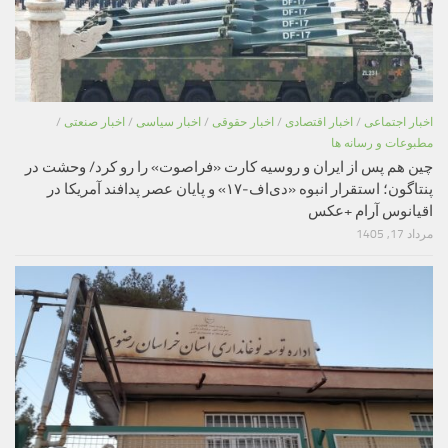
اخبار اجتماعی
/
اخبار اقتصادی
/
اخبار حقوقی
/
اخبار سیاسی
/
اخبار صنعتی
/
مطبوعات و رسانه ها
چین هم پس از ایران و روسیه کارت «فراصوت» را رو کرد/ وحشت در
پنتاگون؛ استقرار انبوه «دی‌اف‑۱۷» و پایان عصر پدافند آمریکا در
اقیانوس آرام +عکس
مرداد 17, 1405