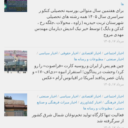
ها
برای هفتمین سال متوالی بورسیه تحصیلی کنکو ر
سراسری سال ۱۴۰۵ همه رشته های تحصیلی
شهرستان تربت حیدریه ( زاوه ، محولات ،جلگه رخ ،
کدکن و بایگ ) توسط خیر نیک اندیش دیارمان مهندس
مهدی مروج
مرداد ۱۷, ۱۴۰۵
اخبار اجتماعی
/
اخبار اقتصادی
/
اخبار حقوقی
/
اخبار سیاسی
/
اخبار صنعتی
/
مطبوعات و رسانه ها
چین هم پس از ایران و روسیه کارت «فراصوت» را رو
کرد/ وحشت در پنتاگون؛ استقرار انبوه «دی‌اف‑۱۷» و
پایان عصر پدافند آمریکا در اقیانوس آرام +عکس
مرداد ۱۷, ۱۴۰۵
اخبار اجتماعی
/
اخبار اقتصادی
/
اخبار سیاسی
/
اخبار صنعتی
/
اخبار فرهنگی
/
اخبار کشاورزی
/
اخبار میراث فرهنگی و صنایع
دستی
/
مطبوعات و رسانه ها
فعالیت تنها کارگاه تولید تخم‌نوغان شمال شرق کشور
از سرگرفته شد
مرداد ۱۷, ۱۴۰۵