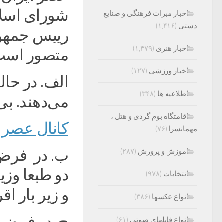
شورای اسلا
اخبار میراث فرهنگی و صنایع
دستی
(۱,۴۱۶)
اخبار هنری
(۱,۴۷۹)
متصور است
اخبار ورزشی
(۱۲۷)
اطلاعیه ها
(۳۴۸)
می‌دهند. بی
اقامتگاه بوم گردی و هتل ،
کانال عصر ا
مهمانسرا
(۷۶)
ب. در فرض د
اموزش و پرورش
(۲۸۷)
دو طبعا وز
انتخابات
(۹۷۸)
و زیر بار اقر
انواع عکسها
(۳۸۶)
ج. در فرض 
انواع فایلهای صوتی
(۶۱)