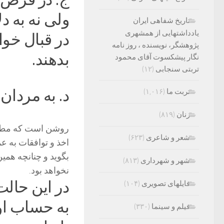
ولی نه به د
تاریخ شفاهی ایران
یادداشتهایی از همشهری
در قبال خو
پژوهشگر، نویسنده ، روز نامه
بدهند.
نگار پیشکسوت آقای محمود
تربتی سنجابی
(۱۲)
د. به مردان 
تربت ما
(۱,۰۱۶)
زنان
(۸۱۹)
روشن است که مطلوب
شعر و شاعری
(۶۲۳)
اخذ و توافقات به ع
بگوید و چنانچه همی
شهر و شهرداری
(۸۱۳)
نخواهد بود.
در این حا
فایلهای تصویری
(۱۰۴)
به حساب او
فیلم و سینما
(۳۳۰)