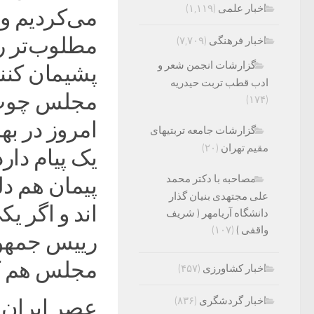
اخبار علمی
(۱,۱۱۹)
می‌کردیم ول
مطلوب‌تر را 
اخبار فرهنگی
(۷,۷۰۹)
گزارشات انجمن شعر و
پشیمان کنند
ادب قطب تربت حیدریه
مجلس چوب ل
(۱۷۴)
امروز در به
گزارشات جامعه تربتیهای
مقیم تهران
(۲۰)
مصاحبه با دکتر محمد
پیمان هم دل
علی مجتهدی بنیان گذار
اند و اگر یک
دانشگاه آریامهر ( شریف
واقفی )
(۱۰۷)
رییس جمهور 
مجلس هم کم
اخبار کشاورزی
(۴۵۷)
اخبار گردشگری
(۸۳۶)
عصر ایران؛