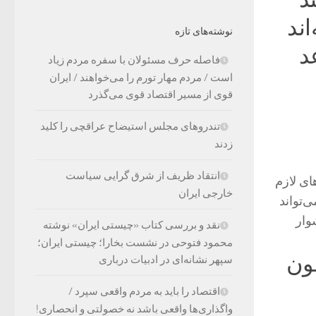
اند
نوشته‌های تازه
د
فاصله حرف مسئولان با سفره مردم زیاد
است / مردم مهار تورم را می‌خواهند / ایران
قوی از مسیر اقتصاد قوی می‌گذرد
تندروهای مجلس استیضاح عراقچی را کلید
زدند
انتقاد ظریف از شرق گرایی سیاست
ای لازم
خارجی ایران
‌تواند
وار
نقد و بررسی کتاب «چیستی ایران» نوشته
محمود فتوحی در نشست بخارا؛ چیستی ایران؛
ون
سپهر نشانه‌ای در ادبیات درباری
اقتصاد را باید به مردم واقعی سپرد /
واگذاری‌ها واقعی باشد نه خصولتی و انحصاری!