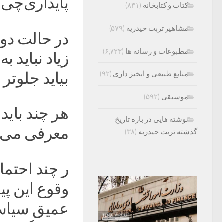
پایداری‌چی‌
کتاب و کتابخانه
(۸۳۱)
مشاهیر تربت حیدریه
(۵۷۹)
در حالت دو
مطبوعات و رسانه ها
(۶,۷۲۳)
زیاد نباید ب
بیاید جلوتر 
منابع طبیعی و ابخیز داری
(۹۲)
موسیقی
(۵۹۲)
هر چند باید 
نوشته هایی در باره تاریخ
معرفی می کن
گذشته تربت حیدریه
(۳۸)
ر چند احتم
وقوع این پی
عمیق سیاس