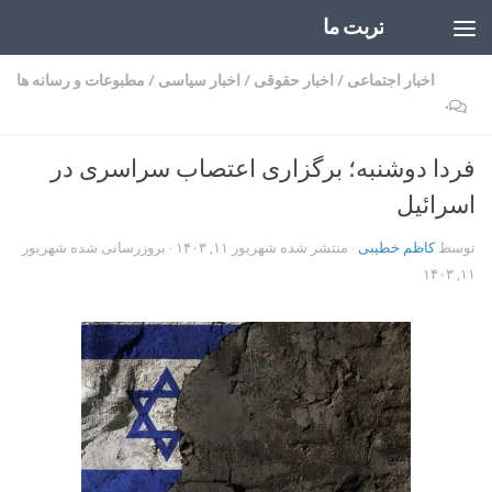
تربت ما
Skip to content
اخبار اجتماعی
/
اخبار حقوقی
/
اخبار سیاسی
/
مطبوعات و رسانه ها
۰
فردا دوشنبه؛ برگزاری اعتصاب سراسری در
اسرائیل
توسط
کاظم خطیبی
· منتشر شده
شهریور ۱۱, ۱۴۰۳
· بروزرسانی شده
شهریور
۱۱, ۱۴۰۳