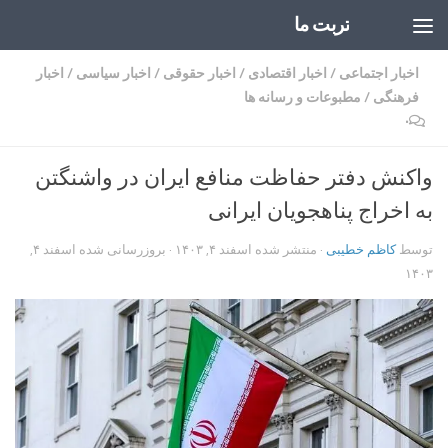
تربت ما
Skip to content
اخبار اجتماعی
/
اخبار اقتصادی
/
اخبار حقوقی
/
اخبار سیاسی
/
اخبار
فرهنگی
/
مطبوعات و رسانه ها
۰
واکنش دفتر حفاظت منافع ایران در واشنگتن
به اخراج پناهجویان ایرانی
توسط
کاظم خطیبی
· منتشر شده
اسفند ۴, ۱۴۰۳
· بروزرسانی شده
اسفند ۴,
۱۴۰۳