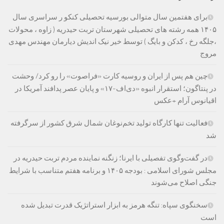
برای هفتمین سال متوالی بورسیه تحصیلی کنکو ر سراسری سال
۱۴۰۵ همه رشته های تحصیلی شهرستان تربت حیدریه ( زاوه ، محولات
،جلگه رخ ، کدکن و بایگ ) توسط خیر نیک اندیش دیارمان مهندس مهدی
مروج
چین هم پس از ایران و روسیه کارت «فراصوت» را رو کرد/ وحشت
در پنتاگون؛ استقرار انبوه «دی‌اف‑۱۷» و پایان عصر پدافند آمریکا در
اقیانوس آرام +عکس
فعالیت تنها کارگاه تولید تخم‌نوغان شمال شرق کشور از سرگرفته
شد
در گفت‌وگوی تفصیلی با ایرنا؛ زنگنه نماینده مردم تربت حیدریه در
مجلس شورای اسلامی : بودجه ۱۴۰۵ و برنامه هفتم متناسب با شرایط
جنگی اصلاح می‌شوند
سخنگوی سپاه: تنگه هرمز به ابزار استراتژیک قدرت تبدیل شده
است