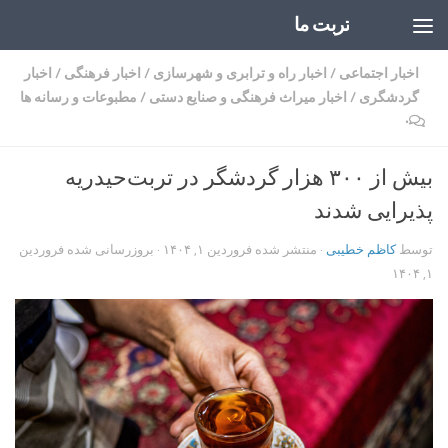
تربت ما
Skip to content
اخبار اجتماعی
/
اخبار راه و ترابری و شهرسازی
/
اخبار فرهنگی
/
اخبار
گردشگری
/
اخبار میراث فرهنگی و صنایع دستی
/
مطبوعات و رسانه ها
۰
بیش از ۳۰۰ هزار گردشگر در تربت‌حیدریه
پذیرایی شدند
توسط
کاظم خطیبی
· منتشر شده
فروردین ۱, ۱۴۰۴
· بروزرسانی شده
فروردین
۱, ۱۴۰۴