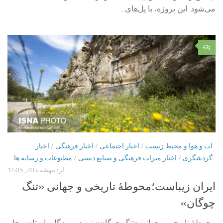
می‌شود. این پروژه، با پل‌های...
۰
اب و هوا و محیط زیست
/
اخبار اجتماعی
/
اخبار فرهنگی
/
اخبار
گردشگری
/
اخبار میراث فرهنگی و صنایع دستی
/
مطبوعات و رسانه ها
اردیبهشت 20, 1405
ایران زیباست؛محوطۀ تاریخی و جهانی «تنگ
چوگان»
محوطۀ تاریخی و جهانی «تنگ چوگان» نیز در روزگار باستان محل