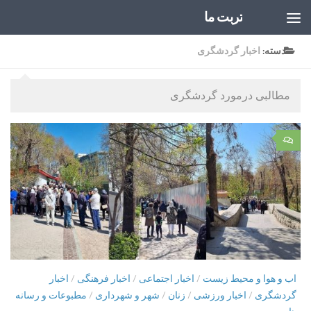
تربت ما
Skip to content
دسته:
اخبار گردشگری
مطالبی درمورد گردشگری
۰
اب و هوا و محیط زیست
/
اخبار اجتماعی
/
اخبار فرهنگی
/
اخبار
گردشگری
/
اخبار ورزشی
/
زنان
/
شهر و شهرداری
/
مطبوعات و رسانه