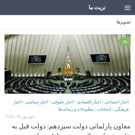
تربت ما
Skip to content
تصویرها
۰
اخبار اجتماعی
/
اخبار اقتصادی
/
اخبار حقوقی
/
اخبار سیاسی
/
اخبار
فرهنگی
/
انتخابات
/
مطبوعات و رسانه ها
شهریور 18, 1403
معاون پارلمانی دولت سیزدهم: دولت قبل به