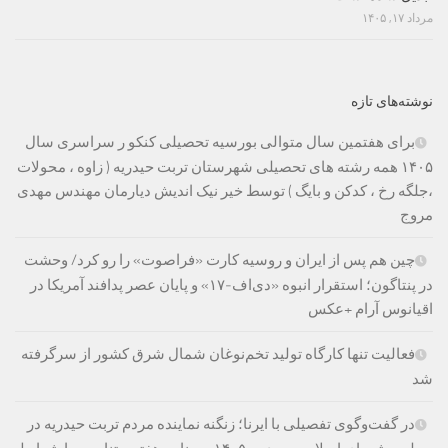
مرداد ۱۷, ۱۴۰۵
نوشته‌های تازه
برای هفتمین سال متوالی بورسیه تحصیلی کنکو ر سراسری سال
۱۴۰۵ همه رشته های تحصیلی شهرستان تربت حیدریه ( زاوه ، محولات
،جلگه رخ ، کدکن و بایگ ) توسط خیر نیک اندیش دیارمان مهندس مهدی
مروج
چین هم پس از ایران و روسیه کارت «فراصوت» را رو کرد/ وحشت
در پنتاگون؛ استقرار انبوه «دی‌اف‑۱۷» و پایان عصر پدافند آمریکا در
اقیانوس آرام +عکس
فعالیت تنها کارگاه تولید تخم‌نوغان شمال شرق کشور از سرگرفته
شد
در گفت‌وگوی تفصیلی با ایرنا؛ زنگنه نماینده مردم تربت حیدریه در