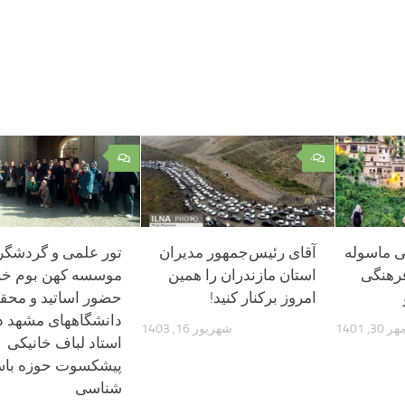
۰
۰
ی ماسوله
آقای رئیس‌جمهور مدیران
تور علمی و گردشگر
فرهنگی
استان مازندران را همین
موسسه کهن بوم خرا
امروز برکنار کنید!
حضور اساتید و محق
دانشگاههای مشهد د
هر 30, 1401
شهریور 16, 1403
استاد لباف خانیکی
پیشکسوت حوزه باس
شناسی