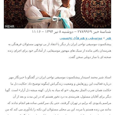
شناسهٔ خبر: ۲۷۸۹۹۶۹ –
دوشنبه ۸ تیر ۱۳۹۴ – ۱۱:۱۶
هنر
>
موسیقی و هنرهای تجسمی
پیشکسوت موسیقی نواحی ایران بار دیگر با انتقاد از بی توجهی مسئولان فرهنگی به
هنرمندان باقی مانده از سبک های مهجور موسیقایی، از آمادگی خود برای اجرای زنده
صحنه ای با ساز دونلی سخن گفت.
استاد شیر محمد اسپندار پیشکسوت موسیقی نواحی ایران در گفتگو با خبرنگار مهر
درباره فعالیت این روزهایش و وضعیت زندگی‌اش اینگونه توضیح داد: حکایت دل ما
حکایت همان ضرب المثل معروف «نو که میاد به بازار، کهنه میشه دل آزار» است. گویا
دیگر برای آقایان مسئول، هنرمندی به درد نخور هستم که در این مدت و بعد از آن
مراسم یادبودی که برایم در تهران گرفتند، حتی یک سرکشی ساده هم انجام ندادند که
بدانند من زنده هستم یا مرده. این بی محلی مسئولان این نکته را یادآوری می کند که من