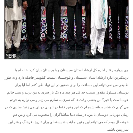
وی درباره رفتار اداره کل ارشاد استان سیستان و بلوچستان بیان کرد: خانه ام با
نزدیکترین اداره ارشاد استان سیستان و بلوچستان بیست کیلومتر فاصله دارد و به طور
طبیعی من نمی توانم این مسافت را برای حضور در این نهاد طی کنم. اما آیا برای
دوستان مسئول مقدور نیست حداقل هر چند ماه یک بار سری به من بزنند و ببیند حالم
خوب است یا خیر؟ من بعضی وقت ها که سری به سازم می زنم و می نوازم به خودم
می گویم که شاید دیوانه شده ام که این چنین فقط در تنهایی دونلی می زنم؛ سازی که در
زمان مهربانی دوستان با من، در تمام دنیا تماشاگران را مجذوب می کرد و من هم
خوشحال بودم که می توانم این چنین نماینده شایسته ای برای تاریخ، فرهنگ و هنر این
سرزمین باشم.