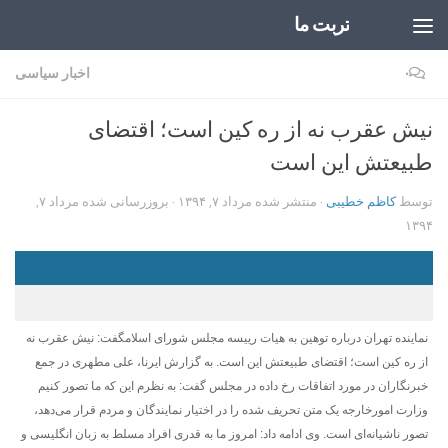
تربت ما
Skip to content
۰
اخبار سیاسی
نیش عقرب نه از ره کین است؛ اقتضای
طبیعتش این است
توسط
کاظم خطیبی
· منتشر شده
مرداد ۷, ۱۳۹۴
· بروزرسانی شده
مرداد ۷,
۱۳۹۴
نماینده تهران درباره توهین به هیات رییسه مجلس شورای اسلامگفت: نیش عقرب نه
از ره کین است؛ اقتضای طبیعتش این است. به گزارش ایرنا، علی مطهری در جمع
خبرنگاران در مورد اتفاقات رخ داده در مجلس گفت: به نظرم این که ما تصور کنیم
وزارت امورخارجه یک متن تحریف شده را در اختیار نمایندگان و مردم قرار می‌دهد،
تصور ناشیانه‌‌ای است. وی ادامه داد: امروز ما به قدری افراد مسلط به زبان انگلیسی و