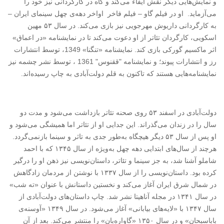
و نمایش‌هایی دیگر نقش ایفاء می‌کند و گاه در کارگردانی نیز خود را
می‌آزماید. او در فیلم گاو – فیلم فاخر اواخر دهه‌ی چهل سینمای ایران –
به کارگردانی داریوش مهرجویی نیز بازی می‌کند. در سال
۵۳
مهین
اسکویی، کارگردان تئاتر از او دعوت می‌کند تا در نمایشنامه «در اعماق»
اثر ماکسیم گورکی بازی کند. نمایشنامه «تنگنا» 1349، توسط انتشارات
رز و انتشارات پیوند؛ و نمایشنامه "ققنوس" 1361 ، توسط نشر چشمه نیز
نمایشنامه‌هایی هستند که تاکنون به قلم دولت‌آبادی به چاپ رسیده‌اند
.
دولت‌آبادی در اسفند
۵۳
روی صحنه تئاتر بازداشت می‌شود و مدت دو
سال را در زندان می‌گذراند. این جدایی‌ او از تئاتر اما همیشگی می‌شود و
او پس از سال
۵۳
دیگر هیچگاه به‌طور جدی به تاثر و سینما بازنمی‌گردد.
هرچند از سال‌های ابتدایی دهه چهل به‌ویژه از سال
۱۳۴۵
که با احمد
شاملو آشنا شد، به جز سینما و تئاتر، داستان‌نویسی نیز ذهن او را درگیر
کرده بود. داستان‌نویسی را از سال
۱۳۳۷
با نوشتن از مردمان زادگاهش
در شمال شرق ایران آغاز می‌کند و نخستین داستانش با عنوان «ته شب»
در سال
۱۳۴۱
در مجله آناهیتا نشر شد. چاپ داستان‌های دولت‌آبادی از
سال
۱۳۴۷
با «لایه‌های بیابانی» آغاز می‌شود. در سال
۱۳۴۹ «
آوسنه‌ی
باباسبحان» و در سال
۱۳۵۰ «
گاواره‌بان» را منتشر می‌کند. بعد از آن