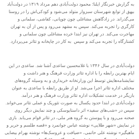
به گزارش خبرنگار ایلنا؛ محمود دولت‌آبادی دهم مرداد
۱۳۱۹
در دولت‌آباد
بیهق از توابع شهرستان سبزوار متولد می‌شود و کودکی‌اش را در روستا
می‌گذراند. در زادگاهش مشاغلی چون چوپانی، کفاشی، سلمانی و
کارگری را تجربه می‌کند. سپس به مشهد می‌رود و پس از آن به تهران
مهاجرت می‌کند. در تهران نیز ابتدا خرده مشاغلی چون سلمانی و
کشتارگاه را تجربه می‌کند و سپس به کار در چاپخانه و تئاتر می‌پردازد
.
دولت‌آبادی در سال
۱۳۴۶
با غلامحسین‌ ساعدی آشنا شد. ساعدی در این
ایام بهترین‌ رابطه را با اداره تئاتر وزارت فرهنگ و هنر داشت و
نمایشنامه‌هایش توسط این وزارتخانه خریداری و به وسیله گروه
های
مختلف اداره تئاتر اجرا می
شد. او از طریق رابطه با ساعدی به عنوان
بازیگر در خدمت تشکیلات اداره تئاتر وزارت فرهنگ و هنر درآمد.
دولت‌آبادی در ابتدا حدود یکسال به صورت تئوریک و عملی تئاتر می‌خواند.
سپس در «شب‌های سفید» اثر داستایوسکی و چند نمایش دیگر روی
صحنه می‌رود و با پیوستن به گروه هنر ملی، در تئاتر قوام می‌یابد. بازی
در نمایش «شهر طلایی» نوشته عباس جوانمرد و «قصه طلسم و حریر و
ماهیگیر» نوشته علی حاتمی، «ضیافت و عروسک‌ها» نوشته بهرام بیضایی