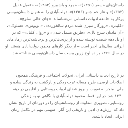
داستان‌های «سفر (
۱۳۵۱)»
، «مرد و باشبیرو (
۱۳۵۲)»
، «عقیل عقیل
(
۱۳۵۳)»
و «از خم چنبر (
۱۳۵۶)»
، دولت‌آبادی را به عنوان داستان‌نویسی
پرکار به جامعه ادبیات داستانی می‌شناساند. «جای خالی سلوچ»،
«کلیدر»، «روزگار سپری شده مردم سالخورده»، «اتوبوس»، «سلوک»،
«آن مادیان سرخ یال»، «طریق بسمل شدن« و «زوال کلنل»– که در
اوایل دهه شصت نوشته شده و از پربحث‌ترین و پرحاشیه‌ترین رمان‌های
ایرانی سال‌های اخیر است – از دیگر کارهای محمود دولت‌آبادی هستند. او
در سال
۱۳۷۶
برنده لوح زرین بیست سال داستان‌نویسی شناخته شد
.
در تاریخ ادبیات داستانی ایران، تحولات اجتماعی و فرهنگی همچون
اصلاحات ارضی، طرح مساله غرب زدگی و بازگشت به زندگی ساده و
ملی، منجر به تقویت و بروز فضای ادبیات روستایی و اقلیمی در دهه
۱۳۴۰
شد. در این فضا، محمود دولت‌آبادی با نگاهی نو به زندگی
روستایی، تصویری متفاوت از روستانشینان را در دوره‌ای از تاریخ نشان
داد که ارزش‌های ادبی و تاریخی این آثار، سهمی مهم در تکامل رمان
ایرانی ایجاد داشت
.