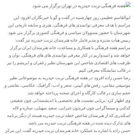
ابوالقاسم عظیمی روز چهارشنبه در گفت و گو با خبرنگاران افزود: این
مراسم با هدف معرفی توانمندی های فرهنگی، هنری و سابقه تاریخی این
شهرستان با حضور مسوولان سیاسی و فرهنگی کشوری برگزار می شود.
رییس هیات مدیره و مدیرعامل خانه هنرمندان تربت حیدریه نیز گفت:
مراسم هفته فرهنگی با همکاری و مساعدت خانه هنرمندان ایران برگزار
خواهد شد و امیدواریم در کنار معرفی توانمندی های های فرهنگی، توان و
ظرفیت های اقتصادی شاخص این شهرستان نظیر زعفران و ابریشم را نیز
در قالب نمایشگاه معرفی کنیم.
رضا حسن زاده افزود: در هفته فرهنگی تربت حیدریه به موضوعاتی نظیر
موسیقی مقامی، رقص های آیینی، شعر و ادب، گرافیک، عکاسی، نقاشی و
حجم سازی در قالب کارگاه و اجرای صحنه پرداخته خواهد شد.
وی اظهار کرد: برپایی نشست های تخصصی با اندیشمندانی چون شفیعی
کدکنی و سینماگرانی چون فریدون جیرانی، سعید سهیلی، ستاره و لاله
اسکندری که از هنرمندان شاخص خطه تربت حیدریه هستند از دیگر برنامه
های تدارک دیده شده در هفته فرهنگی تربت حیدریه می باشد.
حسن زاده با اشاره به عملکرد خانه هنرمندان تربت حیدریه گفت: این مرکز