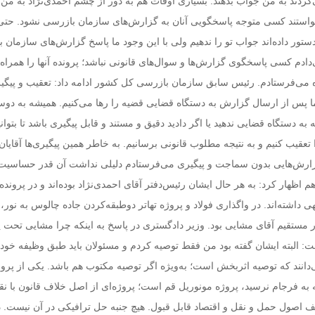
ردند به من جواب بدهند. بسیاری اوقات هم به دور از چشم احمدی‌نژاد به من 
خواستند کسی متوجه پاسخگویی آنان به گزارش‌های سازمان بازرسی نشود. حتی
تور داده‌اند جواب تو را ندهیم ولی با این وجود ما پاسخ گزارش‌های سازمان 
ی‌دادم کسی پاسخگوی گزارش‌ها و سوال‌های قانونی نباشد؛ پرونده آنها را همراه 
 می‌فرستادم. رئیس سابق سازمان بازرسی کل کشور ادامه داد: تعقیب و پیگی
ا پس از ارسال گزارش به دستگاه قضایی قضیه را رها می‌کنیم. همیشه به دوست
به دستگاه قضایی ندهید یا اگر دادید دقیق و مستند و قابل پیگیری باشد تا بتوانی
عقیب کنیم و به نتیجه مطلوب قانونی برسانیم. به خاطر همین پیگیری‌ها آقایان
زارش‌هایی بدون سماجت و پیگیری می‌فرستادم دلیلی نداشت آن قدر حساسیت
م اظهار کرد: به هر حال ایشان رئیس‌دفتر آقای احمدی‌نژاد بوده‌اند و در پرونده
 داشته‌اند. در واگذاری فولاد و پروژه تهاتر دوطبقه‌کردن جاده چالوس به نور،
ر مستقیم آقای مشایی بود. وزیر دادگستری در پاسخ به اینکه چرا مشایی تحت پ
 البته ایشان گفته بود من فقط توصیه کردم و مسئولان باید طبق وظیفه خود
دانند که توصیه اثربخش است؛ به‌ویژه اگر توصیه مکتوب هم باشد. یکی از پرون
 به فرجام نرسید، پروژه مونوریل قم است؛ پروژه‌ای از اصل خلاف قانون با ن
الف اصول حمل و نقل و اقتصاد قابل قبول. هیچ جنبه حل ترافیکی در آن نیست. د