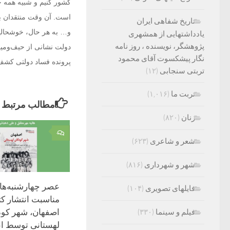
کشور کنیم و شبیه همه ح
تاریخ شفاهی ایران
و… به هر حال، خوشحالیم
یادداشتهایی از همشهری
پژوهشگر، نویسنده ، روز نامه
دولت نشانی از حیف‌ومیل‌
نگار پیشکسوت آقای محمود
پرونده فساد دولتی کشف
تربتی سنجابی
(۱۲)
تربت ما
(۱,۰۱۶)
مطالب مرتبط
زنان
(۸۲۰)
۰
شعر و شاعری
(۶۲۳)
شهر و شهرداری
(۸۱۶)
عصر چهارشنبه‌های
فایلهای تصویری
(۱۰۴)
مناسبت انتشار ک
اصفهان، شهر کود
فیلم و سینما
(۳۳۰)
لهستانی توسط ان