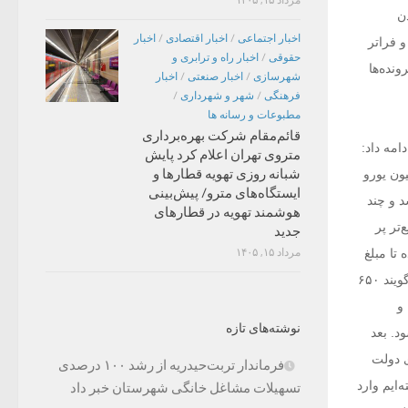
ن
اخبار اجتماعی
/
اخبار اقتصادی
/
اخبار
و فراتر
حقوقی
/
اخبار راه و ترابری و
نده‌ها
شهرسازی
/
اخبار صنعتی
/
اخبار
فرهنگی
/
شهر و شهرداری
/
مطبوعات و رسانه ها
قائم‌مقام شرکت بهره‌برداری
امه داد:
متروی تهران اعلام کرد پایش
شبانه روزی تهویه قطارها و
بوده و برای رفع این مشکل به یک نفر اجازه داده‌اند که حدود ۶۵۰ میلیون یورو
ایستگاه‌های مترو/ پیش‌بینی
د و چند
هوشمند تهویه در قطارهای
‌تر پر
جدید
مرداد ۱۵, ۱۴۰۵
تا مبلغ
اقلام فروخته‌شده را از دولت بگیرد اما طیفی از منتقدان دولت فعلی، آن قدر بی‌پرونده شده‌اند که می‌گویند ۶۵۰
و
نوشته‌های تازه
۲۵میلیارد تومان می‌شود. بعد
ی دولت
فرماندار تربت‌حیدریه از رشد ۱۰۰ درصدی
 نتوانسته‌ایم وارد
تسهیلات مشاغل خانگی شهرستان خبر داد