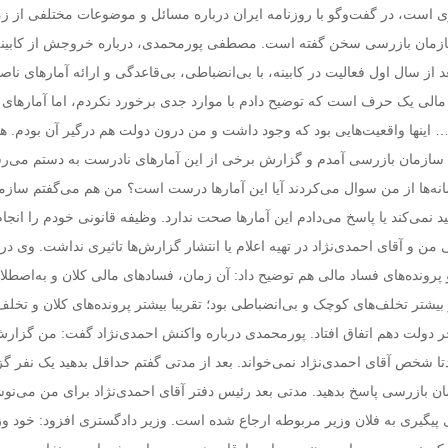
ی است، در گفت‌وگو با روزنامه ایران درباره مسائل و موضوعات مختلفی از ز
مان بازرسی سخن گفته است. مصطفی پورمحمدی، درباره خروجش از کابینه
عد از سال اول فعالیت در کابینه، با بی‌انضباطی، بی‌قاعدگی و ارائه آمارهای نا
الی یک حرف است که توضیح دادم با موارد جدی برخورد نکردم، اما آمارهای 
و… اینها واقعیت‌هایی بود که وجود داشت و من درون دولت هم درگیر آن بودم. ه
ه سازمان بازرسی آمدم و گزارش برخی از این آمارهای نادرست به دستم می‌رس
انه‌ها از من سوال می‌کردند آیا این آمارها درست است؟ من هم می‌گفتم سازم
ید نمی‌کند یا پاسخ می‌دادم این آمارها صحت ندارد. وظیفه قانونی خودم را انجا
 و آقای احمدی‌نژاد در تهیه اعلام یا انتشار گزارش‌ها تاثیری نداشت. وی درب
رونده‌های فساد مالی هم توضیح داد: آن زمان، فسادهای مالی کلان و به‌اصطلا
یشتر تخلف‌های کوچک و بی‌انضباطی بود؛ تقریبا بیشتر پرونده‌های کلان و تخلف
 دولت دهم اتفاق افتاد. پورمحمدی درباره واکنش احمدی‌نژاد گفت: من گزارش‌
ا شخص آقای احمدی‌نژاد نمی‌خواند. بعد از مدتی گفتم حداقل بدهید یک نفر گز
زمان بازرسی پاسخ بدهید. مدتی بعد رئیس دفتر آقای احمدی‌نژاد برای من می‌ن
ی پیگیری به فلان وزیر مربوطه ارجاع شده است. وزیر دادگستری افزود: خود وز