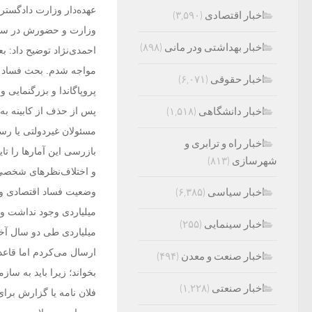
عهده‌دار وزارت دادگستر
اخبار اقتصادی
(۳,۵۹۰)
وزارت و حضورش در ساز
اخبار بهداشتی ودر مانی
(۸۹۸)
احمدی‌نژاد توضیح داد: ب
مواجه شدم. بحث فساد م
اخبار حقوقی
(۶,۰۷۱)
پروپاگاندا و بزرگنمایی 
اخبار دانشگاهی
(۱,۵۱۸)
پس از حذف از کابینه ب
مسئولان غیردولتی یا رس
اخبار راه و ترابری و
بازرسی این آمارها را تای
شهرسازی
(۸۱۳)
و اختلاف‌نظرهای شخصی من
اخبار سیاسی
(۶,۳۸۵)
وضعیت فساد اقتصادی و پ
میلیاردی وجود نداشت و ب
اخبار سینمایی
(۲۵۵)
میلیاردی طی دو سال آخر
ارسال می‌کردم اما قاعدت
اخبار صنعت و معدن
(۴۹۴)
بخواند؛ زیرا باید به سا
اخبار صنعتی
(۱,۲۲۸)
فلان نامه یا گزارش برا