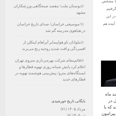
ملا مشخص
بوستان ملت؛ مقصد صبحگاهی ورزشکاران
 بلوکه‌شده مدعی می‌شوند که مُچ «بابک زنجانی۲» را گرفتیم
مشهد
در این
آینده هم
/موسیقی خراسان/ صدای تاریخ خراسان
در هیاهوی مدرنیته گم شد
ملوانان ناو هواپیمابر آبراهام لینکلن از
افسردگی و افت شدید روحیه رنج می‌برند
قائم‌مقام شرکت بهره‌برداری متروی تهران
اعلام کرد پایش شبانه روزی تهویه قطارها و
ایستگاه‌های مترو/ پیش‌بینی هوشمند تهویه در
قطارهای جدید
د ماه
 در
بایگانی تاریخ خورشیدی
 که با
مرداد ۱۴۰۵
(۷۱)
یرامون
تیر ۱۴۰۵
(۸)