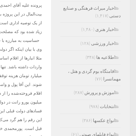
پرونده علیه آقای احمدی‌
اخبار میراث فرهنگی و صنایع
بیت‌المال در این پروژه 
دستی
(۱,۴۱۷)
از یک توصیه اداری است 
اخبار هنری
(۱,۴۸۰)
زیاد شده بود که مصلحت ن
حساسیت به مبارزه با ف
اخبار ورزشی
(۱۲۸)
وی با بیان اینکه اگر دو
اطلاعیه ها
(۳۴۸)
واردات داشته باشد. تنها
اقامتگاه بوم گردی و هتل ،
میلیارد تومان هزینه توقف
مهمانسرا
(۷۶)
شوند. این آقا پول و وا
اموزش و پرورش
(۲۸۷)
میلیون یورو رانت در دو
انتخابات
(۹۷۸)
این رقم را هم گرد می‌ک
انواع عکسها
(۳۸۶)
انواع فایلهای صوتی
(۶۱)