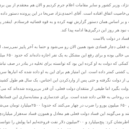
نژاد، وزیر کشور و سایر مقامات اعلام جرم کردیم و الان هم معتقدم از بین برد
بی‌خاصیت اتفاق افتاده است. آقای احمدی‌نژاد صریحا در این پرونده دستور داده 
و بر اساس همان دستور گزارش تهیه کرده و به قوه قضائیه فرستادم. اینقدر پرو
بود هر روز این درگیری‌ها ادامه پیدا کند.
ساد در دولت بالاست
لت فعلی دچار فسادی شود همین الان رو می‌شود و حتما به آخر پاییز نمی‌رسد، اد
مثلا انبارها از اقلام اساسی خالی 
 کمکی که دولت به او کرده این بود که توانسته برای تخلیه در بنادر در صف نباش
 کشتی کمتر داده است. این امتیاز هم برای این به او داده شده که انبارها سریع
می از دولت نگرفته و حتی پس از واردکردن این اجناس، یک سال هم طول کشیده 
لت روحانی به فلانی داده شده است. برای عددسازی و مشابه‌سازی این فسادها 
فسادهای دولت قبلی این ۶۵۰ میلیون یورو را ضرب در چهار می‌کنند که حدودا ۰۰
نند و می‌گویند این فساد دولت فعلی هم معادل و هموزن فساد سه‌هزار میلیارد
قبل است. پورمحمدی خاطرنشان کرد: پنج‌میلیارد و ۳۰۰میلیون دلار نفت فروخته‌ایم اما پولش را