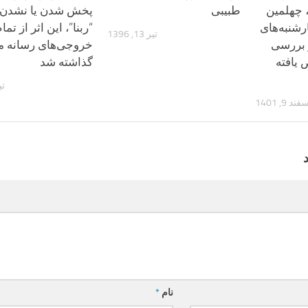
 چهلمین
طبیبی
پخش شدن یا نشدن 
نبه‌های
“ربنا”، این اثر از تما
تیر 13, 1396
 بررسی
خروجی‌های رسانه مل
 یافته
گذاشته شد
تیر 4
ند 9, 1401
نام
*