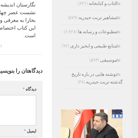
کتاب و کتابخانه
(۸۳۱)
نگارستان اندیشه،
نشست عصر چهارش
مشاهیر تربت حیدریه
(۵۷۹)
بخارا به معرفی و
این کتاب اختصاص
مطبوعات و رسانه ها
(۶,۷۲۸)
است.
منابع طبیعی و ابخیز داری
(۹۲)
اسف
موسیقی
(۵۹۳)
دیدگاهتان را بنویسید
نوشته هایی در باره تاریخ
گذشته تربت حیدریه
(۳۸)
دیدگاه
*
ایمیل
*