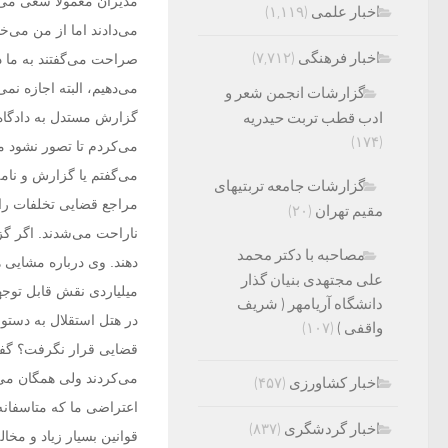
مدیران معمولا سعی می‌ک
اخبار علمی
(۱,۱۱۹)
می‌دادند اما از من می‌
اخبار فرهنگی
(۷,۷۱۲)
صراحت می‌گفتند به ما دس
می‌دهیم، البته اجازه نم
گزارشات انجمن شعر و
ادب قطب تربت حیدریه
گزارش مستدل به دادگاه
(۱۷۴)
می‌کردم تا تصور نشود م
می‌گفتم یا گزارش و نامه 
گزارشات جامعه تربتیهای
مراجع قضایی تخلفات را ت
مقیم تهران
(۲۰)
ناراحت می‌شدند. اگر گ
مصاحبه با دکتر محمد
دهند. وی درباره مشایی ه
علی مجتهدی بنیان گذار
میلیاردی نقش قابل توجهی
دانشگاه آریامهر ( شریف
در هتل استقلال به دستو
واقفی )
(۱۰۷)
قضایی قرار نگرفت؟ گفت:
می‌کردند ولی همگان می‌
اخبار کشاورزی
(۴۵۷)
اعتراضی ما که متاسفانه
اخبار گردشگری
(۸۳۷)
قوانین بسیار زیاد و مخ