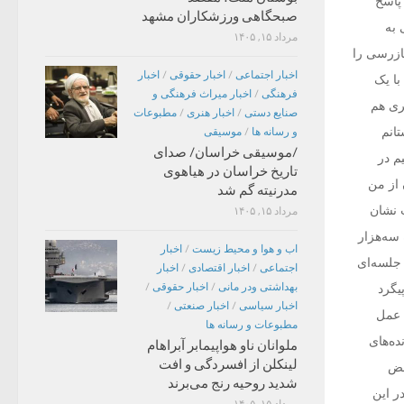
پاسخ
صبحگاهی ورزشکاران مشهد
 به
مرداد ۱۵, ۱۴۰۵
بازرسی را
اخبار اجتماعی
/
اخبار حقوقی
/
اخبار
با یک
فرهنگی
/
اخبار میراث فرهنگی و
ری هم
صنایع دستی
/
اخبار هنری
/
مطبوعات
انم
و رسانه ها
/
موسیقی
/موسیقی خراسان/ صدای
م در
تاریخ خراسان در هیاهوی
 از من
مدرنیته گم شد
 نشان
مرداد ۱۵, ۱۴۰۵
 سه‌هزار
اب و هوا و محیط زیست
/
اخبار
 جلسه‌ای
اجتماعی
/
اخبار اقتصادی
/
اخبار
بهداشتی ودر مانی
/
اخبار حقوقی
/
یگرد
اخبار سیاسی
/
اخبار صنعتی
/
 عمل
مطبوعات و رسانه ها
ده‌های
ملوانان ناو هواپیمابر آبراهام
لینکلن از افسردگی و افت
قض
شدید روحیه رنج می‌برند
ر این
مرداد ۱۵, ۱۴۰۵