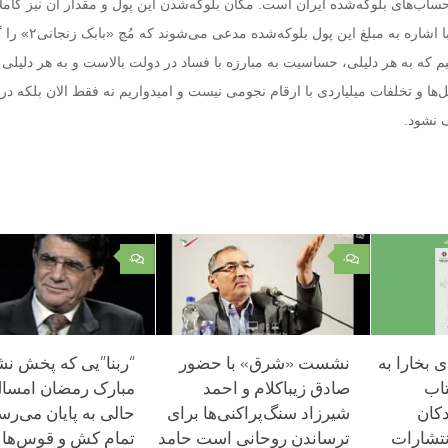
ساب‌های بلوکه‌شده ایران است. مکان بلوکه‌شدن این پول و مقدار آن نیز کا
است. آن وقت منتقدان با اشاره به مبلغ این پول
 که به هر دلیلی، حساسیت به مبارزه با فساد در دولت بالاست و به هر دلیلی 
ها و تخلفات میلیاردی با ارقام نجومی نیست و امیدواریم نه فقط الان بلکه در 
.
 نشود
۰
۰
 بخارا به
نشست «شرق» با حضور
“ربنا”یی که پخش نش
تاب
صادق زیباکلام و احمد
مبارک رمضان امسال
کان
شیرزاد سنگ‌پراکنی‌ها‌ برای
حالی به پایان می‌رسد
تشارات
ترساندن روحانی است حامد
تمام کش و قوس‌ها پ