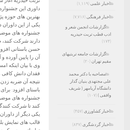
تربت حیدریه آغاز شا
اخبار علمی
(۱,۱۱۹)
داوری این جشنواره 
بهترین های حوزه پ
اخبار فرهنگی
(۷,۷۱۶)
یکی از این داوران د
گزارشات انجمن شعر و
جشنواره های موضوع
ادب قطب تربت حیدریه
دارند شرکت کنند، 
(۱۷۴)
حسن باستانی افزود
گزارشات جامعه تربتیهای
آن را پایین آورده و
مقیم تهران
(۲۰)
فقدان دانش کافی ه
مصاحبه با دکتر محمد
نتیجه آن ضربه زدن 
علی مجتهدی بنیان گذار
دانشگاه آریامهر ( شریف
باستای افزود: برای
واقفی )
(۱۰۷)
جشنواره های موضوع
کنند تا شرکت کنندگ
اخبار کشاورزی
(۴۵۷)
یکی دیگر از داوران
قالب های نمایش بلند
اخبار گردشگری
(۸۳۷)