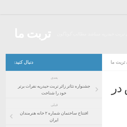
Skip to content
تربت ما
 تربت حیدریه میباشد مطالب گوناگون
تربت ما
دنبال کنید:
بعدی
 در
جشنواره تئاتر زائر تربت حیدریه نفرات برتر
خود را شناخت
قبلی
افتتاح ساختمان شماره ۲ خانه هنرمندان
ایران