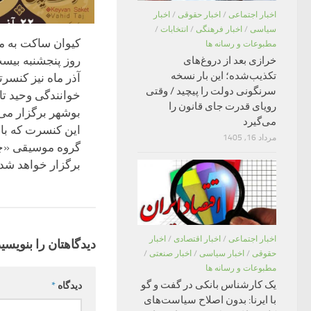
اخبار اجتماعی
/
اخبار حقوقی
/
اخبار
سیاسی
/
اخبار فرهنگی
/
انتخابات
/
کیوان ساکت به م
مطبوعات و رسانه ها
روز پنجشنبه بیس
خرازی بعد از دروغ‌های
تکذیب‌شده؛ این بار نسخه
آذر ماه نیز کنسرت
سرنگونی دولت را پیچید / وقتی
خوانندگی وحید تا
رویای قدرت جای قانون را
بوشهر برگزار می 
می‌گیرد
این کنسرت که با
مرداد 16, 1405
گروه موسیقی «چ
برگزار خواهد شد
اخبار اجتماعی
/
اخبار اقتصادی
/
اخبار
دیدگاهتان را بنویسید
حقوقی
/
اخبار سیاسی
/
اخبار صنعتی
/
مطبوعات و رسانه ها
یک کارشناس بانکی در گفت و گو
دیدگاه
*
با ایرنا: بدون اصلاح سیاست‌های