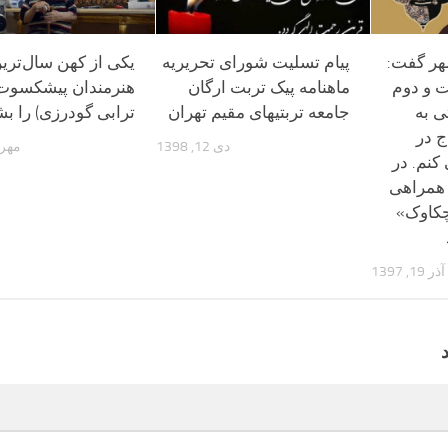
هر گفت:
پیام تسلیت شورای تحریریه
یکی از کهن سال‌تری
ت و دوم
ماهنامه پیک تربت ارگان
هنرمندان پیشکسوت(
ی به
جامعه تربتیهای مقیم تهران
ترابی گودرزی) را بش
ج در
دی 12, 1398
مهر 24, 396
کنم. در
 همراهی
کاوک»
آذر 19, 1397