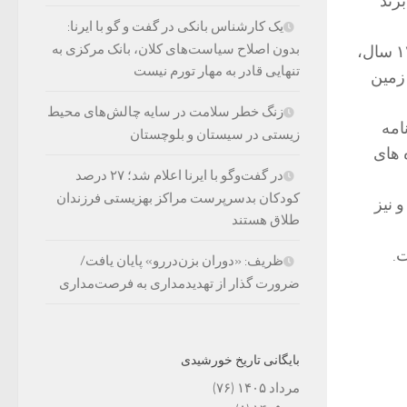
رند
یک کارشناس بانکی در گفت و گو با ایرنا:
بدون اصلاح سیاست‌های کلان، بانک مرکزی به
حسن باستانی افزود: در شان این رویکرد فرهنگی و دینی نیست که بعد از گذشت ۱۲ سال،
تنهایی قادر به مهار تورم نیست
 زمین
زنگ خطر سلامت در سایه چالش‌های محیط
امه
زیستی در سیستان و بلوچستان
 های
در گفت‌وگو با ایرنا اعلام شد؛ ۲۷ درصد
کودکان بدسرپرست مراکز بهزیستی فرزندان
 نیز
طلاق هستند
ظریف: «دوران بزن‌دررو» پایان یافت/
ضرورت گذار از تهدیدمداری به فرصت‌مداری
بایگانی تاریخ خورشیدی
مرداد ۱۴۰۵
(۷۶)