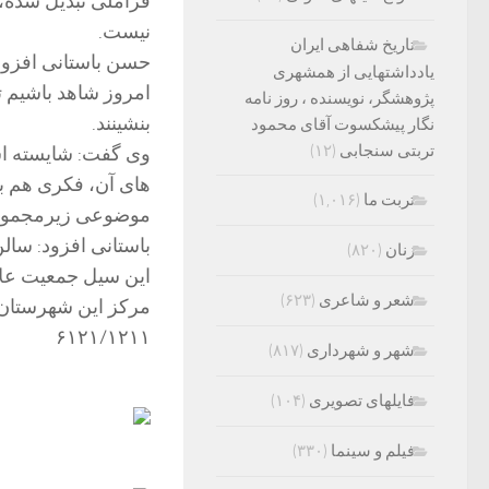
فراملی تبدیل شده، 
نیست.
تاریخ شفاهی ایران
یادداشتهایی از همشهری
امروز شاهد باشیم ت
پژوهشگر، نویسنده ، روز نامه
بنشینند.
نگار پیشکسوت آقای محمود
تربتی سنجابی
(۱۲)
وی گفت: شایسته اس
های آن، فکری هم ب
تربت ما
(۱,۰۱۶)
موضوعی زیرمجموعه ج
باستانی افزود: سال
زنان
(۸۲۰)
این سیل جمعیت علاق
شعر و شاعری
(۶۲۳)
مرکز این شهرستان ۲۵۰ هزار نفری در ۱۵۰ کیلومتری جنوب غربی مشهد واقع ا
۶۱۲۱/۱۲۱۱
شهر و شهرداری
(۸۱۷)
فایلهای تصویری
(۱۰۴)
فیلم و سینما
(۳۳۰)