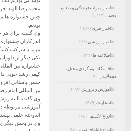
تولیداتی بودیم که د
اخبار میراث فرهنگی و صنایع
محمد رضا الوند اف
دستی
(۱,۴۱۷)
چنین جشنواره هایی ر
بودبم.
اخبار هنری
(۱,۴۸۰)
وی گفت: برای هر چ
اندرکاران جشنواره ا
اخبار ورزشی
(۱۲۸)
ببرند تا شرکت کنندگا
اطلاعیه ها
(۳۴۸)
یکی دیگر از داوران
جشنواره بین المللی 
اقامتگاه بوم گردی و هتل ،
کیفی رشد خوبی داشت
مهمانسرا
(۷۶)
حسن باستانی افزود:
اموزش و پرورش
(۲۸۷)
بین المللی امام رض
وی گفت: البته روش
انتخابات
(۹۷۹)
آموزشی مربوطه دایر
اندوخته علمی بیشت
انواع عکسها
(۳۸۶)
وی در بخش دیگری اظ
انواع فایلهای صوتی
(۶۱)