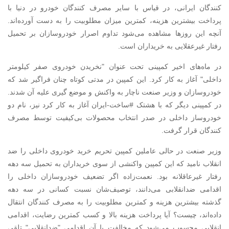
کنندگان ایرانی، در قیاس با سایر مصرف کنندگان خودرو در دنیا با
پرداخت بیشترین هزینه، کمترین میزان مطلوبیت را به دست آورده‌اند.
آنچه این روزها مشاهده می‌شود تداوم اصرار خودروسازان بر تحمیل
رفتار غیرعقلایی به خریداران است.
در ماه‌های اخیر کمپینی تحت عنوان "نخریدن خودروی صفر کیلومتر
داخلی" آغاز به کار کرد. این کمپین در مدتی کوتاه چنان فراگیر شد که
خودروسازان و وزیر صنعت ناچار به واکنش و موضع گیری علیه آن شدند.
در کمپینی دیگر که با هشتک #ساخت-ایران آغاز به کار کرد نیز، نام دو
خودروساز داخلی در صدر انتخاب محصولات بی‌کیفیت توسط مصرف
کنندگان قرار گرفت.
وزیر صنعت در حالی عاملین کمپین تحریم خرید خودروی داخلی را ضد
انقلاب نامید که این کمپین واکنشی از سوی خریداران به تحمیل سه دهه
رفتار غیرعاقلانه بود. نعمت‌زاده اگر تضعیف خودروسازان داخلی را
اقدامی ضدانقلابی می‌دانند، توصیف‌شان نسبت کسانی در سه دهه
گذشته بیشترین هزینه و کمترین مطلوبیت را به مصرف کنندگان انتقال
داده‌اند، چیست؟ آیا پرداخت هزینه بالا و کسب کمترین رضایت، اقدامی
انقلابی محسوب می‌شود که مخالفت با آن اقدامی "ضدانقلابی" تلقی