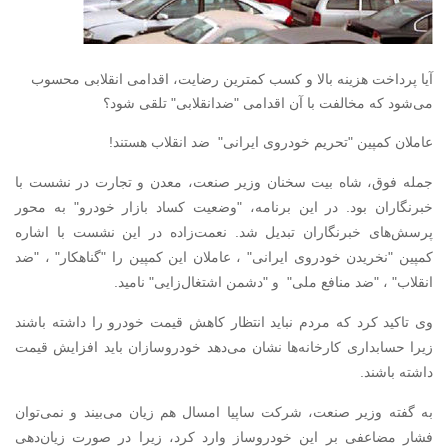
آیا پرداخت هزینه بالا و کسب کمترین رضایت، اقدامی انقلابی محسوب
می‌شود که مخالفت با آن اقدامی "ضدانقلابی" تلقی شود؟
عاملان کمپین "تحریم خودروی ایرانی" ضد انقلاب هستند!
جمله فوق، شاه بیت سخنان وزیر صنعت، معدن و تجارت در نشست با
خبرنگاران بود. در این برنامه، "وضعیت کساد بازار خودرو" به محور
پرسش‌های‌ خبرنگاران تبدیل شد. نعمت‌زاده در این نشست با اشاره
کمپین "نخریدن خودروی ایرانی" ، عاملان این کمپین را "گناهکار" ، "ضد
انقلاب" ، "ضد منافع ملی" و "دشمن اشتغال‌زایی" نامید.
وی تاکید کرد که مردم نباید انتظار کاهش قیمت خودرو را داشته باشند
زیرا حسابداری کارخانه‌ها نشان می‌دهد خودروسازان باید افزایش قیمت
داشته باشند.
به گفته وزیر صنعت، شرکت ساپیا امسال هم زیان می‌بیند و نمی‌توان
فشار مضاعفی بر این خودروساز وارد کرد، زیرا در صورت زیان‌دهی