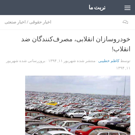
تربت ما
Skip to content
۰
اخبار حقوقی
/
اخبار صنعتی
خودروسازان انقلابی، مصرف‌کنندگان ضد
انقلاب!
توسط
کاظم خطیبی
· منتشر شده
شهریور ۱۱, ۱۳۹۴
· بروزرسانی شده
شهریور
۱۱, ۱۳۹۴