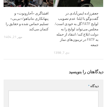
جعفرزاده ایمن‌آبادی در
افشاگری «آحارونوت» و
گفت‌و‌گو با ایلنا: عدم تصویب
پنهانکاری نتانیاهو/«بی‌بی»
لوایح FATF گل به خودی است/
تسلیم حماس شده و حقایق را
مجلس می‌تواند لوایح را به
کتمان می‌کند
دولت ابلاغ کند/ انتقاد از حمله
مهر 21, 1404
به FATF در تریبون‌های نماز
جمعه
دی 7, 1398
دیدگاهتان را بنویسید
دیدگاه
*