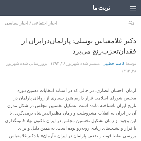
تربت ما
Skip to content
۰
اخبار اجتماعی
/
اخبار سیاسی
دکتر غلامعباس توسلی: پارلمان‌‌در‌ایران از
فقدان‌تحزب‌رنج می‌برد
توسط
کاظم خطیبی
· منتشر شده
شهریور ۲۸, ۱۳۹۴
· بروزرسانی شده
شهریور
۲۸, ۱۳۹۴
آرمان- احسان انصاری: در حالی که در آستانه انتخابات دهمین دوره
مجلس شورای اسلامی قرار داریم هنوز بسیاری از زوایای پارلمان در
تاریخ ایران ناشناخته مانده است. تشکیل نخستین مجلس در شکل مدرن
آن در ایران به انقلاب مشروطیت و زمان مظفرالدین‌شاه برمی‌گردد. با
این وجود از زمان تشکیل نخستین مجلس در ایران تاکنون نهاد قانونگذاری
با فراز و نشیب‌های زیادی روبه‌رو بوده است. به همین دلیل و برای
بررسی نقاط قوت و ضعف پارلمان در ایران «آرمان» با دکتر غلامعباس