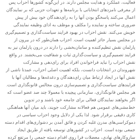
فعالیت، عملکرد و هدایت مجلس دارند. در این‌گونه کشورها احزاب پس
از معرفی نامزدهای انتخاباتی با برنامه‌ها و تعهدات حزبی که بر نمایندگان
اعمال می‌کنند پاسخگو بودن آنها را به رای‌دهندگان خود بیش از پیش
ضروری ساخته و نماینده را مکلف و موظف به ادای وظیفه نمایندگی
خویش می‌کنند. نقش احزاب در بهبود فرایند سیاست‌گذاری و تصمیم‌گیری
در مجلس بسیار حائز اهمیت است. احزاب همان‌طور که در بیرون از
پارلمان نقش تنظیم‌کننده و سامان‌بخشی را دارند در درون پارلمان نیز به
فرایند تصمیم‌گیری و سیاست‌گذاری ثبات و شفافیت می‌بخشند. در واقع
نقش احزاب را نباید فراخواندن افراد برای رای‌دهی و مشارکت
شهروندان در انتخابات دانست، بلکه اهمیت اصلی احزاب، عمدتا ناشی از
نقش آنها در ایجاد ارتباط میان رای‌دهندگان و دغدغه‌ها و مطالبان آنها با
فرایندهای سیاست‌گذاری و تصمیم‌سازی درون مجالس قانونگذاری است.
هر مجلس قانونگذاری، سازمانی پیچیده با معمولا چند صد عضو است که
اگر بخواهند نمایندگان فعالی برای جامعه خود باشند و در تدوین
خط‌مشی‌های عمومی هم فعالانه مشارکت جویند، باید میان آنها هماهنگی
کاری دقیقی برقرار شود. لذا یکی از دلایل وجود احزاب سیاسی در
دموکراسی‌های مدرن غلبه کردن و فائق آمدن بر دشواری‌های اقدام دسته
جمعی بوده است. احزاب در کشورهای توسعه یافته از طریق ایجاد
سازوکارهای نهادی، معضلات فرا روی اقدام دسته جمعی را مرتفع کرده