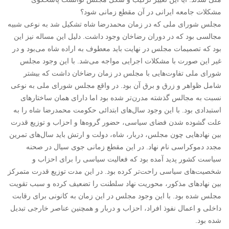
مشکلات جامعه ایرانی در آن مقطع زمانی شود؟
مجلس شورای ملی که در زمان محمدرضا شاه تشکیل شد به نوعی شبیه
مجالسی بود که در دوران رضاخان وجود داشت. دلیل این مساله نیز این
بود که تصمیمات مجلس در نهایت باید معطوف به اراده شاه می‌بود و در
غیر این صورت با مشکلات اجرایی مواجه می‌شد. با این وجود مجلس
شورای ملی تفاوت‌هایی با مجلس در زمان رضاخان داشت که بیشتر
شامل ظواهر و زرق و برق آن بود. در واقع مجلس شورای ملی به نوعی
نسبت به مجالس گذشته مدرن‌تر شده بود اما دارای همان ساختارهای
استبدادی بود. با این وجود سال‌های ابتدائی حکومت محمدرضا شاه را به
علت گشوده شدن فضای سیاسی، حضور گروه‌ها و احزاب و توزیع قدرت
بین نهادهایی چون مجلس، دربار، شاه، دولت و ارتش باید سال‌های تمرین
مجدد دموکراسی نام نهاد. در این مقطع زمانی جوی سیال در صحنه‌
سیاست کشور پدید آمده بود که فعالیت سیاسی را برای احزاب و
شخصیت‌های سیاسی راحت‌تر کرده بود. در این مدت توزیع قدرت متمرکز
بین نهادهای مذکور، محوریت نهاد سلطنت را تضعیف کرده و سبب تقویت
مجلس شده بود. با این وجود مجلس در این زمان به کانونی برای رقابت
داخلی و اعمال نفوذ افراد، احزاب و دربار و همچنین عناصر خارجی تبدیل
شده بود.