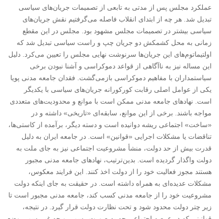
عملکرد مجلس پس از مدتی به تابعی از تصمیمات جریان‌های سیاسی
تبدیل شد. هر چه از ابتدای انقلاب فاصله می‌گرفتیم نقش جریان‌های
سیاسی بیشتر در تصمیمات مجلس مشهود بود. مجلس در این مقطع
زمانی به محل کشمکش دو جریان چپ و راست سیاسی تبدیل شد که
اولتیماتوم‌های این جریان‌ها سرنوشت نهایی مجلس را تعیین می‌کرد. دلیل
این مساله نیز به ناآگاهی از قواعد دموکراسی و آشنا نبودن برخی
سیاستمداران با مفاهیم دموکراسی بازمی‌گشت. فقدان جامعه مدنی پویا
یکی از عوامل اصلی رقابت کورکورانه جریان‌های سیاسی با یکدیگر
است. نهادهای جامعه مدنی ممکن است با موانع و محدودیت‌های متعددی
مواجه باشند. برخی از این موانع، سابقه‌ای «تاریخی» داشته و در
«ساخت» اجتماعی ریشه دوانیده است و دسته دیگر، برآمده از کاستی‌ها،
تناقضات یا مشکلات اجرایی «قوانین» است. در جامعه ایران به دلیل
قدرت بیش از حد دولت، منشأ مشروعیت اجتماعی نیز به جای ملت به
دولت واگذار گردیده است. بدین‌ترتیب، نهادهای جامعه مدنی مجبور
هستند مجوز فعالیت خود را از دولت اخذ کنند. این فرایند معکوس،
مشکلات عدیده‌ای به همراه داشته است. در حقیقت به جای اینکه دولت
مشروعیت خود را از جامعه مدنی کسب کند، جامعه مدنی مجبور است تا
زیر چتر دولت محدود شود و تحت نظارت دولت قرار گیرد. در نتیجه،
قوانینی که در عرصه اجتماعی چه به صورت رسمی و چه غیررسمی وضع