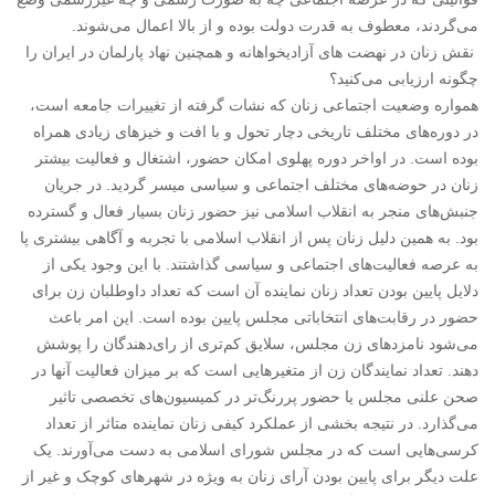
می‌گردند، معطوف به قدرت دولت بوده و از بالا اعمال می‌شوند.
نقش زنان در نهضت های آزادیخواهانه و همچنین نهاد پارلمان در ایران را
چگونه ارزیابی می‌کنید؟
همواره وضعیت اجتماعی زنان که نشات گرفته از تغییرات جامعه است،
در دوره‌های مختلف تاریخی دچار تحول و با افت و خیزهای زیادی همراه
بوده است. در اواخر دوره پهلوی امکان حضور، اشتغال و فعالیت بیشتر
زنان در حوضه‌های مختلف اجتماعی و سیاسی میسر گردید. در جریان
جنبش‌های منجر به انقلاب اسلامی نیز حضور زنان بسیار فعال و گسترده
بود. به همین دلیل زنان پس از انقلاب اسلامی با تجربه و آگاهی بیشتری پا
به عرصه فعالیت‌های اجتماعی و سیاسی گذاشتند. با این وجود یکی از
دلایل پایین بودن تعداد زنان نماینده آن است که تعداد داوطلبان زن برای
حضور در رقابت‌های انتخاباتی مجلس پایین بوده است. این امر باعث
می‌شود نامزدهای زن مجلس، سلایق کم‌تری از رای‌دهندگان را پوشش
دهند. تعداد نمایندگان زن از متغیرهایی است که بر میزان فعالیت آنها در
صحن علنی مجلس یا حضور پررنگ‌تر در کمیسیون‌های تخصصی تاثیر
می‌گذارد. در نتیجه بخشی از عملکرد کیفی زنان نماینده متاثر از تعداد
کرسی‌هایی است که در مجلس شورای اسلامی به دست می‌آورند. یک
علت دیگر برای پایین بودن آرای زنان به ویژه در شهرهای کوچک و غیر از