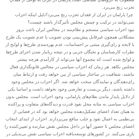
تحزب رنج می‌برد.
چرا پارلمان در ایران از فقدان تحزب رنج می‌برد؟دلیل اینکه احزاب
نمی‌توانند در ترکیب و چینش مجلس تأثیرگذار باشند چیست؟
نبود احزاب سیاسی منسجم و نظام‌مند در مجالس ایران باعث بروز
مشکلاتی همچون غیرقابل پیش‌بینی بودن تصویب یا عدم تصویب یک طرح
یا لایحه و رای‌گیری مبتنی بر احساسات، عدم بهره‌مندی طرح‌ها و لوایح از
نظرات کارشناسان و نخبگان حزبی و در نتیجه زیانبار شدن اجرای طرح‌ها
و لوایح شده است که مجموع آنها می‌تواند از کارآمدی هرچه بیشتر
مجلس بکاهد. هر زمان که احزاب سیاسی در مجالس قانونگذاری فعال
نباشند، شفافیت در ساختار سیاسی از بین خواهد رفت و ارتباط میان
رای‌دهندگان و نمایندگان سخت خواهد شد. اگر احزاب در مجلس وجود
داشته باشند، دیگر بن‌بست و تعارضی وجود نخواهد داشت و اساسا یکی
از دلایل پایدار ماندن نظام‌های پارلمانی، وجود احزاب است. مجلس بدون
احزاب سیاسی به مثابه محل نفوذ قدرت و دیدگاه‌های متفاوت و پراکنده
به همان تعداد اعضای تشکیل‌دهنده مجلس خواهد بود که در فضایی از
بی‌نظمی به اعمال نفوذ و جلب منافع می‌پردازند. احزاب از ابتدای انتخاب
اعضای مجلس تا حضور آنها در داخل مجلس نقش سازنده و تعیین‌کننده را
بازی می‌کنند. در کشورهای توسعه‌یافته احزاب سیاسی نقش بی‌بدیلی در