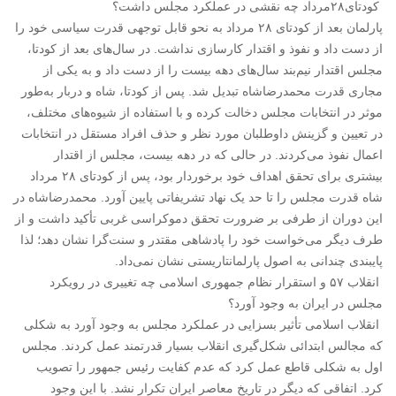
کودتای۲۸مرداد چه نقشی در عملکرد مجلس داشت؟
پارلمان بعد از کودتای ۲۸ مرداد به نحو قابل توجهی قدرت سیاسی خود را
از دست داد و نفوذ و اقتدار کارسازی نداشت. در سال‌های بعد از کودتا،
مجلس اقتدار نیم‌بند سال‌های دهه‌ بیست را از دست داد و به یکی از
مجاری قدرت محمدرضاشاه تبدیل شد. پس از کودتا، شاه و دربار به‌طور
موثر در انتخابات مجلس دخالت کرده و با استفاده از شیوه‌های مختلف،
در تعیین و گزینش داوطلبان مورد نظر و حذف افراد مستقل در انتخابات
اعمال نفوذ می‌کردند. در حالی که در دهه‌ بیست، مجلس از اقتدار
بیشتری برای تحقق اهداف خود برخوردار بود، پس از کودتای ۲۸ مرداد
شاه قدرت مجلس را تا حد یک نهاد تشریفاتی پایین آورد. محمدرضاشاه در
این دوران از طرفی بر ضرورت تحقق دموکراسی غربی تأکید داشت و از
طرف دیگر می‌خواست خود را پادشاهی مقتدر و سنت‌گرا نشان دهد؛ لذا
پایبندی چندانی به اصول پارلمانتاریستی نشان نمی‌داد.
انقلاب ۵۷ و استقرار نظام جمهوری اسلامی چه تغییری در رویکرد
مجلس در ایران به وجود آورد؟
انقلاب اسلامی تأثیر بسزایی در عملکرد مجلس به وجود آورد به شکلی
که مجالس ابتدائی شکل‌گیری انقلاب بسیار قدرتمند عمل کردند. مجلس
اول به شکلی قاطع عمل کرد که عدم کفایت رئیس جمهور را تصویب
کرد. اتفاقی که دیگر در تاریخ معاصر ایران تکرار نشد. با این وجود