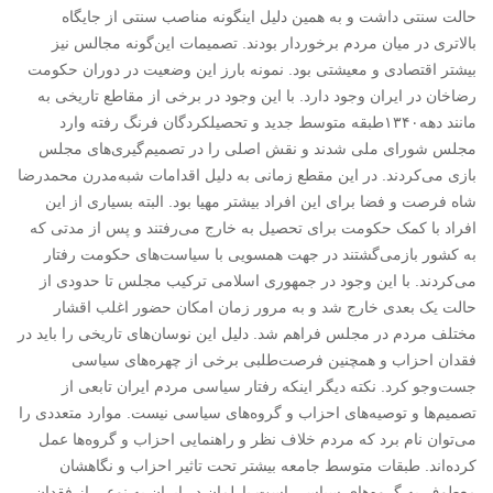
حالت سنتی داشت و به همین دلیل اینگونه مناصب سنتی از جایگاه
بالاتری در میان مردم برخوردار بودند. تصمیمات این‌گونه مجالس نیز
بیشتر اقتصادی و معیشتی بود. نمونه بارز این وضعیت در دوران حکومت
رضاخان در ایران وجود دارد. با این وجود در برخی از مقاطع تاریخی به
مانند دهه۱۳۴۰طبقه متوسط جدید و تحصیلکردگان فرنگ رفته وارد
مجلس شورای ملی شدند و نقش اصلی را در تصمیم‌گیری‌های مجلس
بازی می‌کردند. در این مقطع زمانی به دلیل اقدامات شبه‌مدرن محمدرضا
شاه فرصت و فضا برای این افراد بیشتر مهیا بود. البته بسیاری از این
افراد با کمک حکومت برای تحصیل به خارج می‌رفتند و پس از مدتی که
به کشور بازمی‌گشتند در جهت همسویی با سیاست‌های حکومت رفتار
می‌کردند. با این وجود در جمهوری اسلامی ترکیب مجلس تا حدودی از
حالت یک بعدی خارج شد و به مرور زمان امکان حضور اغلب اقشار
مختلف مردم در مجلس فراهم شد. دلیل این نوسان‌های تاریخی را باید در
فقدان احزاب و همچنین فرصت‌طلبی برخی از چهره‌های سیاسی
جست‌وجو کرد. نکته دیگر اینکه رفتار سیاسی مردم ایران تابعی از
تصمیم‌ها و توصیه‌های احزاب و گروه‌های سیاسی نیست. موارد متعددی را
می‌توان نام برد که مردم خلاف نظر و راهنمایی احزاب و گروه‌ها عمل
کرده‌اند. طبقات متوسط جامعه بیشتر تحت تاثیر احزاب و نگاهشان
معطوف به گروه‌های سیاسی است.پارلمان در ایران به نوعی از فقدان