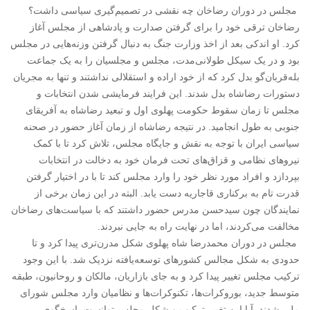
مجلس در دوران رضاخان چه نقشی در تصمیم‌گیری سیاسی داشت؟
رضاخان ترقی خود را برای گرفتن صدارت و پادشاهی از مجلس آغاز
کرد. او اندکی بعد از اخذ وزارت جنگ به دنبال گرفتن وزنه‌هایی در مجلس
بود و در یک سیکل طولانی‌مدت، مجلس و مجلسیان را به یک جماعت
بله‌قربان‌گو بدل کرد که از خود اراده و استقلالی نداشتند و تنها به مجریان
دستورات رضاشاه بدل شدند. این فرایند فرمایشی شدن انتخابات و
مجلس تا زمان سقوط حکومت پهلوی اول و تبعید رضاشاه به آفریقای
جنوبی به طول انجامید. در نتیجه رضاشاه از زمان آغاز حضور در صحنه
سیاسی ایران با توجه به نقش و جایگاه مجلس، تلاش کرد تا با کمک
نیروهای نظامی و قزاق‌های تحت فرمان خود به دخالت در انتخابات
بپردازد و افراد مورد نظر خود را وارد مجلس کند تا با در اختیار گرفتن
قدرت تام به برکناری قاجاریه دست یابد. البته در این زمان برخی از
نمایندگان چون سیدحسن مدرس حضور داشتند که با سیاست‌های رضاخان
مخالفت می‌کردند، اما در نهایت راه به جایی نبردند.
مجلس در دوران محمدرضا شاه پهلوی شکل مدرن‌تری پیدا کرد و تا
حدودی به شکل مجالس کشورهای توسعه‌یافته نزدیک شد. با این وجود
ترکیب مجلس تغییر پیدا کرد و به جای بازاریان، مالکان و روحانیون، طبقه
متوسط جدید، بوروکرات‌ها، تکنوکرات‌ها و نظامیان وارد مجلس شورای
ملی شدند. آیا این تغییر ترکیب و شکل مجلس توانست پاسخگوی