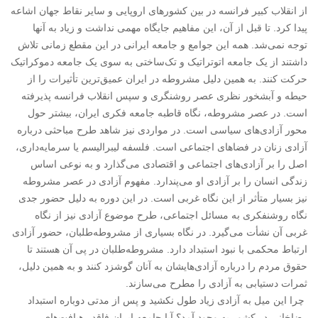
از انقلاب کبیر فرانسه در بین کشورهای اروپایی و سایر نقاط جهان اشاعه
پیدا کرد. تا قبل از آن، این مفاهیم جایگاه مهمی نداشت و زیاد به آنها
توجه نمی‌شد. همه این جوامع و جامعه ایرانی در این مقطع زمانی تلاش
داشتند از یک جامعه اتوتراتیک و تک‌ساختی به سوی یک جامعه دموکراتیک
حرکت کنند. به همین دلیل مشروطه در ایران عمیق‌ترین تأثیرات را از
حیطه و آبشخور نظری عصر روشنگری و سپس انقلاب فرانسه پذیرفته
است. در عصر مشروطه، نگاه قاطبه جامعه فکری ایران، بیشتر حول
محور آزادی‌های سیاسی است. در مواردی نیز شاهد طرح مباحثی درباره
آزادی زنان در فضاهای اجتماعی است. فلسفه لیبرالیسم یا سرمایه‌داری،
اصل را بر آزادی‌های اجتماعی و اقتصادی می‌گذارد و به نوعی اساس
زندگی انسان را بر آزادی او می‌پندارد. مفهوم آزادی در عصر مشروطه
نیز بسیار متأثر از این نگاه غربی است. در این دوره به دلیل حضور جدی
نگاه روشنفکری به مسائل اجتماعی، طرح موضوع آزادی نیز از نگاه
غربی آن نشأت می‌گیرد. در نگاه بسیاری از مشروطه‌طلبان، حضور آزادی
ارتباط محکمی با نبود استبداد دارد. مشروطه‌طلبان در پی آن هستند تا
حقوق مردم را درباره آزادی‌هایشان به آنان گوشزد کنند و به همین دلیل،
ثمرات دستیابی به آزادی را مطرح می‌سازند.
چرا این میل به آزادی زیاد طول نکشید و پس از مدتی دوباره استبداد
رضاخانی در کشور به وجود آمد؟ آیا جامعه ایران فاقد رهیافت‌های