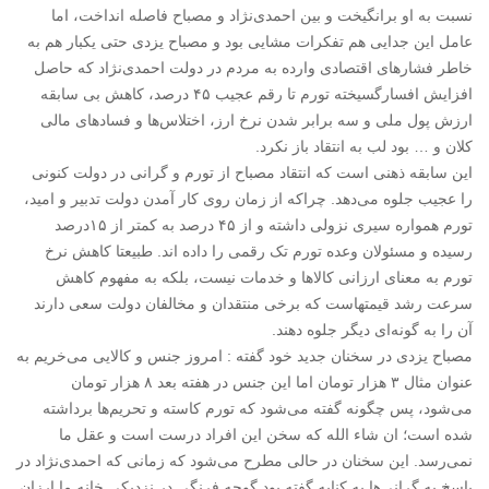
نسبت به او برانگیخت و بین احمدی‌نژاد و مصباح فاصله انداخت، اما
عامل این جدایی هم تفکرات مشایی بود و مصباح یزدی حتی یکبار هم به
خاطر فشارهای اقتصادی وارده به مردم در دولت احمدی‌نژاد که حاصل
افزایش افسارگسیخته تورم تا رقم عجیب ۴۵ درصد، کاهش بی سابقه
ارزش پول ملی و سه برابر شدن نرخ ارز، اختلاس‌ها و فسادهای مالی
کلان و … بود لب به انتقاد باز نکرد.
این سابقه ذهنی است که انتقاد مصباح از تورم و گرانی در دولت کنونی
را عجیب جلوه می‌دهد. چراکه از زمان روی کار آمدن دولت تدبیر و امید،
تورم همواره سیری نزولی داشته و از ۴۵ درصد به کمتر از ۱۵درصد
رسیده و مسئولان وعده تورم تک رقمی را داده اند. طبیعتا کاهش نرخ
تورم به معنای ارزانی کالاها و خدمات نیست، بلکه به مفهوم کاهش
سرعت رشد قیمتهاست که برخی منتقدان و مخالفان دولت سعی دارند
آن را به گونه‌ای دیگر جلوه دهند.
مصباح یزدی در سخنان جدید خود گفته : امروز جنس و کالایی می‌خریم به
عنوان مثال ۳ هزار تومان اما این جنس در هفته بعد ۸ هزار تومان
می‌شود، پس چگونه گفته می‌شود که تورم کاسته و تحریم‌ها برداشته
شده است؛ ان شاء الله که سخن این افراد درست است و عقل ما
نمی‌رسد. این سخنان در حالی مطرح می‌شود که زمانی که احمدی‌نژاد در
پاسخ به گرانی‌ها به کنایه گفته بود گوجه فرنگی در نزدیکی خانه ما ارزان