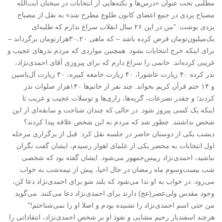
مطلبی تحت عنوان «درس‌ها و نکته‌هایی از انتخابات در سخنان آیت‌الله
مصباح یزدی در جمع اعضای کانون طلوع مطرح شد» به نقل از مصباح
یزدی نوشت: "من در این ۲۶ سال انقلا‌ب سراغ ندارم که طلبه‌ای
یک‌میلیون‌تومان قرض کرده باشد – که ماهی ۳۰،۲۰هزارتومان برگرداند –
برای اینکه خرج انتخابات بشود. همچنین مواردی که مردم نذرهای عجیب و
غریبی کرده‌اند. خانمی را سراغ دارم که برای پیروزی آقای احمدی‌نژاد،
نذر کرده ۴۰ زیارت عاشورا، ۴۰ زیارت جامعه کبیره، ۴۰ زیارت آل‌یاسین
و ۱۴ ختم قرآن کریم بخواند. چند نفر از خانم‌ها ۱۴۰‌هزار صلوات نذر
کردند؛ و چقدر تضرعات، گریه‌ها، زاری‌ها و توسلا‌ت عجیب و غریب تا
اینکه یک کسی پیروز شود. در حالی که چندان شناخت و سابقه‌ای از این
شخص نداشتند. چطور شد که مردم به این شخص علا‌قه پیدا کردند؟
دیشب یکی از دوستان حاضر در جلسه نقل کرد: قبل از برگزاری مرحله
اول انتخابات به محضر یکی از علمای اهواز رسیدم، ایشان گفت نگران
نباشید، احمدی‌نژاد رییس‌جمهور می‌شود. ایشان گفته بود که شخصی
شب بیست‌‌و‌سوم ماه رمضان در حال احیا، پیش از نیمه‌شب به خواب
می‌رود. در خواب به او ندا می‌شود که بلند شو برای احمدی‌نژاد دعا کن،
وجود مقدس ولی‌عصر(عج) دارند برای احمدی‌نژاد دعا می‌کنند. می‌گوید
من حتی اسم احمدی‌نژاد را نشنیده بودم و اصلا‌ او را نمی‌شناختم!"
هرچند اسفندیار رحیم مشایی و نفوذ او بر شخص احمدی‌نژاد، انتقاداتی را