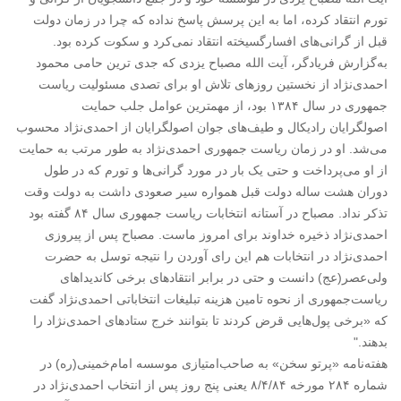
تورم انتقاد کرده، اما به این پرسش پاسخ نداده که چرا در زمان دولت
قبل از گرانی‌های افسارگسیخته انتقاد نمی‌کرد و سکوت کرده بود.
به‌گزارش فریادگر، آیت الله مصباح یزدی که جدی ترین حامی محمود
احمدی‌نژاد از نخستین روزهای تلاش او برای تصدی مسئولیت ریاست
جمهوری در سال ۱۳۸۴ بود، از مهمترین عوامل جلب حمایت
اصولگرایان رادیکال و طیف‌های جوان اصولگرایان از احمدی‌نژاد محسوب
می‌شد. او در زمان ریاست جمهوری احمدی‌نژاد به طور مرتب به حمایت
از او می‌پرداخت و حتی یک بار در مورد گرانی‌ها و تورم که در طول
دوران هشت ساله دولت قبل همواره سیر صعودی داشت به دولت وقت
تذکر نداد. مصباح در آستانه انتخابات ریاست جمهوری سال ۸۴ گفته بود
احمدی‌نژاد ذخیره خداوند برای امروز ماست. مصباح پس از پیروزی
احمدی‌نژاد در انتخابات هم این رای آوردن را نتیجه توسل به حضرت
ولی‌عصر(عج) دانست و حتی در برابر انتقادهای برخی کاندیداهای
ریاست‌جمهوری از نحوه تامین هزینه تبلیغات انتخاباتی احمدی‌نژاد گفت
که «برخی پول‌هایی قرض کردند تا بتوانند خرج ستادهای احمدی‌نژاد را
بدهند."
هفته‌نامه «پرتو سخن» به صاحب‌امتیازی موسسه امام‌خمینی(ره) در
شماره ۲۸۴ مورخه ۸/۴/۸۴ یعنی پنج روز پس از انتخاب احمدی‌نژاد در