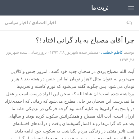
تربت ما
Skip to content
۰
اخبار اقتصادی
/
اخبار سیاسی
چرا آقای مصباح به یاد گرانی افتاد !؟
توسط
کاظم خطیبی
· منتشر شده
شهریور ۲۸, ۱۳۹۴
· بروزرسانی شده
شهریور
۲۸, ۱۳۹۴
آ
یت الله مصباح یزدی در سخنان جدید خود گفته : امروز جنس و کالایی
می‌خریم به عنوان مثال ۳هزار تومان اما این جنس در هفته بعد ۸ هزار
تومان می‌شود، پس چگونه گفته می‌شود که تورم کاسته و
تحریم‌ها
برداشته شده است؛ ان شاء الله که سخن این افراد درست است و عقل
ما نمی‌رسد. این سخنان در حالی مطرح می‌شود که زمانی که احمدی‌نژاد
در پاسخ به گرانی‌ها به کنایه گفته بود گوجه فرنگی در نزدیکی خانه ما
ارزان است، آیت الله مصباح و همفکرانش سکوت کرده بودند و سالهای
بعد هم که گرانی‌ها روند افسارگسیخته‌ای یافت و درآمدهای افسانه‌ای
نفت تاثیر مثبتی در زندگی مردم نگذاشت به سکوت خود ادامه دادند
آیت الله مصباح یزدی در موسسه خود و در جمع دانشجویان از گرانی و