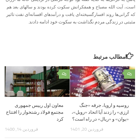
است، آیت الله مصباح و همفکرانش سکوت کرده بودند و سالهای بعد هم
افسانه‌ای نفت تاثیر
که گرانی‌ها روند افسارگسیخته‌ای یافت و درآمدهای
مثبتی در زندگی مردم نگذاشت به سکوت خود ادامه دادند.
مطالب مرتبط
۰
۰
روسیه و اروپا، جرقه «جنگ
معاون اول رییس جمهوری
ارزی» را زدند آیا اتحاد «روبل»،
مجتمع فولاد رشتخوار را افتتاح
«یوان» و «ریال» در راه است؟
کرد
فروردین 20, 1401
فروردین 14, 1400