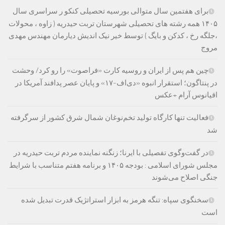
برای هفتمین سال متوالی بورسیه تحصیلی کنکو ر سراسری سال
۱۴۰۵ همه رشته های تحصیلی شهرستان تربت حیدریه ( زاوه ، محولات
،جلگه رخ ، کدکن و بایگ ) توسط خیر نیک اندیش دیارمان مهندس مهدی
مروج
چین هم پس از ایران و روسیه کارت «فراصوت» را رو کرد/ وحشت
در پنتاگون؛ استقرار انبوه «دی‌اف‑۱۷» و پایان عصر پدافند آمریکا در
اقیانوس آرام +عکس
فعالیت تنها کارگاه تولید تخم‌نوغان شمال شرق کشور از سرگرفته
شد
در گفت‌وگوی تفصیلی با ایرنا؛ زنگنه نماینده مردم تربت حیدریه در
مجلس شورای اسلامی : بودجه ۱۴۰۵ و برنامه هفتم متناسب با شرایط
جنگی اصلاح می‌شوند
سخنگوی سپاه: تنگه هرمز به ابزار استراتژیک قدرت تبدیل شده
است