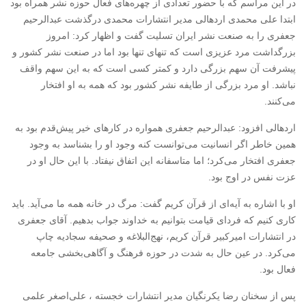
در این مراسم که با حضور تعدادی از چهره‌های فعال حوزه نشر همراه بود
ابتدا علی محمدی اردهالی مدیر انتشارات محمدی درگذشت عبدالرحیم
جعفری را به صنعت نشر ایران تسلیت گفت و اظهار کرد: امروز
بزرگداشت مرد عزیزی است که تنهای تنها بود اما در صنعت نشر کشور و
پیشرفت آن سهم بزرگی دارد و کمتر کسی است که به این سهم واقف
نباشد. او مرد بزرگی از طایفه نشر کشور بود که همه به او افتخار
می‌کنند.
اردهالی افزود: عبدالرحیم جعفری همواره در کارهای خیر پیش‌قدم بود به
همین خاطر اگر انسانیت می‌توانست کنه وجود او را بشناسد به وجود
جعفری افتخار می‌کرد؛ اما متاسفانه این اتفاق نیفتاد. با این حال او در
عزت نفس در اوج بود.
او با اشاره به آیه‌ای از قرآن کریم گفت: مرگ در خانه همه ما می‌آید. باید
کاری کنیم که فردای قیامت بتوانیم به خداوند جواب بدهیم. آقای جعفری
در انتشارات امیرکبیر قرآن کریم، نهج‌البلاغه ‌و صحیفه سجادیه چاپ
می‌کرد. در عین حال به شدت در حوزه فرهنگ و آگاهی‌بخشی جامعه
فعال بود.
پس از سخنان رضا یکرنگیان مدیر انتشارات خجسته ، علی‌اصغر علمی