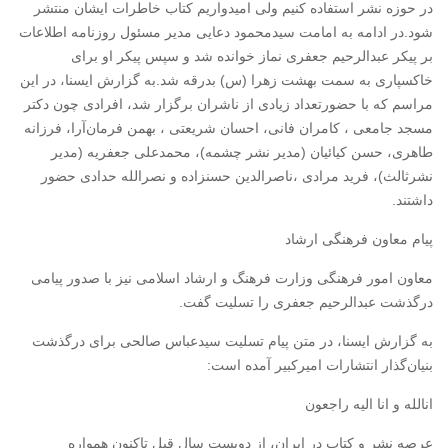
در حوزه نشر استفاده کنیم ولی امیدواریم کتاب خاطرات ایشان منتشر
شود.در ادامه به امامت سیدمحمود دعایی مدیر مسئول روزنامه اطلاعات
بر پیکر عبدالرحیم جعفری نماز خوانده شد و سپس پیکر او برای
خاکسپاری به سمت بهشت زهرا (س) بدرقه شد.به گزارش ایسنا، در این
مراسم که با حضورتعداد زیادی از ناشران برگزار شد‌، افرادی چون دکتر
مسجد جامعی ، کامران فانی، احسان شریعتی ، بهمن فرمان‌آرا‌، فرزانه
طاهری‌، حسن کیائیان‌ (مدیر نشر چشمه)، محمدعلی جعفریه (مدیر
نشرثالث)، فرید مرادی ،ناصرالدین حسنزاده و نصرالله حدادی حضور
داشتند.
پیام معاون فرهنگی ارشاد
معاون امور فرهنگی وزارت فرهنگ و ارشاد اسلامی نیز با صدور پیامی
درگذشت عبدالرحیم جعفری را تسلیت گفت.
به گزارش ایسنا، در متن پیام تسلیت سیدعباس صالحی برای درگذشت
بنیان‌گذار انتشارات امیرکبیر آمده است:
انالله و انا الیه راجعون
عرصه نشر و کتاب در ایران، از دویست سال قبل تاکنون همواره