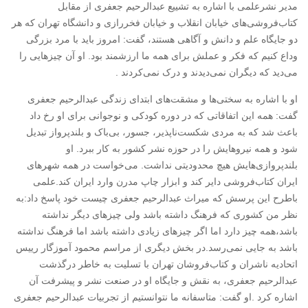
مدیر نشرعلمی با اشاره به تشییع عبدالرحیم جعفری از مقابل
کتاب‌فروشی‌های خیابان انقلاب و خیابان فخررازی و دانشگاه تهران که هر
دو جایگاه علم و دانش و آگاهی هستند،‌ گفت: امروز باید با مرد بزرگی
وداع کنیم که فکر و عملش برای همه ما ارزشمند بود. او آن چیزهایی را
می‌دید که دیگران نمی‌دیدند و درک نمی‌کردند .
او با اشاره به سختی‌ها و مشقت‌های ابتدای زندگی عبدالرحیم جعفری
گفت: همه این اتفاقاتی که در دوره کودکی و نوجوانی برای او رخ داد
باعث شد که به مردی شکست‌ناپذیر،‌ جسور، بی‌باک و بلندپرواز تبدیل
شود و همه نیروهایش را در حوزه نشر کشور به کار ببرد. او
بلندپروازی‌هایش هیچ محدودیتی نداشت. می‌خواست در همه شهرهای
ایران کتاب‌فروشی دایر کند و ابزار چاپ مدرن وارد ایران کند.علمی
باطرح این پرسش که میراث عبدالرحیم جعفری چیست خود پاسخ داد:به
نظر من کشوری که فرهنگ داشته باشد ولی چیزهای دیگر نداشته
باشد،همه چیز دارد اما اگر چیزهای زیادی داشته باشد اما فرهنگ نداشته
باشد به جایی نمی‌رسد.در بخش دیگری از مراسم محمود آموزگار رییس
اتحادیه ناشران و کتاب‌فروشان تهران با تسلیت به خاطر درگذشت
عبدالرحیم جعفری، به نقش و جایگاه او در صنعت نشر و پیشرفت آن
اشاره کرد .او گفت: متاسفانه ما نتوانستیم از تجربیات عبدالرحیم جعفری