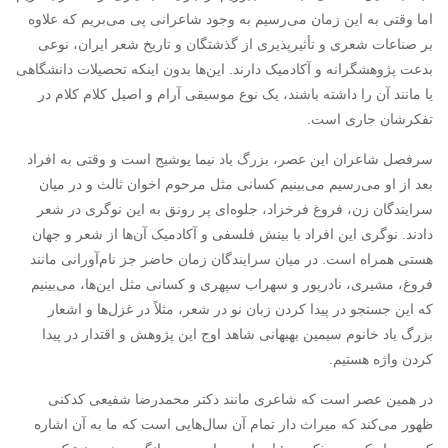
اما وقتی به این زمان می‌رسیم به وجود شاعرانی پی می‌بریم که علاوه
بر صناعات شعری و تأثیرپذیری از گذشتگان و تاریخ شعر ایران، نوعی
بدعت پژوهشگرانه و آکادمیک دارند. این‌ها بدون اینکه تحصیلات دانشگاهی
یا مانند آن را داشته باشند، یک نوع موسیقی آرام و اصیل کلام کلام در
تفکرشان جاری است.
سرفصل شاعران این عصر، بزرگ یاد نیما یوشیج است و وقتی به افراد
بعد از او می‌رسیم می‌بینیم کسانی مثل مرحوم اخوان ثالث و در میان
سرایندگان زن، فروغ فرخزاد، جلوه‌ای پر رونق به این نوگری در شعر
دادند. نوگری این افراد با بینش فلسفی و آکادمیک آن‌ها از شعر و جهان
هستی همراه است. در میان سرایندگان زمان حاضر جز نام‌آورانی مانند
فروغ، مشیری، نادرپور و سهراب سپهری و کسانی مثل این‌ها، می‌بینیم
که این جستجو در پیدا کردن زبان نو در شعر، مثلاً در غزل‌ها و اشعار
بزرگ یاد خانوم سیمین بهبهانی شاهد اوج این پژوهش و اقتدار در پیدا
کردن واژه هستیم.
در همین عصر است که شاعری مانند دکتر محمدرضا شفیعی کدکنی
ظهور می‌کند که میراث دار تمام آن سال‌هایی است که ما به آن اشاره