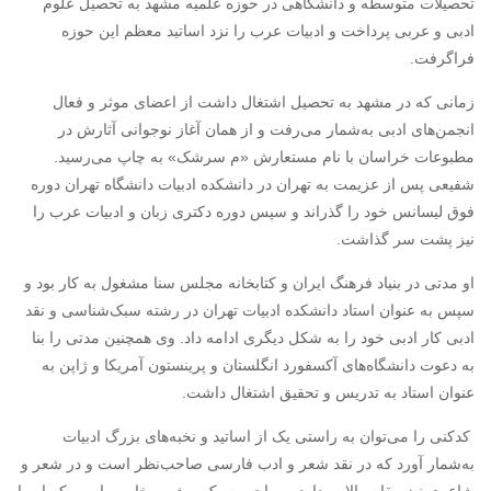
تحصیلات متوسطه و دانشگاهی در حوزه علمیه مشهد به تحصیل علوم
ادبی و عربی پرداخت و ادبیات عرب را نزد اساتید معظم این حوزه
فراگرفت.
زمانی که در مشهد به تحصیل اشتغال داشت از اعضای موثر و فعال
انجمن‌های ادبی به‌شمار می‌رفت و از‌‌ همان آغاز نوجوانی آثارش در
مطبوعات خراسان با نام مستعارش «م سرشک» به چاپ می‌رسید.
شفیعی پس از عزیمت به تهران در دانشکده ادبیات دانشگاه تهران دوره
فوق لیسانس خود را گذراند و سپس دوره دکتری زبان و ادبیات عرب را
نیز پشت سر گذاشت.
او مدتی در بنیاد فرهنگ ایران و کتابخانه مجلس سنا مشغول به کار بود و
سپس به عنوان استاد دانشکده ادبیات تهران در رشته سبک‌شناسی و نقد
ادبی کار ادبی خود را به شکل دیگری ادامه داد. وی همچنین مدتی را بنا
به دعوت دانشگاه‌های آکسفورد انگلستان و پرینستون آمریکا و ژاپن به
عنوان استاد به تدریس و تحقیق اشتغال داشت.
کدکنی را می‌توان به راستی یک از اساتید و نخبه‌های بزرگ ادبیات
به‌شمار آورد که در نقد شعر و ادب فارسی صاحب‌نظر است و در شعر و
شاعری نیز مقام والایی دارد و صاحب سبک و شیوه خاصی است که او را