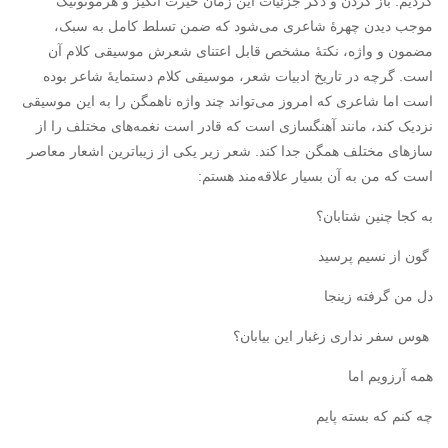
کردیم. باز کردن و ذکر جزئیات این زمان حیرت انگیز و هرمونوتیک
موجب دیدن چهرهٔ شاعری می‌شود که ضمن تسلط کامل به سبک،
مضمون و واژه، نکتهٔ مشخص قابل اعتنای شعرش موسیقی کلام آن
است. گرچه در تاریخ ادبیات شعر، موسیقی کلام دستمایهٔ شاعر بوده
است اما شاعری که امروز می‌تواند چند واژه ناهمگن را به این موسیقی
نزدیک کند، مانند آهنگسازی است که قادر است نغمه‌های مختلف را از
سازهای مختلف همگن جدا کند. شعر زیر یکی از زیبا‌ترین اشعار معاصر
است که من به آن بسیار علاقه‌مند هستم:
به کجا چنین شتابان؟
گون از نسیم پرسید
دل من گرفته زینجا
هوس سفر نداری زغبار این بیابان؟
همه آرزویم اما
چه کنم که بسته پایم