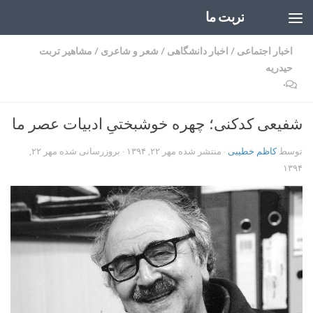
تربت ما
Skip to content
اخبار اجتماعی
/
اخبار دانشگاهی
/
شعر و شاعری
/
مشاهیر تربت
حیدریه
۰
شفیعی کدکنی؛ چهره خوشبختیِ ادبیات عصر ما
توسط
کاظم خطیبی
· منتشر شده
مهر ۲۲, ۱۳۹۴
· بروزرسانی شده
مهر ۲۲,
۱۳۹۴