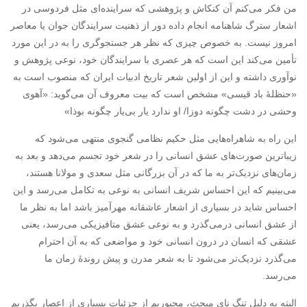
من فکر می‌کنم آن کنکاش و پژوهشی که سراینده‌ای مثل فردوسی در
اشعار سترگ شاهنامه انجام داده دور از ذهنیت سرایندگان جوان یا معاصر
امروز نیست. به خصوص چیزی که نظر هر جستجوگری را به در این مورد
تأمین می‌کند این است که هر عصری با سرایندگان خود، نوعی پژوهش و
نوآوری داشته و این از اولین شعر تاریخ ادبیات ایران که منصوب است به
«حنظلهٔ باد قیسی» مشخص است که بیت معروف آن می‌گوید: «آهوی
وحشی در دشت چگونه دوزا/ او ندارد یار بی‌یار چگونه بوذا»
این راه به شاهراه‌هایی مثل حکیم نظامی گنجوی منتهی می‌شود که
زیبا‌ترین صورت‌های عشق انسانی را در شعر خود تجسم می‌دهد و بعد به
زمان‌های نزدیک‌تر به ما که در آن بزرگانی مثل سعدی و مولانا هستند،
می‌بینیم که این احساس شریف انسانی به نوعی به تکامل می‌رسد و این
احساس شاید در بسیاری از اشعار عاشقانه مهرآمیز باشد اما به نظر ما
از عشق انسانی درمی‌گذرد و به نوعی عشق متافیزیکی می‌رسد، یعنی
عشقی که انسان در درون انسانی خود و مواضعی که به آن احترام
می‌گذرد نزدیک‌تر می‌شود تا به شعر مدرن و پیش روندهٔ زمان ما
می‌رسد.
البته به دلیل تنگ نای مبحث، مجبوریم از جزئیات بسیاری از اعصار بگذریم