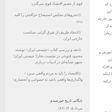
قوی از مسیر اقتصاد قوی می‌گذرد
د که
این
تندروهای مجلس استیضاح عراقچی را کلید
ور خارجه
زدند
 از
انتقاد ظریف از شرق گرایی سیاست
 زمان
خارجی ایران
نقد و بررسی کتاب «چیستی ایران» نوشته
 آموزش و
محمود فتوحی در نشست بخارا؛ چیستی ایران؛
ین
سپهر نشانه‌ای در ادبیات درباری
 افراد
اقتصاد را باید به مردم واقعی سپرد /
اینکه
واگذاری‌ها واقعی باشد نه خصولتی و انحصاری!
ترکیه
بایگانی تاریخ خورشیدی
مرداد ۱۴۰۵
(۶۶)
 توجه