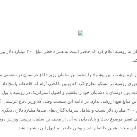
سرویس خارجی: عربستان به روسیه اعلام کرد که حاضر است به همراه قطر مبلغ 
د.
این باره نوشت، این پیشنهاد را محمد بن سلمان وزیر دفاع عربستان در نشستی مح
وری روسیه در مسکو مطرح کرد که پوتین با لحنی آرام اما قاطعانه پاسخ داد: م
فت پول دوستان یا دشمنان خود را بکشیم و اصول استراتژیک در روسیه با پول ت
 این مبالغ هیچ ارزشی ندارد. در ادامه این نشست وقتی که وزیر دفاع عربستان 
پیشنهاد تنها محدود به این ۳۰۰ میلیارد دلار نیست و شامل سرمایه‌گذاری‌های صدها میلیارد دلاری دی
دف تغییر موضوع بحث و پایان دادن به آن، از محمد بن سلمان پرسید: ورزش د
این مبحث همین جا تمام شد و پوتین حاضر به قبول این پیشنهاد نشد.