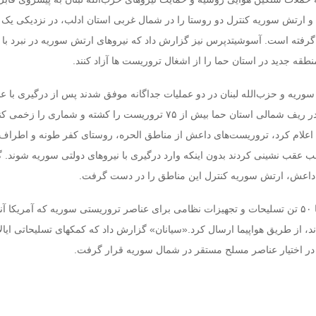
 ارتش سوریه کنترل دو روستا را در شمال غربی استان ادلب، در نزدیکی یک 
رفته است. آسوشیتدپرس نیز گزارش داد که نیروهای ارتش سوریه در نبرد با 
نطقه جدید در استان حما را از اشغال تروریست ها آزاد کنند.
وریه و حزب‌الله لبنان در دو عملیات جداگانه موفق شدند پس از درگیری با ع
تروریستی جبهه النصره در ریف شمالی استان حما بیش از ۷۵ تروریست را کشته و شماری ر
اعلام کرد، تروریست‌های داعش از مناطق الحره، روستای کفر طونه و اطراف 
 عقب نشینی کردند بدون اینکه وارد درگیری با نیروهای دولتی سوریه شوند. 
داعش، ارتش سوریه کنترل این مناطق را در دست گرفت.
در چنین شرایطی آمریکا ۵۰ تن تسلیحات و تجهیزات نظامی برای عناصر تروریستی سوریه که آمریکا آن
معارضان میانه ‎رو می‎خواند، از طریق هواپیما ارسال کرد.«سی‎ان‎ان» گزار
 در اختیار عناصر مسلح مستقر در شمال سوریه قرار گرفت.