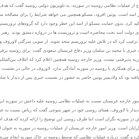
اع از عملیات نظامی روسیه در سوریه، به تلویزیون دولتی روسیه گفت که هدف 
 اسد است. پوتین افزود، مسکو همچنین می خواهد شرایط را برای مصالحه س
کید کرد، بدون حمایت مسکو از اسد این خطر وجود دارد که گروه‌های تروریست
 وی دولت اسد تحت محاصره است و تروریست ها در دروازه دمشق بودند. رهبر 
ترغیب کرد که در تلاش علیه تروریسم متحد شوند. از سویی سرگئی لاوروف وز
بری با محمد بن سلمان وزیر دفاع عربستان سعودی گفت: برای روسیه برقر
ه پذیرفتنی نیست. وزیر خارجه روسیه همچنین اعلام کرد که ائتلاف بین‌الملل
 برای همکاری با روسیه در سوریه آمادگی ندارد. لاوروف در حالی در نشست خ
ته بود که ولادیمیر پوتین حاضر به حضور در نشست خبری پس از دیدار با شاه
مور خارجه عربستان نسبت به عملیات نظامی روسیه علیه داعش در سوریه ابرا
ز دیدار با لاوروف، همتای روسی خود در شهر سوچی گفت که ریاض نسبت به عم
 در سوریه نگران است اما طرف روسی این توضیح را ارائه کرده که هدف ا
گرایان است. وزیر امور خارجه عربستان از عملیات روسیه در سوریه به عنوان ائ
کرد و گفت: درباره عملیات نظامی که توسط روسیه در خاک سوریه انجام می‌شو