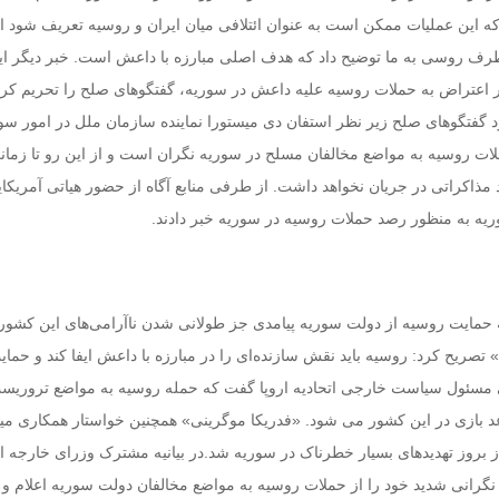
ه این عملیات ممکن است به عنوان ائتلافی میان ایران و روسیه تعریف شود ام
طرف روسی به ما توضیح داد که هدف اصلی مبارزه با داعش است. خبر دیگر ای
 اعتراض به حملات روسیه علیه داعش در سوریه، گفتگوهای صلح را تحریم کرد.
 گفتگوهای صلح زیر نظر استفان دی میستورا نماینده سازمان ملل در امور سور
ملات روسیه به مواضع مخالفان مسلح در سوریه نگران است و از این رو تا زمان
 مذاکراتی در جریان نخواهد داشت. از طرفی منابع آگاه از حضور هیاتی آمریکای
یه به منظور رصد حملات روسیه در سوریه خبر دادند.
که حمایت روسیه از دولت سوریه پیامدی جز طولانی شدن ناآرامی‌های این کشور 
 تصریح کرد: روسیه باید نقش سازنده‌ای را در مبارزه با داعش ایفا کند و حمای
مسئول سیاست خارجی اتحادیه اروپا گفت که حمله روسیه به مواضع تروریست
د بازی در این کشور می شود. «فدریکا موگرینی» همچنین خواستار همکاری می
 بروز تهدیدهای بسیار خطرناک در سوریه شد.در بیانیه مشترک وزرای خارجه ات
ی نگرانی شدید خود را از حملات روسیه به مواضع مخالفان دولت سوریه اعلام و ا