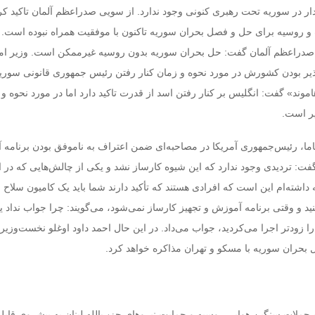
دار در سوریه تحت رهبری کنونی وجود ندارد. از سویی صدراعظم آلمان تاکید کر
 و روسیه برای حل و فصل بحران سوریه تاکنون با موفقیت همراه نبوده است. 
صدراعظم آلمان گفت: حل بحران سوریه بدون روسیه غیرممکن است. وزیر ام
یر بودن کشورش در مورد نحوه و زمان کنار رفتن رئیس جمهوری قانونی سوریه
موند» گفت: انگلیس بر کنار رفتن اسد از قدرت تاکید دارد اما در مورد نحوه و
یر است.
وباما، رئیس‌جمهوری آمریکا در مصاحبه‌ای ضمن اعتراف به ناموفق بودن برنامه
: تردیدی وجود ندارد که این شیوه کارساز نشد و یکی از چالش‌هایی که در ا
ته‌ام این است که افرادی هستند که تأکید دارند شما باید یک کامیون سلاح و
ید و وقتی برنامه آموزش و تجهیز کارساز نمی‌شود، می‌گویند: چرا جواب نداد یا 
 را زودتر اجرا می‌کردید، جواب می‌داد. در این حال احمد داود اوغلو نخست‌وزیر 
بحران سوریه با مسکو و تهران مذاکره خواهد کرد.
حملات سنگین هوایی روسیه و حمایت نیروهای حزب‌الله لبنان به پیشروی قابل