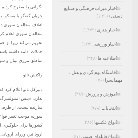
نگرانی را مطرح کردیم ک
اخبار میراث فرهنگی و صنایع
دستی
(۱,۴۱۶)
جریان گفتگو با مسکو، 
ائتلاف مخالفان سوری در
اخبار هنری
(۱,۴۷۹)
مخالفان سوری اعلام کرد
تحریم می‌کند زیرا از ح
اخبار ورزشی
(۱۲۷)
حملات ادامه داشته باشد
اطلاعیه ها
(۳۴۸)
مناطق مرزی لبنان و سور
اقامتگاه بوم گردی و هتل ،
واکنش ناتو
مهمانسرا
(۷۶)
دبیرکل ناتو اعلام کرد 
اموزش و پرورش
(۲۸۷)
ندارد. «ینس استولتنبرگ»
سازنده نیست. از طرفی 
انتخابات
(۹۷۸)
سوریه موجب تغییر قواع
انواع عکسها
(۳۸۶)
کشورها برای جلوگیری از
اروپا نیز، وزرای اروپای
انواع فایلهای صوتی
(۶۱)