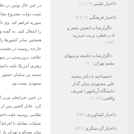
اخبار علمی
(۱,۱۱۹)
در عین حال پوتین در دف
تثبیت دولت مشروع بشار
اخبار فرهنگی
(۷,۷۰۹)
سوریه فراهم کند. وی تا
گزارشات انجمن شعر و
را اشغال کنند. به گفته
ادب قطب تربت حیدریه
همچنین سایر کشورها را 
(۱۷۴)
خارجه روسیه در نشست خ
گزارشات جامعه تربتیهای
خلافت تروریستی در سوری
مقیم تهران
(۲۰)
رهبری آمریکا علیه داعش
محمد بن سلمان حضور یاف
مصاحبه با دکتر محمد
سعودی نشده بود.
علی مجتهدی بنیان گذار
دانشگاه آریامهر ( شریف
در چنین شرایطی وزیر ا
واقفی )
(۱۰۷)
کرد. عادل الجبیر پس ا
اخبار کشاورزی
(۴۵۷)
نظامی روسیه علیه داعش
عملیات مقابله با افراط‌
اخبار گردشگری
(۸۳۶)
میان مسکو و تهران یاد 