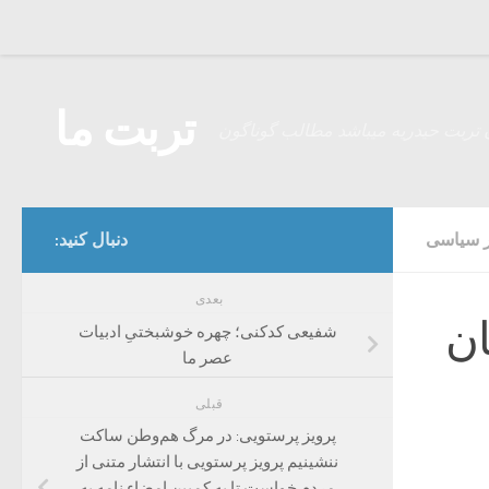
Skip to content
تربت ما
 تربت حیدریه میباشد مطالب گوناگون
ر سیاسی
دنبال کنید:
بعدی
تان
شفیعی کدکنی؛ چهره خوشبختیِ ادبیات
عصر ما
قبلی
پرویز پرستویی: در مرگ هم‌وطن ساکت
ننشینیم پرویز پرستویی با انتشار متنی از
مردم خواست تا به کمپین امضاء نامه به