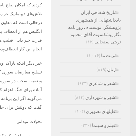
کردند که امکان صلح پای
تاریخ شفاهی ایران
تلاش‌های دیپلماتیک غرب
یادداشتهایی از همشهری
درحالی است که معاون 
پژوهشگر، نویسنده ، روز نامه
انگلیس هم از انعطاف پذ
نگار پیشکسوت آقای محمود
قدرت خبر داد. «فیلیپ ها
تربتی سنجابی
(۱۲)
انجام این کار انعطاف‌پذ
تربت ما
(۱,۰۱۶)
خبر دیگر اینکه باراک ا
زنان
(۸۱۹)
تسلیح معارضان سوری گفت
وضعیت سخت در سوریه داش
شعر و شاعری
(۶۲۳)
آماده برای جنگ اعزام کن
شهر و شهرداری
(۸۱۳)
می‌گویند اگر این برنامه
گفت که دولتش برای حل 
فایلهای تصویری
(۱۰۴)
تحولات میدانی
فیلم و سینما
(۳۳۰)
بی بی سی اعلام کرد که 