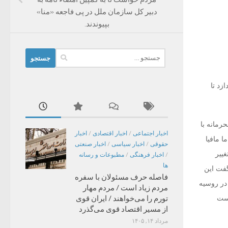
دبیر کل سازمان ملل در پی فاجعه «منا»
بپیوندند.
جستجو
برای:
۳۰۰ میلیارد دلار بپردازد تا
رمانه با
اخبار اجتماعی
/
اخبار اقتصادی
/
اخبار
ا مافیا
حقوقی
/
اخبار سیاسی
/
اخبار صنعتی
غییر
/
اخبار فرهنگی
/
مطبوعات و رسانه
ها
گفت این
فاصله حرف مسئولان با سفره
گری در روسیه
مردم زیاد است / مردم مهار
وست
تورم را می‌خواهند / ایران قوی
از مسیر اقتصاد قوی می‌گذرد
مرداد ۱۴, ۱۴۰۵