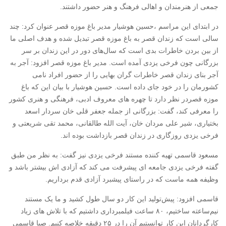
جمعی از هنرمندان و اهالی فرهنگ و هنر حضور داشتند.
در ابتدای این مراسم ،حسین هوشیار مدیر باغ موزه قصر عنوان کرد: چند
سالی است که زندان قصر به باغ موزه قصر تبدیل شده و هدف اصلی ما
از بین بردن خاطرات بدی است که سال‌های دور در این زندان بر سر
بزرگانی چون فرخی یزدی آمده است. مدیر باغ موزه قصر افزود: آجر به
آجر بنای زندان قصر خاطرات گران بهایی را از حضور افراد نامی
کشورمان را در خود جای داده است. حسین هوشیار با بیان این که باغ
موزه قصردر نظر دارد تا چهره های معروف ادبی، فرهنگی و هنری کشور
را معرفی کند، گفت: بزرگانی از جمله جعفر قلی خان سردار اسعد
بختیاری، شیر علی مردان خان، آیت الله طالقانی، محمد تقی شریعتی و
فرخی یزدی روزگاری در زندان قصر بازداشت بوده اند.
مسعود قاسمی تهیه کننده مستند فرخی یزدی نیز گفت: به نظر من طبق
گفته فرخی یزدی جامعه ای پیشرفت می کند که آزادی اش بیشتر باشد و
وظیفه همه ماست که در راستای پیشبرد آزادی قدم برداریم.
قاسمی افزود: پیش‌تولید این کار دو سال طول کشید و ما یک مستند
نیم‌ساعته ساختیم، ۸۰ ساعت فیلمبرداری داشتیم که با تلاش های زیاد
کارگردانان این کار توانستیم آن را در ۲۵ دقیقه خلاصه کنیم. صبا قاسمی