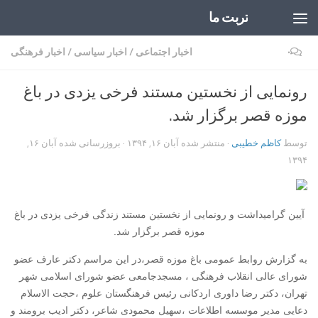
تربت ما
Skip to content
۰
اخبار اجتماعی
/
اخبار سیاسی
/
اخبار فرهنگی
رونمایی از نخستین مستند فرخی یزدی در باغ
موزه قصر برگزار شد.
توسط
کاظم خطیبی
· منتشر شده
آبان ۱۶, ۱۳۹۴
· بروزرسانی شده
آبان ۱۶,
۱۳۹۴
آیین گرامیداشت و رونمایی از نخستین مستند زندگی فرخی یزدی در باغ
موزه قصر برگزار شد.
به گزارش روابط عمومی باغ موزه قصر،در این مراسم دکتر عارف عضو
شورای عالی انقلاب فرهنگی ، مسجدجامعی عضو شورای اسلامی شهر
تهران، دکتر رضا داوری اردکانی رئیس فرهنگستان علوم ،حجت الاسلام
دعایی مدیر موسسه اطلاعات ،سهیل محمودی شاعر، دکتر ادیب برومند و