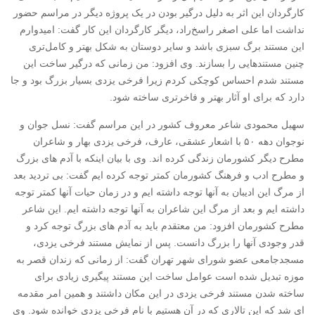
کارگردان این اثر به دلیل درگیر بودن در یک پروژه دیگر در مراسم حضور
نداشت اما علی اصغر راسخ‌راد، دیگر کارگردان این کار گفت: امیدوارم
این مستند برگ سبزی باشد و سایر دوستان به شکل بهتر و کامل‌تری
چنین مستندهایی را بسازند. وی افزود: من زمانی که درگیر ساخت این
مستند شدم احساس کوچکی کردم زیرا فرخی یزدی بسیار بزرگ بود و جا
دارد که برای او آثار بهتر و فاخرتری ساخته شود.
سهیل محمودی شاعر معروف کشور در این مراسم گفت: نسل جوان و
نوجوان دهه ۵۰ با اشعار عشقی، عارف، فرخی یزدی بهار و شاعران
مطرح دیگر کشورمان زندگی کرده اند. وی با بیان اینکه با آدم های بزرگ
و مطرح ادب و فرهنگ کشورمان کمتر توجه کرده ایم گفت: بی تردید بعد
از مرگ این ادیبان به آنها توجه داشته ایم و در زمان حیات آنها کمتر توجه
داشته ایم و بعد از مرگ این شاعران به آنها توجه داشته ایم. این شاعر
مطرح کشورمان افزود: من معتقدم باید به آدم های بزرگ توجه کرد و
قدر وجودی آنها را بزرگ دانست. پس از نمایش مستند فرخی یزدی،
مسجدجامعی عضو شورای شهر تهران گفت: از زمانی که زندان قصر به
موزه تبدیل شده است عوامل ساخت این مستند پیگیری زیادی برای
ساخته شدن مستند فرخی یزدی در این مکان داشتند و همین امر مقدمه
ای شد که این تالاری که در آن هستیم با نام فرخی یزدی خوانده شود. وی