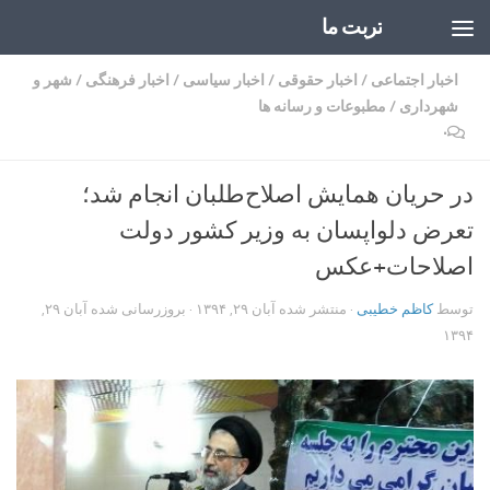
تربت ما
Skip to content
اخبار اجتماعی
/
اخبار حقوقی
/
اخبار سیاسی
/
اخبار فرهنگی
/
شهر و
شهرداری
/
مطبوعات و رسانه ها
۰
در حریان همایش اصلاح‌طلبان انجام شد؛
تعرض دلواپسان به وزیر کشور دولت
اصلاحات+عکس
توسط
کاظم خطیبی
· منتشر شده
آبان ۲۹, ۱۳۹۴
· بروزرسانی شده
آبان ۲۹,
۱۳۹۴