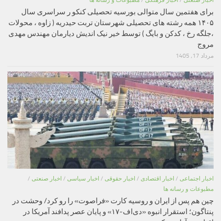
اخبار صنعتی
/
اخبار فرهنگی
/
مطبوعات و رسانه ها
برای هفتمین سال متوالی بورسیه تحصیلی کنکو ر سراسری سال
۱۴۰۵ همه رشته های تحصیلی شهرستان تربت حیدریه ( زاوه ، محولات
،جلگه رخ ، کدکن و بایگ ) توسط خیر نیک اندیش دیارمان مهندس مهدی
مروج
مرداد 17, 1405
اخبار اجتماعی
/
اخبار اقتصادی
/
اخبار حقوقی
/
اخبار سیاسی
/
اخبار صنعتی
/
مطبوعات و رسانه ها
چین هم پس از ایران و روسیه کارت «فراصوت» را رو کرد/ وحشت در
پنتاگون؛ استقرار انبوه «دی‌اف‑۱۷» و پایان عصر پدافند آمریکا در