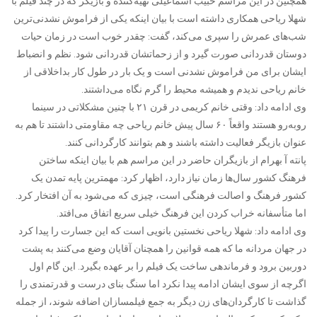
همچنین در این مراسم حبیب اسماعیلی تهیه‌کننده و بازیگر که در چند فیلم با
شهلا ریاحی همکاری داشته است با بیان اینکه یکی از فراموش نشدنی‌ترین
شب‌های عمرش را سپری می‌کند، گفت: چقدر خوب است در زمان حیات
دوستان قدردانی صورت گیرد و از زحماتشان قدردانی شود. نظم و انضباط
ایشان برای من فراموش نشدنی است و یک بار در طول کار بداخلاقی از
خانم ریاحی ندیدم و همیشه محیط را گرم نگاه می‌داشتند.
وی ادامه داد: وقتی خانم کریمی در قرن ۲۱ با چنین مشکلاتی در سینما
روبه‌رو هستند واقعاً ۶۰ سال پیش خانم ریاحی چه مقاومتی داشتند تا هم به
عنوان بازیگر فعالیت داشته باشند و هم بتوانند کارگردانی کنند.
پانته آ بهرام از بازیگران حاضر در این مراسم هم با بیان اینکه ساختن
فرهنگ کشور سال‌ها زمان نیاز دارد، اظهار کرد: مهمترین پایه تمدن یک
کشور فرهنگ و اصالت فرهنگی است، چیزی که می‌شود به آن افتخار کرد.
اما متأسفانه خراب کردن این فرهنگ خیلی سریع اتفاق می‌افتد.
وی ادامه داد: شهلا ریاحی نخستین بانویی است که این جسارت را پیدا کرد
در جهان مردانه ما که همه قوانین را همچنان آقایان وضع می‌کنند به پشت
دوربین برود و فرماندهی ساخت یک فیلم را بر عهده بگیرد. این گام اول
اگرچه از سوی ایشان ادامه پیدا نکرد اما سنگ بنای درست و قدرتمندی را
گذاشت تا کارگردان‌های زن دیگر به جمع فیلمسازان اضافه شوند، از جمله