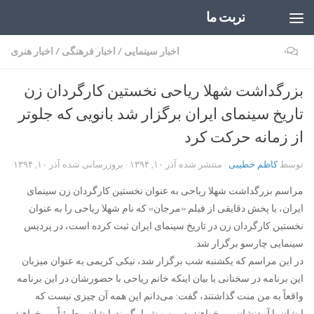
تربت ما
Skip to content
۰
اخبار سینمایی
/
اخبار فرهنگی
/
اخبار هنری
بزرگداشت شهلا ریاحی نخستین کارگردان زن
تاریخ سینمای ایران برگزار شد بانویی که جلوتر
از زمانه حرکت کرد
توسط
کاظم خطیبی
· منتشر شده
آذر ۱۰, ۱۳۹۴
· بروزرسانی شده
آذر ۱۰, ۱۳۹۴
مراسم بزرگداشت شهلا ریاحی به عنوان نخستین کارگردان زن سینمای
ایران، با پخش دقایقی از فیلم «مرجان» که نام شهلا ریاحی را به عنوان
نخستین کارگردان زن در تاریخ سینمای ایران ثبت کرده است، در پردیس
سینمایی چارسو برگزار شد.
در این مراسم که یکشنبه شب برگزار شد، نیکی کریمی به عنوان میزبان
این برنامه در سخنانی با بیان اینکه خانم ریاحی با حضورشان در این برنامه
واقعاً به من منت گذاشتند، گفت: می‌دانم این همه آن چیزی نیست که
ایشان با آمدنشان می‌خواهند به من و شما بگویند. ایشان مطمئناً می‌خواهند