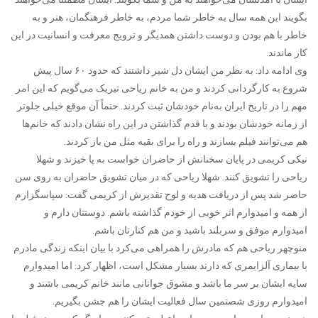
بگویند این همه سال به خاطر شما مردم، به خاطر فرهنگمان، هنر و به
خاطر با هم بودن و دوست داشتن همدیگر و ترویج معرفت و انسانیت در این
کار ماندند.
وی ادامه داد: به نظر من ایشان دل شیر داشتند که حدود ۶۰ سال پیش
شروع به کارگردانی کردند و من به خانم ریاحی تبریک می‌گویم که این امر
مهم را در تاریخ ایران به‌نام خودشان ثبت کردند. حتماً آن موقع خیلی جلوتر
از زمانه خودشان بودند و با قدم گذاشتن در این راه نشان دادند که خانم‌ها
هم می‌توانند فیلم بسازند و راه را برای بقیه مثل من باز کردند.
نیکی کریمی در پایان سخنانش از حاضران خواست به پا خیزند و شهلا
ریاحی را تشویق کنند. شهلا ریاحی که در میان تشویق حاضران به روی سن
حاضر شد پس از دریافت هدیه و لوح تقدیرش از کریمی گفت: سپاسگزارم
از همه و امیدوارم اثر خوبی از خودم گذاشته باشم. دوستتان دارم و
امیدوارم موفق و سربلند باشید و من هم کنارتان باشم.
منوچهر ریاحی هم که مادرش را همراهی می‌کرد با بیان اینکه زندگی مادرم
با بیماری آلزایمری که دارند بسیار مشکل است، اظهار کرد: اما امیدوارم
سایه ایشان بر سر ما باشد و مشوق جوانانی مانند خانم کریمی باشند و
امیدوارم روزی شصتمین سال فعالیت ایشان را هم جشن بگیریم.