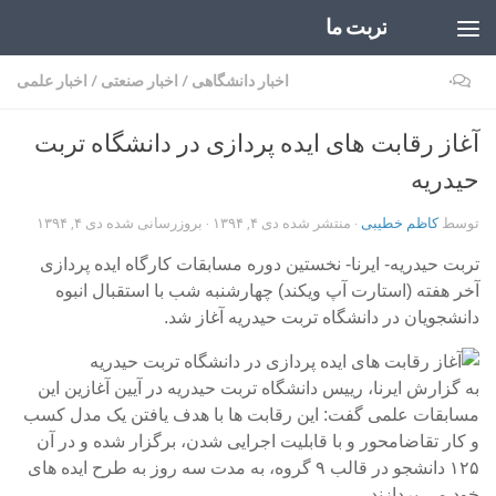
تربت ما
Skip to content
۰
اخبار دانشگاهی
/
اخبار صنعتی
/
اخبار علمی
آغاز رقابت های ایده پردازی در دانشگاه تربت
حیدریه
توسط
کاظم خطیبی
· منتشر شده
دی ۴, ۱۳۹۴
· بروزرسانی شده
دی ۴, ۱۳۹۴
تربت حیدریه- ایرنا- نخستین دوره مسابقات کارگاه ایده پردازی
آخر هفته (استارت آپ ویکند) چهارشنبه شب با استقبال انبوه
دانشجویان در دانشگاه تربت حیدریه آغاز شد.
به گزارش ایرنا، رییس دانشگاه تربت حیدریه در آیین آغازین این
مسابقات علمی گفت: این رقابت ها با هدف یافتن یک مدل کسب
و کار تقاضامحور و با قابلیت اجرایی شدن، برگزار شده و در آن
۱۲۵ دانشجو در قالب ۹ گروه، به مدت سه روز به طرح ایده های
خود می پردازند.