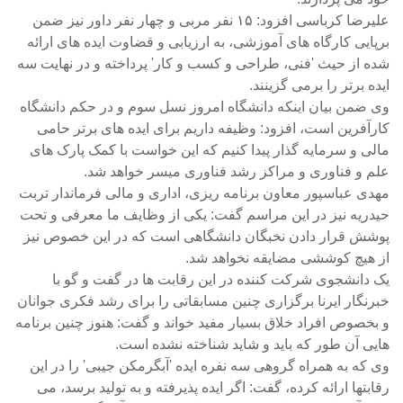
علیرضا کرباسی افزود: ۱۵ نفر مربی و چهار نفر داور نیز ضمن
برپایی کارگاه های آموزشی، به ارزیابی و قضاوت ایده های ارائه
شده از حیث 'فنی، طراحی و کسب و کار' پرداخته و در نهایت سه
ایده برتر را برمی گزینند.
وی ضمن بیان اینکه دانشگاه امروز نسل سوم و در حکم دانشگاه
کارآفرین است، افزود: وظیفه داریم برای ایده های برتر حامی
مالی و سرمایه گذار پیدا کنیم که این خواست با کمک پارک های
علم و فناوری و مراکز رشد فناوری میسر خواهد شد.
مهدی عباسپور معاون برنامه ریزی، اداری و مالی فرماندار تربت
حیدریه نیز در این مراسم گفت: یکی از وظایف ما معرفی و تحت
پوشش قرار دادن نخبگان دانشگاهی است که در این خصوص نیز
از هیچ کوششی مضایقه نخواهد شد.
یک دانشجوی شرکت کننده در این رقابت ها در گفت و گو با
خبرنگار ایرنا برگزاری چنین مسابقاتی را برای رشد فکری جوانان
و بخصوص افراد خلاق بسیار مفید خواند و گفت: هنوز چنین برنامه
هایی آن طور که باید و شاید شناخته نشده است.
وی که به همراه گروهی سه نفره ایده 'آبگرمکن جیبی' را در این
رقابتها ارائه کرده، گفت: اگر ایده پذیرفته و به تولید برسد، می