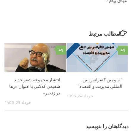
انتهای پیام /*
مطالب مرتبط
۰
۰
” سومین کنفرانس بین
انتشار مجموعه شعر جدید
المللی مدیریت و اقتصاد”
شفیعی کدکنی با عنوان «رها
در زنجیر»
خرداد 24, 1395
خرداد 23, 1405
دیدگاهتان را بنویسید