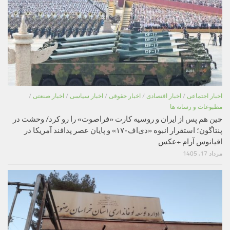
اخبار اجتماعی
/
اخبار اقتصادی
/
اخبار حقوقی
/
اخبار سیاسی
/
اخبار صنعتی
/
مطبوعات و رسانه ها
چین هم پس از ایران و روسیه کارت «فراصوت» را رو کرد/ وحشت در
پنتاگون؛ استقرار انبوه «دی‌اف‑۱۷» و پایان عصر پدافند آمریکا در
اقیانوس آرام +عکس
مرداد 17, 1405