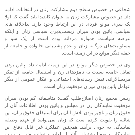
شجاعی در خصوص سطح دوم مشارکت زنان در انتخابات ادامه
داد: در خصوص مشارکت زنان به عنوان کاندیدا باید گفت که اولا
یک سری موانع فردی در این ارتباط وجود دارد. بداخلاقی‌های
سیاسی، پائین بودن میزان زیست‌پذیری سیاسی زنان و اینکه
عرصه سیاست همواره مردانه بوده است از یک سو و
مسئولیت‌های دوگانه زنان و عدم پشتیبانی خانواده و جامعه از
جمله دیگر موانع در این زمینه است.
وی در خصوص دیگر موانع در این زمینه ادامه داد: پائین بودن
تمایل جامعه نسبت به نامزدهای زن و استقبال جامعه از تفکر
مردسالارانه، نقش رسانه‌های اجتماعی و افکار عمومی از دیگر
عوامل پائین بودن میزان موفقیت زنان است.
رییس مجمع زنان اصلاح‌طلب گقت: متاسفانه کم بودن میزان
موفقیت نمایندگان زن در مجلس و پائین بودن اطلاعات آنان از
حقوق زنان و ناچیز بودن تلاش آنان برای استیفای حقوق زنان، این
شائبه را تقویت کرده است که زنان نمی‌توانند از عهده وظیفه
نمایندگی به خوبی برآیند. همچنین عملکرد غیر قابل دفاع این
نمایندگان و بعضا پشتیبانی آنان از لوایح و قوانین ضد زن سبب