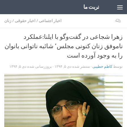
تربت ما
Skip to content
۰
اخبار اجتماعی
/
اخبار حقوقی
/
زنان
زهرا شجاعی در گفت‌و‌گو با ایلنا:عملکرد
ناموفق زنان کنونی مجلس٬ شائبه ناتوانی بانوان
را به وجود آورده است
توسط
کاظم خطیبی
· منتشر شده
دی ۵, ۱۳۹۴
· بروزرسانی شده
دی ۵, ۱۳۹۴