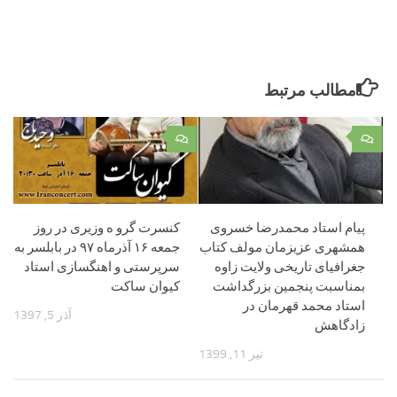
مطالب مرتبط
۰
۰
پیام استاد محمدرضا خسروی
کنسرت گرو ه وزیری در روز
همشهری عزیزمان مولف کتاب
جمعه ۱۶ آذرماه ۹۷ در بابلسر به
جغرافیای تاریخی ولایت زاوه
سرپرستی و اهنگسازی استاد
بمناسبت پنجمین بزرگداشت
کیوان ساکت
استاد محمد قهرمان در
آذر 5, 1397
زادگاهش
تیر 11, 1399