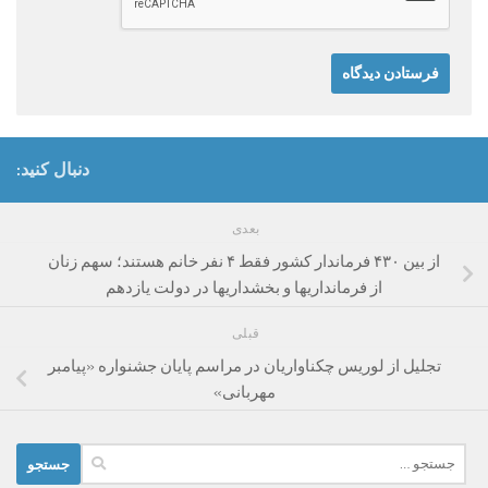
دنبال کنید:
بعدی
از بین ۴۳۰ فرماندار کشور فقط ۴ نفر خانم هستند؛ سهم زنان
از فرمانداریها و بخشداریها در دولت یازدهم
قبلی
تجلیل از لوریس چکناواریان در مراسم پایان جشنواره «پیامبر
مهربانی»
جستجو
برای: