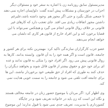
مدیرمسئول سابق روزنامه زن با اشاره به سفر خود و مسئولان دیگر
احزاب در خوزستان و مشکلات پیش آمده گفت: دلواپسان اجازه نمی دهند
تا جمعی شکل بگیرد و حتی اگر مجوز هم وجود داشته باشد،علیرغم
داشتن مجوز اتفاقات زیادی می افتد. جای تعجب دارد که کارهای غیر
قانونی بر خلاف روال قانونی انجام می گیرد و هیچکس نمی‌تواند با این
قضایا برخورد کند و این افراد خارج از قانون هر کاری که دلشان می
خواهد انجام می‌دهند.
عضو حزب کارگزاران سازندگی تاکید کرد: مهمترین نکته برای هر کشور و
جامعه، قانون است و اگر همه خود را به آن قانون وابسته بدانند، کارها به
روال قانونی پیش می رود. اگر افراد خود را متکی به قانون ندانند و عده
ای برای خود حق و حقوق بیشتر از قانون قائل شوند و بخواهند دیگران را
حذف کنند به طوری که افراد از حق طبیعی خود برخوردار نباشند، این ها
برای جامعه آفت تلقی می شود و جامعه را به سمت خوبی هدایت نمی
کند.
وی اظهار کرد: اگر مردان با موضوع حضور زنان در جامعه مخالف هستند
و نگاه این است که زن باید در خانواده تعریف شود و در جایگاه
کشورداری یا مدیریت، تعریف جدی نمی شود یا قبول ندارند؛ این موضوع