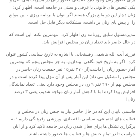
یکی تبعیض های قانونی یا عرفی و سنتی در جامعه است، اظهار کرد:
زنان دچار این دو مانع بزرگ هستند اگر بتوان با برنامه ریزی ، این موانع
را از پیش پای زنان بر داشت، مشکلات دیگر قابل حل است
.
مدیرمسئول سابق روزنامه زن اظهار کرد: مهمترین نکته این است که
در حال حاضر باید تعداد زنان در مجلس افزایش یابد.
فرزند آیت الله هاشمی رفسنجانی با اشاره به تاریخ سیاسی کشور عنوان
کرد: اگر به تاریخ خود نگاهی بیندازیم، به جز مجلس پنجم که بیشترین
آمار حضور زنان را داشت(از ۲۷۰ نفر۱۵ نفر جمعیت زنان حاضر در
مجلس را تشکیل می داد) این آمار پس از آن تنزل پیدا کرده است و در
مجلس نهم از ۲۹۰ نفر ۹ زن در مجلس وجود دارد یعنی تعداد نمایندگان
افزایش پیدا کرده اما با کاهش آمار زنان مواجه شدیم، یعنی ۳ درصد
زنان
!
هاشمی بابیان این که در حال حاضر نیاز به جنس زنان در مجلس و
فعالیت های اجتماعی، سیاسی، اقتصادی، ورزشی وفرهنگی داریم ؛ به
برگزاری تشکل ها برای فعال شدن زنان در جامعه تاکید کرد و از آنان
خواست تا در تمام جنبش ها و فعالیت ها حضور داشته باشند.