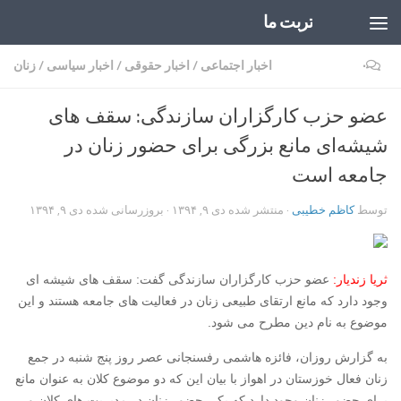
تربت ما
Skip to content
۰
اخبار اجتماعی
/
اخبار حقوقی
/
اخبار سیاسی
/
زنان
عضو حزب کارگزاران سازندگی: سقف های
شیشه‌ای مانع بزرگی برای حضور زنان در
جامعه است
توسط
کاظم خطیبی
· منتشر شده
دی ۹, ۱۳۹۴
· بروزرسانی شده
دی ۹, ۱۳۹۴
ثریا زندیار:
عضو حزب کارگزاران سازندگی گفت: سقف های شیشه ای
وجود دارد که مانع ارتقای طبیعی زنان در فعالیت های جامعه هستند و این
موضوع به نام دین مطرح می شود.
به گزارش روزان، فائزه هاشمی رفسنجانی عصر روز پنج شنبه در جمع
زنان فعال خوزستان در اهواز با بیان این که دو موضوع کلان به عنوان مانع
برای حضور زنان وجود دارد که یکی حضور زنان در مدیریت های کلان و