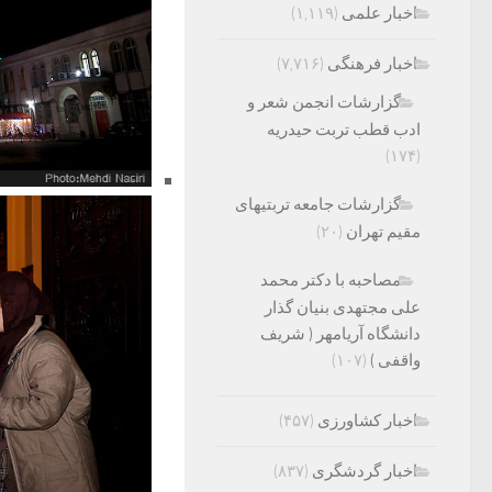
اخبار علمی
(۱,۱۱۹)
اخبار فرهنگی
(۷,۷۱۶)
گزارشات انجمن شعر و
ادب قطب تربت حیدریه
(۱۷۴)
گزارشات جامعه تربتیهای
مقیم تهران
(۲۰)
مصاحبه با دکتر محمد
علی مجتهدی بنیان گذار
دانشگاه آریامهر ( شریف
واقفی )
(۱۰۷)
اخبار کشاورزی
(۴۵۷)
اخبار گردشگری
(۸۳۷)