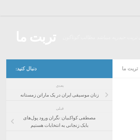
Skip to content
تربت ما
 تربت حیدریه میباشد مطالب گوناگون
تربت ما
دنبال کنید:
بعدی
زنان موسیقی ایران در یک ماراتن زمستانه
قبلی
مصطفی کواکبیان: نگران ورود پول‌های
بابک زنجانی به انتخابات هستیم