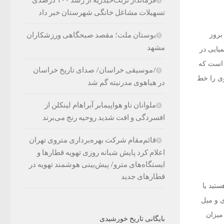
تسهیلات مشاغل خانگی شهرستان خبر داد
بوستان ملت؛ مقصد صبحگاهی ورزشکاران
ی‌دهد که ترکیب شیمیایی بیسفنول A باعث بروز
مشهد
یایی در
رصد بیشتر از افرادی است که
/موسیقی خراسان/ صدای تاریخ خراسان
وی را خط
در هیاهوی مدرنیته گم شد
ملوانان ناو هواپیمابر آبراهام لینکلن از
افسردگی و افت شدید روحیه رنج می‌برند
قائم‌مقام شرکت بهره‌برداری متروی تهران
اعلام کرد پایش شبانه روزی تهویه قطارها و
ایستگاه‌های مترو/ پیش‌بینی هوشمند تهویه در
قطارهای جدید
تید یا
ی و میل
میزان
بایگانی تاریخ خورشیدی