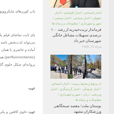
پاپ کورن‌های مایکروویو
اخبار اجتماعی
/
اخبار اقتصادی
/
اخبار
حقوقی
/
اخبار سیاسی
/
اخبار صنعتی
/
شهر و شهرداری
/
مطبوعات و رسانه ها
فرماندار تربت‌حیدریه از رشد ۱۰۰
درصدی تسهیلات مشاغل خانگی
پای ثابت تماشای فیلم
شهرستان خبر داد
می‌تواند لذت‌بخش باشد ا
مرداد 15, 1405
آماده و حاضری یا همان پ
(noic
پروانه‌ای شکل جلوی گلو 
اب و هوا و محیط زیست
/
اخبار اجتماعی
قهوه
/
اخبار فرهنگی
/
اخبار گردشگری
/
اخبار
ورزشی
/
زنان
/
شهر و شهرداری
/
مطبوعات و رسانه ها
بوستان ملت؛ مقصد صبحگاهی
ورزشکاران مشهد
قهوه حاوی کافئین و یکی