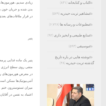
کتاب و کتابخانه
(۸۳۱)
زیادی سدیم، هورمون‌ها، م
بدن شده و جریان خون به
مشاهیر تربت حیدریه
(۵۷۹)
در قرار ملاقات‌های بعدی
مطبوعات و رسانه ها
(۶,۷۲۸)
منابع طبیعی و ابخیز داری
(۹۲)
پنیر
موسیقی
(۵۹۳)
نوشته هایی در باره تاریخ
پنیر یک ماده غذایی پرمص
گذشته تربت حیدریه
(۳۸)
منفی روی سطح انرژی دارد
در معرض هورمون‌های رشد
آنتی‌بیوتیک‌ها ممکن اس
میزان تستوسترون ختم می
اعتماد به نفس در آقایان