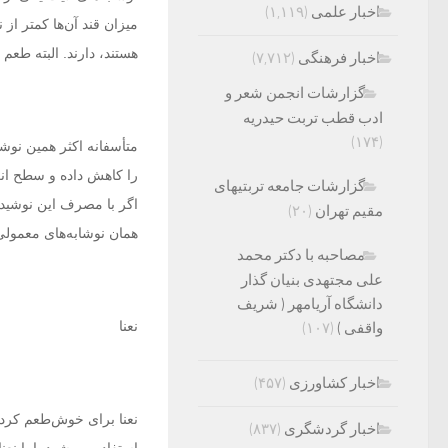
اخبار علمی
(۱,۱۱۹)
میزان قند آن‌ها کمتر از
هستند، دارند. البته طعم 
اخبار فرهنگی
(۷,۷۱۲)
گزارشات انجمن شعر و
ادب قطب تربت حیدریه
(۱۷۴)
متأسفانه اکثر همین نوش
را کاهش داده و سطح ان
گزارشات جامعه تربتیهای
اگر با مصرف این نوشیدنی
مقیم تهران
(۲۰)
همان نوشابه‌های معمولی
مصاحبه با دکتر محمد
علی مجتهدی بنیان گذار
دانشگاه آریامهر ( شریف
نعنا
واقفی )
(۱۰۷)
اخبار کشاورزی
(۴۵۷)
نعنا برای خوش‌طعم کردن
اخبار گردشگری
(۸۳۷)