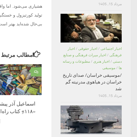
مرداد 15, 1405
هشیاری می‌شود. اما واق
تولید کورتیزول و خستگی
بی‌حال شده‌اید بهتر است
اخبار اجتماعی
/
اخبار حقوقی
/
اخبار
مطالب مرتبط
فرهنگی
/
اخبار میراث فرهنگی و صنایع
دستی
/
اخبار هنری
/
مطبوعات و رسانه
ها
/
موسیقی
۰
/موسیقی خراسان/ صدای تاریخ
خراسان در هیاهوی مدرنیته گم
شد
مرداد 15, 1405
اسماعیل آذر پیشنه
«۱۱۸»ِ کتاب راه‌اندازی شود
آ