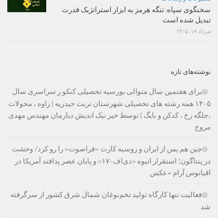
سخنگوی سپاه: تنگه هرمز به ابزار استراتژیک قدرت
تبدیل شده است
مرداد ۱۷, ۱۴۰۵
نوشته‌های تازه
برای هفتمین سال متوالی بورسیه تحصیلی کنکو ر سراسری سال
۱۴۰۵ همه رشته های تحصیلی شهرستان تربت حیدریه ( زاوه ، محولات
،جلگه رخ ، کدکن و بایگ ) توسط خیر نیک اندیش دیارمان مهندس مهدی
مروج
چین هم پس از ایران و روسیه کارت «فراصوت» را رو کرد/ وحشت
در پنتاگون؛ استقرار انبوه «دی‌اف‑۱۷» و پایان عصر پدافند آمریکا در
اقیانوس آرام +عکس
فعالیت تنها کارگاه تولید تخم‌نوغان شمال شرق کشور از سرگرفته
شد