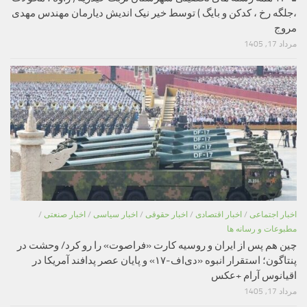
،جلگه رخ ، کدکن و بایگ ) توسط خیر نیک اندیش دیارمان مهندس مهدی
مروج
مرداد 17, 1405
اخبار اجتماعی
/
اخبار اقتصادی
/
اخبار حقوقی
/
اخبار سیاسی
/
اخبار صنعتی
/
مطبوعات و رسانه ها
چین هم پس از ایران و روسیه کارت «فراصوت» را رو کرد/ وحشت در
پنتاگون؛ استقرار انبوه «دی‌اف‑۱۷» و پایان عصر پدافند آمریکا در
اقیانوس آرام +عکس
مرداد 17, 1405