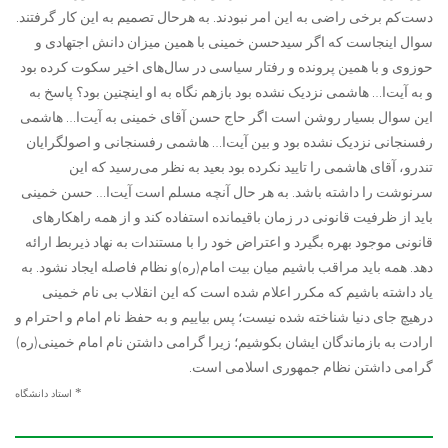
دست‌کم برخی راضی به این امر نبودند. به هرحال تصمیم به این کار گرفتند.
سوال اینجاست که اگر سیدحسن خمینی با همین میزان دانش اجتهادی و
حوزوی و با همین پرونده و رفتار سیاسی در سال‌های اخیر سکوت کرده بود
و به آیت‌ا… هاشمی نزدیک نشده بود بازهم نگاه به او اینچنین بود؟ پاسخ به
این سوال بسیار روشن است اگر حاج حسن آقای خمینی به آیت‌ا… هاشمی
رفسنجانی نزدیک نشده بود و بین آیت‌ا… هاشمی رفسنجانی و اصولگرایان
تندرو، آقای هاشمی را تایید نکرده بود بعید به نظر می‌رسید که این
سرنوشت را داشته باشد. به هر حال آنچه مسلم است آیت‌ا… حسن خمینی
باید از ظرفیت قانونی در زمان باقیمانده استفاده کند و از همه راهکارهای
قانونی موجود بهره بگیرد و اعتراض خود را با مستندات به نهاد ذیربط ارائه
دهد. همه باید مراقب باشیم میان بیت امام(ره)و نظام فاصله ایجاد نشود. به
یاد داشته باشیم که مکرر اعلام شده است که این انقلاب بی نام خمینی
درهیچ جای دنیا شناخته شده نیست؛ پس بیاییم و به حفظ نام امام و احترام و
ارادت به بازماندگان ایشان بکوشیم؛ زیرا گرامی داشتن نام امام خمینی(ره)
گرامی داشتن نظام جمهوری اسلامی است.
*
استاد دانشگاه