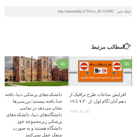
لینک خبر :
http://armandaily.ir/?News_Id=141982
مطالب مرتبط
۰
۰
افزایش ساعات طرح ترافیک از
دانشکده‌های پزشکی دنیا، تافته
دهم آبان/گام اول، از ۷:۳۰ تا ۱۷
جدا بافته نیستند!:بررسی‌ها
نشان می‌دهد در تمامی
آبان 6, 1400
دانشگاه‌های دنیا،‌ دانشکده‌های
پزشکی زیرمجموعه خودِ
دانشگاه هستند و به صورت
منفک عمل نمی‌کنند