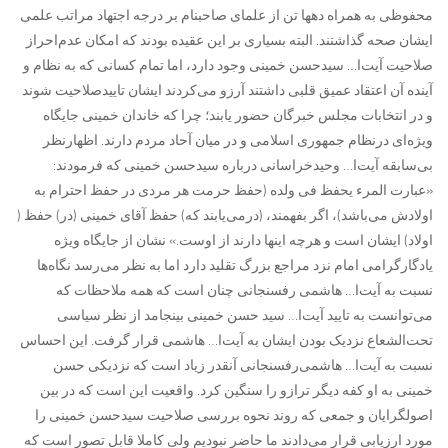
محفوظی به همراه دهها تن از علمای صاحبنام بر درجه اجتهاد مراتب علمی
ایشان صحه گذاشتند. البته بسیاری بر این عقیده بودند که امکان عدم‌احراز
صلاحیت آیت‌ا… سیدحسن خمینی وجود دارد، اما تمام کسانی که به نظام و
آینده آن اعتقاد عمیق قلبی داشتند آرزو می‌کردند ایشان تاییدصلاحیت شوند
و در انتخابات مجلس خبرگان حضور یابند؛ چرا که خاندان خمینی جایگاه
ویژه‌ای درنظام جمهوری اسلامی و در میان آحاد مردم دارند. اظهارنظر
بی‌سابقه آیت‌ا… وحیدخراسانی درباره سیدحسن خمینی که فرمودند:
«عبارت المرء یحفظ فی ولده (حفظ حرمت هر مردی در حفظ احترام به
اولادش مى‌باشد)، اگر بفهمند، (درمى‌یابند که) حفظ آقای خمینى (در) حفظ (
اولاد) ایشان است و هرچه اینها دارند از اوست.» نشان از جایگاه ویژه
یادگارگرامی امام نزد مراجع بزرگ تقلید دارد اما به نظر می‌رسد نگاه‌ها
نسبت به آیت‌ا… هاشمی رفسنجانی چنان است که همه ملاحظات که
می‌توانست به تایید آیت‌ا… سید حسن خمینی بینجامد از نظر سیاسی
تحت‌الشعاع نزدیک بودن ایشان به آیت‌ا… هاشمی قرار گرفت. این احساس
نسبت به آیت‌ا… هاشمی‌رفسنجانی آنقدر زیاد است که نزدیکی حسن
خمینی به او کفه دیگر ترازو را سنگین کرد. واقعیت این است که در بین
اصولگرایان و جمعی که روند نحوه بررسی صلاحیت سیدحسن خمینی را
مورد ارزیابی قرار می‌دادند ما حاضر نبودیم ولی کاملا قابل تصور است که