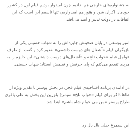
به جشنواره‌های خارجی هم ندادیم چون امیدوار بودیم فیلم اول در کشور
خودمان اکران شود و هنوز هم امیدواریم، تنها تاسفم این است که این
اتفاقات در دولت تدبیر و امید می‌افتد.
امیر یوسفی در پایان صحبتش جایزه‌اش را به شهاب حسینی یکی از
بازیگران فیلم «آشغال های دوست داشتنی» تقدیم کرد و گفت: از طرف
عوامل فیلم «خواب تلخ» و «آشغال‌های دوست داشتنی» این جایزه را به
مردی تقدیم می‌کنم که پای حرفش و فیلمش ایستاد؛ شهاب حسینی.
در ادامه‌ی برنامه افتتاحیه‌ی فیلم فجر، در بخش پوستر با تقدیر ویژه از
طاها ذاکر برای فیلم «خواب تلخ» سیمرغ بلورین این بخش به علی باقری
طراح پوستر «من می خوام شاه باشم» اهدا شد.
این سیمرغ خیلی بال بال زد