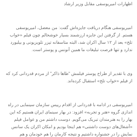
اظهارات امیریوسفی مقابل وزیر ارشاد
امیریوسفی هنگام دریافت جایزه‌اش گفت: من معضل، امیریوسفی
هستم. از گرفتن این جایزه ارزشمند بسیار خوشحالم چون فیلم «خواب
تلخ» بعد از ۱۲ سال اکران شد، البته متاسفانه تیزر تلویزیونی و بیلبورد
ندارد و تنها فرصت تبلیغات ما همین آنونس و پوستر است.
وی با تقدیر از طراح پوستر فیلمش "طاها ذاکر" از مردم قدردانی کرد که
از فیلم «خواب تلخ» استقبال کرده‌اند.
امیریوسفی در ادامه با قدردانی از اقدام رییس سازمان سینمایی در راه
اندازی گروه «هنر و تجربه» افزود: در بهار سینمای ایران هستیم که این
بهار را به هنرمندان تبریک می‌گویم. دوست داشتم من و عوامل فیلم
«آشغال‌های دوست داشتنی» هم اینجا بودیم و امکان اکران یک سانس
نمایش را در جشنواره داشتیم و نتیجه کارمان را هم خودمان و هم