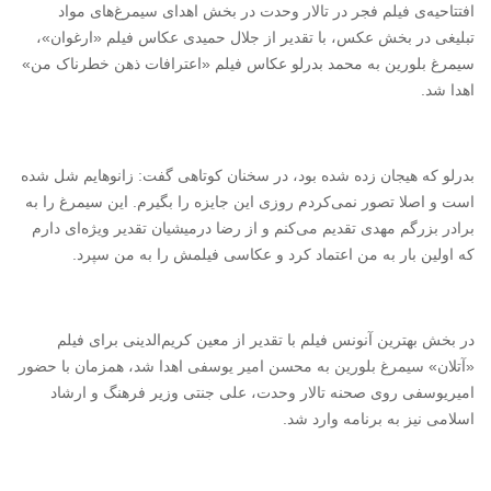
افتتاحیه‌ی فیلم فجر در تالار وحدت در بخش اهدای سیمرغ‌های
مواد
تبلیغی در بخش عکس، با تقدیر از جلال حمیدی عکاس فیلم «ارغوان»،
سیمرغ بلورین به محمد بدرلو عکاس فیلم «اعترافات ذهن خطرناک من»
اهدا شد.
بدرلو
که هیجان زده شده بود، در سخنان کوتاهی گفت: زانو‌هایم شل شده
است و اصلا تصور نمی‌کردم روزی این جایزه را بگیرم. این سیمرغ را به
برادر بزرگم مهدی تقدیم می‌کنم و از رضا درمیشیان تقدیر ویژه‌ای دارم
که اولین بار به من اعتماد کرد و عکاسی فیلمش را به من سپرد.
در بخش بهترین آنونس فیلم با تقدیر از معین کریم‌الدینی برای فیلم
«آتلان» سیمرغ بلورین به محسن امیر یوسفی اهدا شد، همزمان با حضور
امیریوسفی روی صحنه تالار وحدت، علی جنتی وزیر فرهنگ و ارشاد
اسلامی نیز به برنامه وارد شد.