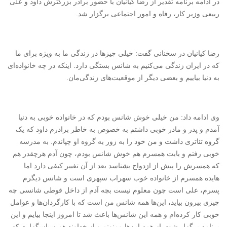
در ادامه برنامه تقدیر از رضا کیانیان با حضور برادر بزرگترش داود و علی
ربیعی وزیر کار، رفاه و امور اجتماعی برگزار شد.
رضا کیانیان در سخنانی گفت: خیلی چیزها در زندگی ما به ویژه برای ما
که در ایران زندگی می‌کنیم به شانس بستگی دارد. اینکه در چه خانواده‌ای
به دنیا بیاییم و بعضی دیگر از موقعیت‌های زندگی‌مان.
وی ادامه داد:‌ من خیلی خوش شانس بودم که در خانواده خوبی به دنیا
آمدم و پدر و مادر خوبی داشتم به خصوص به خاطر برادرم داود که یک
گروه تئاتری داشت و من خود را به زور به گروه او چپاندم. به مدرسه
خوبی رفتم و بابت همسرم هم خوش شانس بودم، چون آدم هرچقدر هم
که همسرش را پیش از ازدواج بشناسد بعد از آن تغییر کیفی دارد اما
هایده همسرم از خانواده خوب سهراب سپهری است و شانس دیگرم
پسرم، علی است چون معلوم نیست بچه آدم از داخل قوطی شانسی چه
چیزی بیرون بیاید، این‌ها همه شانس من است که با کارگردان‌ها و عوامل
خوبی کار کرده‌ام و همه این شانس‌ها باعث شد تا امروز اینجا بیایم و این
برنامه برگزار شود. از همه این‌ها ممنونم و از خداوند هم سپاسگزارم که