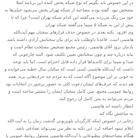
در این خصوص باید بگویم که نوع شبکه پخش کننده این برنامه اصلا
مشخص نبود. گفته بودند مصاحبه از شبکه تهران پخش می‌شود خیلی‌ها به
خود من زنگ می‌زدند می‌گفتند این کدام شبکه تهران است؟ چرا که تا
پیش از این به شبکه ۵ سیما می‌گفتند شبکه تهران.
وی افزود: نکته بعدی در خصوص حذف فرازهای سخنان مهم آیت‌‌الله
هاشمی است. قاعدتا داوطلب باید برای بیان سخنانش آزادی داشته باشد.
یادمان نرود آقای هاشمی، رئیس مجمع تشخیص مصلحت نظام است و
نباید درباره چند و چون سخنانش تعیین تکلیف شود. البته چارچوبی که
صدا و سیما برای کاندیداها قرار داده قابل احترام است. اما باید توجه
داشت که آیت‌الله هاشمی کسی است که سالیان سال خطبه می‌خوانده و
به خوبی بر این موضوع آگاه است که به مردم چه حرف‌هایی بزند. همه
هم دیدند که حرف‌های ایشان دعوت کلی به حضور پرشور در انتخابات بود.
روابط عمومی مجمع، متن کامل سخنان ایشان را منتشر ساخته است و
مردم می‌توانند به متن کامل آن رجوع کنند.
انتظار داشته اند هاشمی
به ساعتش نگاه کند
رجایی در خصوص اینکه کارگردان تلویزیونی گذشت زمان را به آیت الله
اعلام ننمود اضافه کرد: این نکته به نظر من نمی‌تواند تصادفی باشد.
هنگام مصاحبه‌های مطبوعاتی با آیت‌الله هاشمی مسئول روابط عمومی با