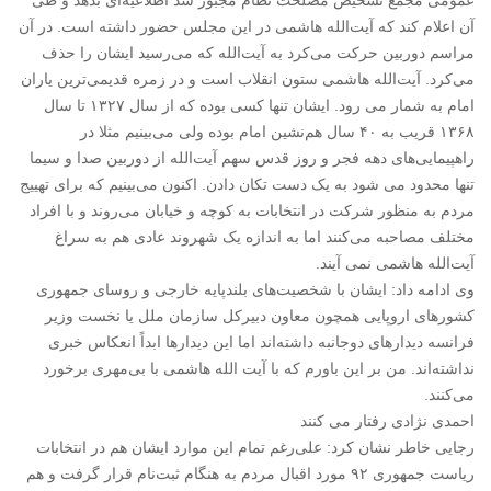
عمومی مجمع تشخیص مصلحت نظام مجبور شد اطلاعیه‌ای بدهد و طی
آن اعلام کند که آیت‌الله هاشمی در این مجلس حضور داشته است. در آن
مراسم دوربین حرکت می‌کرد به آیت‌الله که می‌رسید ایشان را حذف
می‌کرد. آیت‌الله هاشمی ستون انقلاب است و در زمره قدیمی‌ترین یاران
امام به شمار می رود. ایشان تنها کسی بوده که از سال ۱۳۲۷ تا سال
۱۳۶۸ قریب به ۴۰ سال هم‌نشین امام بوده ولی می‌بینیم مثلا در
راهپیمایی‌های دهه فجر و روز قدس سهم آیت‌الله از دوربین صدا و سیما
تنها محدود می شود به یک دست تکان دادن. اکنون می‌بینیم که برای تهییج
مردم به منظور شرکت در انتخابات به کوچه و خیابان می‌روند و با افراد
مختلف مصاحبه می‌کنند اما به اندازه یک شهروند عادی هم به سراغ
آیت‌الله هاشمی نمی آیند.
وی ادامه داد: ایشان با شخصیت‌های بلندپایه خارجی و روسای جمهوری
کشورهای اروپایی همچون معاون دبیرکل سازمان ملل یا نخست وزیر
فرانسه دیدارهای دوجانبه داشته‌اند اما این دیدارها ابداً انعکاس خبری
نداشته‌اند. من بر این باورم که با آیت الله هاشمی با بی‌مهری برخورد
می‌کنند.
احمدی نژادی رفتار می کنند
رجایی خاطر نشان کرد: علی‌رغم تمام این موارد ایشان هم در انتخابات
ریاست جمهوری ۹۲ مورد اقبال مردم به هنگام ثبت‌نام قرار گرفت و هم