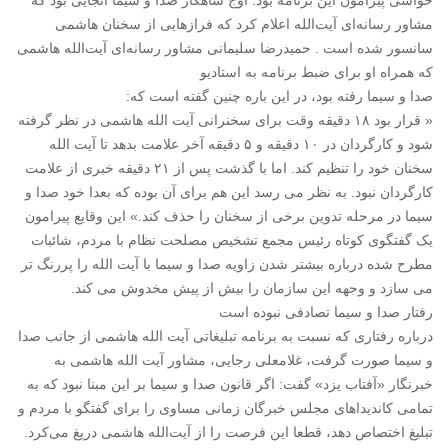
حواشی پیرامون این برنامه بود. اوج شاهکار صدا و سیما آنجایی بود که
مشاور رسانه‌ای آیت‌الله اعلام کرد که فرازهایی از سخنان هاشمی
سانسور شده است . حمیدرضا سلیمانی مشاور رسانه‌ای آیت‌الله هاشمی
که همراه او برای ضبط برنامه به استادیو
صدا و سیما رفته بود، در این باره چنین گفته است که:
« قرار بود ۱۸ دقیقه وقت برای سخنرانی آیت الله هاشمی در نظر گرفته
شود و کارگردان در ۱۰ دقیقه و ۵ دقیقه آخر علامت بدهد تا آیت الله
سخنان خود را تنظیم کند. اما با گذشت پس از ۲۱ دقیقه خبری از علامت
کارگردان نبود. به نظر می رسد این هم برای آن بوده که بعدا خود صدا و
سیما در مرحله تدوین برخی از سخنان را حذف کند.» این وقایع پیرامون
یک گفتگوی کوتاه رئیس مجمع تشخیص مصلحت نظام با مردم، شائبات
مطرح شده درباره بیشتر شدن زاویه صدا و سیما با آیت الله را پررنگ تر
می سازد و وجهه این سازمان را بیش از پیش مخدوش می کند.
رفتار صدا و سیما تصادفی نبوده است
درباره رفتاری که نسبت به برنامه تبلیغاتی آیت الله هاشمی از جانب صدا
و سیما صورت گرفت، غلامعلی رجایی، مشاور آیت الله هاشمی به
خبرنگار «آفتاب یزد» گفت: اگر قانون صدا و سیما بر این مبنا نبود که به
تمامی کاندیداهای مجلس خبرگان زمانی مساوی را برای گفتگو با مردم و
تبلیغ اختصاص دهد، قطعا این فرصت را از آیت‌الله هاشمی دریغ می‌کرد.