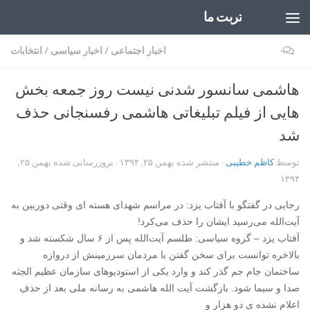
تربت ما
Skip to content
۰
اخبار اجتماعی
/
اخبار سیاسی
/
انتخابات
هاشمی سانسور شدنی نیست روز جمعه بخش
هایی از فیلم تبلیغاتی هاشمی رفسنجانی حذف
شد
توسط
کاظم خطیبی
· منتشر شده
بهمن ۲۵, ۱۳۹۴
· بروزرسانی شده
بهمن ۲۵,
۱۳۹۴
رجایی در گفتگو با آفتاب یزد: در مراسم شهدای هسته ای وقتی دوربین به
آیت‌الله می‌رسید ایشان را حذف می‌کرد!
آفتاب یزد – گروه سیاسی: طلسم آیت‌الله پس از ۶ سال شکسته شد و
بالاخره توانست برای سخن گفتن با مردمان سرزمینش از دروازه
ساختمان جام جم گذر کند و وارد یکی از استودیوهای سازمان عظیم الجثه
صدا و سیما شود. بازگشت آیت الله هاشمی به رسانه ملی بعد از حذفِ
اعلام نشده ی دو هزار و