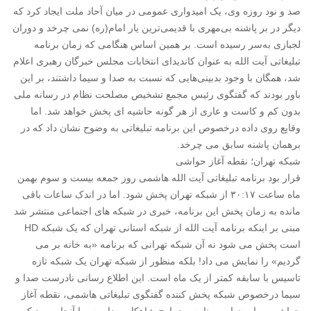
صد و نود روزه وی، یک امیدواری عمومی در میان آحاد ملت ایجاد کرد که
دیگر در بر پاشنه بی‌مهری با قدیمی‌ترین یار امام‌(ره) نمی چرخد و دوران
لجبازی به‌سر رسیده است. بر همین اساس هنگامی که زمان برنامه
تبلیغاتی آیت الله به عنوان کاندیدای انتخابات مجلس خبرگان رهبری اعلام
شد، همگان با وجود بدبینی‌هایی که نسبت به صدا و سیما داشتند، بر این
باور بودند که گفتگوی رئیس مجمع تشخیص مصلحت نظام در رسانه ملی
بدون کم و کاست و عاری از هر گونه حاشیه ای پخش خواهد شد. اما
وقایع روی داده درخصوص این برنامه تبلیغاتی به وضوح نشان داد که در
برهمان پاشنه سابق می چرخد.
شبکه تهران؛ نقطه آغاز حواشی
قرار بود برنامه تبلیغاتی آیت الله هاشمی روز جمعه بیست و سوم بهمن
ماه ساعت ۳۰:۱۷ از شبکه تهران پخش شود. اما در اندک ساعات باقی
مانده به زمان پخش این برنامه، خبری در شبکه های اجتماعی منتشر شد
مبنی بر اینکه برنامه آیت الله از شبکه استانی تهران که یک شبکه HD
است پخش می شود نه آن شبکه تهرانی که برنامه «به خانه بر می
گردیم» را نمایش می داد! بلکه منظور از شبکه تهران یک شبکه تازه
تاسیس با سابقه کمتر از یک ماه است. این اطلاع رسانی نادرست صدا و
سیما درخصوص شبکه پخش کننده گفتگوی تبلیغاتی هاشمی، نقطه آغاز