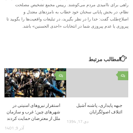
راهی برای ناامیدی مردم می‌کوشند. رییس مجمع تشخیص مصلحت
نظام، در بخش پایانی سخنان خود خطاب به نامزدهای معتدل و
اصلاح‌طلب گفت: خدا را در نظر بگیرید، در تبلیغات واقعیت‌ها را بگویید تا
پیروزی یا عدم پیروزی شما در انتخابات «احدی الحسنین» باشد.
مطالب مرتبط
۰
۰
جبهه پایداری، پاشنه آشیل
استقرار نیروهای امنیتی در
ائتلاف اصولگرایان
شهرهای چین؛ غرب و سازمان
ملل از معترضان حمایت کردند
دی 17, 1394
آذر 9, 1401