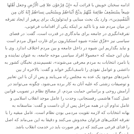
ادامه سخنان خویش با قرائت آیه «إِنّ فِرْعوْن علا فِی الْأرْضِ وجعل أهْلها
شِیعاً یسْتضْعِفُ طائِفهً مِّنْهُمْ یذبِّحُ أبْناءهُمْ ویسْتحْیی نِساءهُمْ إِنّهُ کان مِن
الْمُفْسِدِین»، وارد یک بحث مبنایی و ایدئولوژیک برای پرهیز از ایجاد تفرقه
در میان مردم شد و با تاکید بر اینکه یکی از اقدامات فرعونی،
تفرقه‌انگیزی در جامعه برای ماندگاری در قدرت است، گفت: در فضای
سیاسی نیز «فرِّق تسُد» شیوه استکباریون برای غارت اموال مردم است
و نباید بگذاریم این شیوه در داخل جامعه و بین مردم اختلاف اندازد. وی با
بیان این جمله که «معمولا افراد سیاسی موجه جامعه، به عنوان نماینده و
یا نامزد انتخابات به مردم معرفی می‌شوند»، تقسیم‌بندی نخبگان کشور به
داعشی‌ و عوامل نفوذی را تاسف‌انگیز خواند و گفت: بالاخره از بین
نامزدهای موجود یک عده به مجلس راه می‌یابند و پس از آن با این تعابیر
و توصیفات زشتی که علیه آنان به کار برده می‌شود، چگونه می‌توانند در
آرامش روحی و براساس حمایت مردم، از مصالح نظام در تصویب قوانین
عمل کنند؟ هاشمی رفسنجانی، وحدت را عامل موجد انقلاب اسلامی و
عامل تداوم آن در همه مراحل پس از آن دانست و گفت: متاسفانه به
بهانه انتخابات که لازمه تقویت مردمی بودن نظام است، عامل مبقیه را با
تفرقه افکنی‌های فراوان مخدوش می‌کنند و دقیقا به این می‌ماند که اصل
را فدای فرعی می‌کنند که در هر صورت باید در خدمت انقلاب باشد.