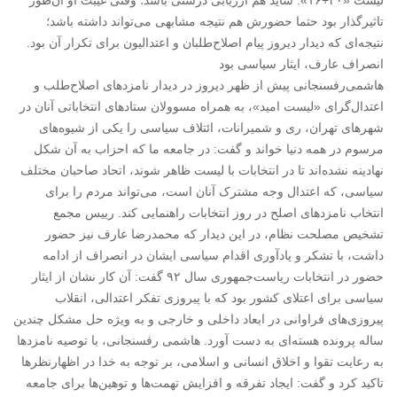
لیست «۳۰+۱۶». شاید هم ارزیابی درستی باشد؛ وقتی غیبت او آن‌طور
تاثیرگذار بود حتما حضورش هم نتیجه مشابهی می‌تواند داشته باشد؛
نتیجه‌ای که دیدار دیروز پیام اصلاح‌طلبان و اعتدالیون برای تکرار آن بود.
انصراف عارف، ایثار سیاسی بود
هاشمی‌رفسنجانی پیش از ظهر دیروز در دیدار نامزدهای اصلاح‌طلب و
اعتدال‌گرای «لیست امید»، به همراه مسوولان ستادهای انتخاباتی آنان در
شهرهای تهران، ری و شمیرانات، ائتلاف سیاسی را یکی از شیوه‌های
مرسوم در همه دنیا خواند و گفت: در جامعه ما که احزاب به آن شکل
نهادینه نشده‌اند تا در انتخابات با لیست ظاهر شوند، اتحاد صاحبان مختلف
سیاسی، که اعتدال وجه مشترک آنان است، می‌تواند مردم را برای
انتخاب نامزدهای اصلح در روز انتخابات راهنمایی کند. رییس مجمع
تشخیص مصلحت نظام، در این دیدار که محمدرضا عارف نیز حضور
داشت، با تشکر و یادآوری اقدام سیاسی ایشان در انصراف از ادامه
حضور در انتخابات ریاست‌جمهوری سال ۹۲ گفت: آن کار نشان از ایثار
سیاسی برای اعتلای کشور بود که با پیروزی تفکر اعتدالی، انقلاب
پیروزی‌های فراوانی در ابعاد داخلی و خارجی و به ویژه حل مشکل چندین
ساله پرونده هسته‌ای به دست آورد. هاشمی رفسنجانی، با توصیه نامزدها
به رعایت تقوا و اخلاق انسانی و اسلامی، بر توجه به خدا در اظهارنظرها
تاکید کرد و گفت: ایجاد تفرقه و افزایش تهمت‌ها و توهین‌ها برای جامعه