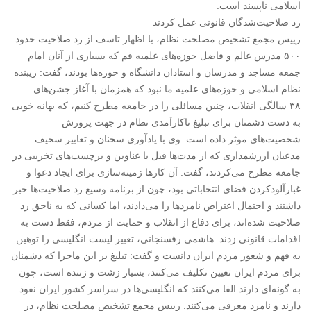
اسلامی ناپسند است.
رد صلاحیت‌شدگان قانونی عمل کردند
رییس مجمع تشخیص مصلحت نظام، با اظهار تاسف از رد صلاحیت حدود
۵۰۰ مدرس عالم و فاضل حوزه‌های علمیه قم که بسیاری از آنان امام
جمعه مساجد و مدرسان و استادان دانشگاه و حوزه‌ها بودند، گفت: زیبنده
نظام اسلامی و حوزه‌های علمیه ما نبود که همزمان با آغاز جشن‌های
۳۸ سالگی انقلاب، چنین مسائلی را در جامعه مطرح کنیم، که بهانه خوبی
به دست دشمنان برای تبلیغ ناکارآمدی نظام در جهت پرورش
شخصیت‌های موثر داده است. وی با یادآوری سخنان و تعابیر سخیف
مدعیان ارزشمداری که از مدت‌ها قبل با عناوین و برچسب‌های تخریبی در
جامعه مطرح می‌کردند، گفت: آن کارها زمینه‌سازی برای ایجاد دعوا و
غبارآلودکردن فضای انتخاباتی بود، چون از برنامه وسیع رد صلاحیت‌ها خبر
داشتند و احتمال اعتراض نامزدها را می‌دادند، اما کسانی که به ناحق رد
صلاحیت شده‌اند، برای دفاع از انقلاب و حمایت از مردم، فقط دست به
اقدامات قانونی زدند. هاشمی رفسنجانی، تعبیر لیست انگلیسی را توهین
به فهم و شعور مردم ایران دانست و گفت: تبلیغ بر این ماجرا که دشمنان
برای مردم ایران تعیین تکلیف می‌کنند، بسیار زشت و زننده است، چون
به گونه‌ای دارند القا می‌کنند که انگلیسی‌ها در سراسر کشور ایران نفوذ
دارند و نامزد معرفی می‌کنند. رییس مجمع تشخیص مصلحت نظام، در