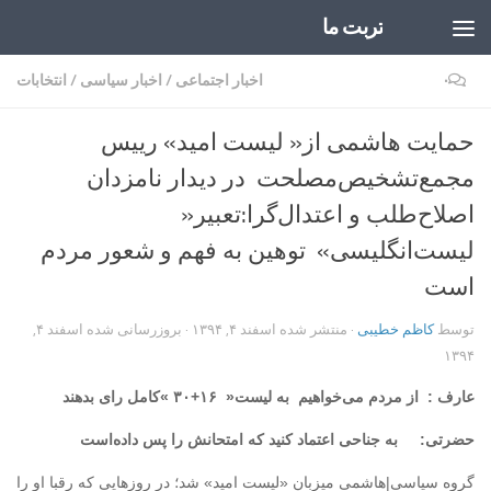
تربت ما
Skip to content
۰
اخبار اجتماعی
/
اخبار سیاسی
/
انتخابات
حمایت هاشمی از« لیست ‌امید» رییس
مجمع‌تشخیص‌مصلحت در دیدار نامزدان
اصلاح‌طلب و اعتدال‌گرا:تعبیر«
لیست‌انگلیسی» توهین به فهم و شعور مردم
است
توسط
کاظم خطیبی
· منتشر شده
اسفند ۴, ۱۳۹۴
· بروزرسانی شده
اسفند ۴,
۱۳۹۴
عارف : از مردم می‌خواهیم به لیست« ۱۶+۳۰ »کامل رای بدهند
حضرتی: به جناحی اعتماد کنید که امتحانش را پس داده‌است
گروه سیاسی|هاشمی میزبان «لیست امید» شد؛ در روزهایی که رقبا او را