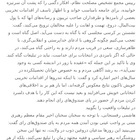
رییس مجمع تشخیص مصلحت نظام، افکار دگمی را که پشت آن سرنیزه
خوابیده، برای جامعه نامناسب خواند و با اظهار تاسف از اقدامات تخریبی
بعضی از نامزدها و طرفداران صاحب تریبون و رسانه‌های آنها که با پول
بیت‌المال، دروغ، تهمت و اهانت را علیه مخالفان ترویج می‌کنند، گفت:
نشستن بر کرسی مجلسی که با گناه به دست می‌آید، اصل گناه است و
تعجب می‌کنیم چگونه گروهی با ادعای خداپرستی و انقلابی‌گری، با
ظاهرسازی، سعی در فریب مردم دارند و به راحتی گناه می‌کنند، در
حالی که اگر نامزدی در انتخابات برای خداست، نباید در تبلیغات گناه کنند.
وی با تاکید بر این جمله که «عقیده با زور در اندیشه کسی به وجود
نمی‌آید»، به رشد آگاهی مردم و به خصوص جوانان تحصیلکرده در
سال‌های اخیر اشاره کرد و گفت: با اینکه تندروها از اقدامات تخریبی
خویش تاکنون نتایج معکوس گرفته‌اند، اما باز هم بر بد اخلاقی‌های
انتخاباتی خویش می‌افزایند و بعید نیست که این کار را با هدف دلسرد
کردن مردم از حضور در پای صندوق‌های رای انجام دهند.
در تبلیغات واقعیت را بگویید
هاشمی رفسنجانی، با توجه به سخنان سخنان اخیر مقام معظم رهبری
مبنی بر واجب عینی بودن آمدن همه مردم به پای صندوق‌های رای گفت:
می‌بینید این روزها مدعیان دروغین ذوب در ولایت، نه تنها این سخن
روشنگرانه رهبر سیاسی و فقیه مجتهد زمان را تبلیغ نمی‌کنند، بلکه از هر