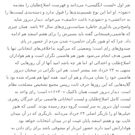
نفر اول «لیست انگلیسی» می‌دانند و فهرست اصلاح‌طلبان را مقدمه
«نفوذ». او اما این نوع تقسیم‌بندی‌ها را قبول ندارد و دسته‌بندی لیست‌ها را
به «داعشی» و «نفوذی» باعث «تاسف» می‌خواند. دیدار دیروز شاید
واضح‌ترین یادآوری خاطره سیاست‌ورزی‌های سال ۹۲ باشد. همان چیزی
که هاشمی‌رفسنجانی گفته باید مسیرش را برای هفتم اسفند هم ادامه
داد، چرا که او هنوز نگران «دلسرد» شدن مردم از حضور در پای
صندوق‌های رای است؛ وضعیتی که می‌گوید بداخلاقی‌های انتخاباتی تنها با
همین هدف انجام می‌شود. هنوز هم هاشمی نگران است و هم هواداران
اصلاح‌طلب و اعتدالی او. اما هر چه باشد امید آنها از آن روزهایی که
منتهی به ۲۴ خرداد شد بیشتر است. هم این نگرانی در سخنان دیروز
هاشمی خود را نشان می‌داد و هم آن امید. همه اینها هم همراه شده بود با
گلایه‌هایی که این روزها حرف ثابت رییس مجمع تشخیص مصلحت نظام
است. دیدار دیروز عینیت همان تاکتیک «۳۰+۱۶» است؛ رای واحد به
لیست کامل اصلاح‌طلبان و لیست انتخاباتی هاشمی برای خبرگان رهبری.
لیست اول دیروز به سر لیست گروه دوم رسیده بودند. کسی که هنوز
خیلی‌ها او را بازیگر اصلی ۲۴ خرداد می‌دانند. بازیگری که در آن میدان
غایب بود و هفتم اسفند پایان غیبت او در میدان انتخابات خواهد بود.
هوادارانش امید دارند حضور این‌بار او مشوقی باشد برای رای دادن به