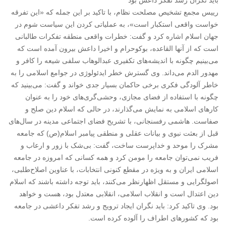
باید نگران رشد تفکر داعش بود
رییس مجمع تشخیص مصلحت نظام، با تاکید بر این جمله که «این تفرقه
خواست واقعی استکبار است»، به عملیاتی کردن این سیاست شوم در
جهان اسلام اشاره کرد و گفت: خطرات واقعی منطقه تفکرات طالبانی
است که از آنها القاعده، بوکوحرام و اخیرا داعش بیرون آمده است که
می‌بینیم چگونه با اندیشه‌های تکفیری عبدالوهاب سلفی شیعه را کافر و
مهدور الدم می‌داند. وی گسترش خطر ایدئولوژی در جوامع اسلامی را به
خاطر آلودگی فکری برخی حاکمان بسیار جدی خواند و گفت: می‌بینید که
چگونه با استفاده از فضای مجازی، وحشی‌گری‌های خود را به عنوان
کارهای اسلامی به نمایش می‌گذارند، در حالی که اسلام دین صلح و
صفاست. هاشمی رفسنجانی، با تشریح فضای اجتماعی مدینه در سال‌های
قبل از بعثت نبوی و بیانات عقلی و منطقی پیامبر اسلام(ص) که جامعه
مشرک را موحد و خداپرست ساخت، گفت: بی‌شک با زور و ارعاب و
فریب نمی‌توان جامعه را مومن کرد و همه کسانی که امروزه در جامعه
اسلامی ایران و به ویژه در مقطع کنونی انتخابات، با عناوین اصلاح‌طلبی،
اصولگرایی و مستقل اظهارنظر می‌کنند، باید توجه داشته باشند که اسلام
دین اعتدال است و انقلاب اسلامی، انقلابی معتدل بود، هست و خواهد
بود. وی تاکید کرد: باید نگران ایجاد ترویج و رشد تفکر داعشی در جامعه
بود که کشورهای اطراف را آلوده کرده است.