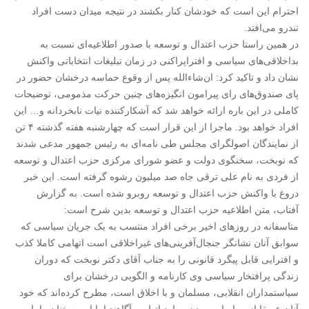
احترام این است که خودشان کنار بکشند در نتیجه میدان دست افراد
تندرو می‌افتد.
در همین راستا حزب اعتدال و توسعه با صدور اطلاعیه‌ای نسبت به
بداخلاقی‌های سیاسی و افترا‌پراکنی در زمان تبلیغات انتخاباتی واکنش
نشان داد و تاکید کرد: ان‌شاءالله پس از وقوع حماسه درخشان حضور در
پای صندوق‌های رای پیرامون انگیزه‌های چنین حرکت مذمومی، توضیحات
کاملی در این باره ارائه خواهد شد که آشکارکننده نیات نابخردانه و… این
افراد خواهد بود. ماجرا از این قرار است که چهارشنبه هفته گذشته ۴ تن
از نمایندگان اصولگرای مجلس طی نامه‌ای به رئیس جمهور مدعی شدند
که نوبخت، سخنگوی دولت و عضو شورای مرکزی حزب اعتدال و توسعه
از فردی به نام علی ترقی جاه صد میلیون رشوه گرفته است. این خبر
دروغ با واکنش حزب اعتدال و توسعه روبرو شده است. به گزارش
آفتاب، متن اطلاعیه حزب اعتدال و توسعه بدین شرح است:
متاسفانه در روزهای اخیر برخی افراد منتسب به یک جریان سیاسی که
سوابق آنان نشانگر جنجال‌آفرینی‌های غیراخلاقی است اتهامی کاملا کذب
و افترایی قابل پیگرد قانونی را به جناب آقای دکتر نوبخت که دوران
زندگی پرافتخار سیاسی وی کارنامه و الگویی درخشان برای
سیاستمداران انقلابی، مسلمان و با اخلاق است، مطرح کرده‌اند که خود