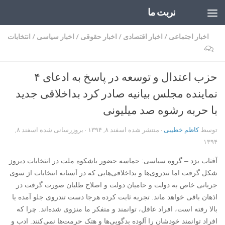
تربت ما
Skip to content
اخبار اجتماعی
/
اخبار اقتصادی
/
اخبار حقوقی
/
اخبار سیاسی
/
انتخابات
۰
حزب اعتدال و توسعه در پاسخ به ادعای ۴
نماینده مجلس بیانیه صادر کرد بداخلاقی‌ جدید
با حربه رشوه صد میلیونی
توسط
کاظم خطیبی
· منتشر شده
اسفند ۸, ۱۳۹۴
· بروزرسانی شده
اسفند ۸,
۱۳۹۴
آفتاب یزد – گروه سیاسی: حماسه حضور باشکوه ملت در انتخابات دیروز
شکل گرفت اما تندروی‌ها و بداخلاقی‌هایی که در آستانه انتخابات از سوی
جریانی خاص به دولت و حامیان دولت و اصلاح طلبان صورت گرفت در
اذهان باقی خواهد ماند. تجربه ثابت کرده هرجا دست تندروی جلو آمده یا
بالا رفته است، افراد عاقل، توانمند و متفکر ما منزوی شده‌اند. چرا که
افراد توانمند خودشان را آلوده بدگویی‌ها و هتک حرمت‌ها نمی‌کنند. ادب و