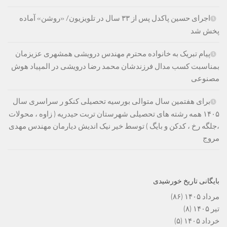
اجرای حسین پاکدل پس از ۳۳ سال در تلویزیون/ «روشن» آماده
پخش شد
پیام تبریک به خانواده محترم مهندس درویشی همشهری عزیزمان
بمناسبت کسب مدال فرزندشان محمد رضا درویشی در المپیاد هوش
مصنوعی
برای هفتمین سال متوالی بورسیه تحصیلی کنکو ر سراسری سال
۱۴۰۵ همه رشته های تحصیلی شهرستان تربت حیدریه ( زاوه ، محولات
،جلگه رخ ، کدکن و بایگ ) توسط خیر نیک اندیش دیارمان مهندس مهدی
مروج
بایگانی تاریخ خورشیدی
مرداد ۱۴۰۵
(۸۶)
تیر ۱۴۰۵
(۸)
خرداد ۱۴۰۵
(۵)