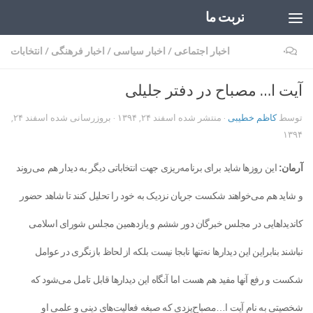
تربت ما
Skip to content
۰
اخبار اجتماعی
/
اخبار سیاسی
/
اخبار فرهنگی
/
انتخابات
آیت ا… مصباح در دفتر جلیلی
توسط
کاظم خطیبی
· منتشر شده
اسفند ۲۴, ۱۳۹۴
· بروزرسانی شده
اسفند ۲۴,
۱۳۹۴
آرمان:
این روزها شاید برای برنامه‌ریزی جهت انتخاباتی دیگر به دیدار هم می‌روند
و شاید هم می‌خواهند شکست جریان نزدیک به خود را تحلیل کنند تا شاهد حضور
کاندیداهایی در مجلس خبرگان دور ششم و یازدهمین مجلس شورای اسلامی
نباشند بنابراین این دیدارها نه‌تنها نابجا نیست بلکه از لحاظ بازنگری در عوامل
شکست و رفع آنها مفید هم هست اما آنگاه این دیدارها قابل تامل می‌شود که
شخصیتی به نام آیت ا…مصباح‌یزدی که صبغه فعالیت‌های دینی و علمی او