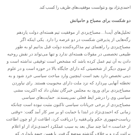
احمدی‌نژاد بود و نتوانست موفقیت‌های ظریف را کسب کند.
دو شکست برای مصباح و حامیانش
تحلیل‌های آیت‌ا…مصباح‌یزدی از موفقیت تیم هسته‌ای دولت یازدهم
رگه‌هایی از پذیرفتن شکست در دو عرصه را دارد. یکی اینکه اگر
مصباح‌یزدی را راهنمای تیم مذاکره‌کننده دولت قبل بدانیم او به طور
طبیعی تخصصی در مقولات هسته‌ای ندارد و تنها می‌تواند در نقش روحیه
دادن به آن تیم عمل کرده باشد که مشخص است توفیقی نداشته است و
از سوی دیگر از شخصیتی که دارای جایگاه بالا در حوزه است و در علوم
دینی تخصص دارد بعید است اینچنین وارد مباحث سیاسی خرد شود و به
تخطئه آنهایی بپردازد که نزد ملت دارای محبوبیت هستند. رای نیاوردن
مصباح‌یزدی برای ورود به مجلس خبرگان نشان داد که اکثریت مشی
سیاسی وی را درشر ایط فعلی نمی‌پسندند. حمایت‌های سیاسی
مصباح‌یزدی از برخی جریانات سیاسی تاکنون مثبت نبوده است چنانکه
زمانی که احمدی‌نژاد در ابتدا با حمایت او بر سر کار آمد گفت: «وقتی
ریاست‌جمهوری حکم ولی‌فقیه را دریافت کرد، اطاعت از او چون اطاعت
از خداست.» اما چند سال بعد به سبب عملکرد احمدی‌نژاد از او اعلام
برائت کرد و برخلاف گذشته موضع گرفت. یا همین جبهه پایداری که