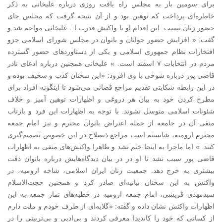
برای سومین بار به مجلس راه یافت روزی درباره علیخانی به ذکر
خاطره‌ای پرداخت که توهین بود و از آن نتیجه گرفت که مجلس جای
حضور زنان نیست. این اقدام او با واکنش قدرت ا…علیخانی مواجه شد و
گفت: « افزایش حضور جوانان و بانوان در مجلس شورای اسلامی جزو
افتخارات نظام جمهوری اسلامی و یکی از دستاوردهای حضور گسترده
مردم در انتخابات ۷ اسفند است. » علیخانی همچنین درباره ادعای نادر
قاضی پور درباره شوخی با وی افزود: «این سخنان کذب و سخیف بوده و
در این رابطه شکایتی تقدیم مراجع قضائی می‌شود تا اینگونه افراد برای
مطرح کردن خود به بیان هر دروغی و اظهارات توهین آمیز و خلاف
شئونات اسلامی متوسل نشوند. با توجه به اظهارات این فرد و بازتاب
منفی آن در جامعه از جمله اعتراض بانوان محترم و نیز امام جمعه
محترم ارومیه، شایسته است مراجع ذیصلاح در این خصوص تصمیم‌گیری
کنند. » اما ماجرا به اینجا ختم نشد و ظاهرا واکنش‌های منفی به اظهارات
قاضی پور سبب نشد تا او در در بیان دیدگاه‌هایش درباره بانوان دقت
بیشتری به خرج دهد. جمعیت زنان ایران اسلامی، شاخه‌ ارومیه، د‌ر
واکنش به این سخنان بیانیه‌ای صاد‌ر کرد‌ و همچنین حجت‌الاسلام
سید‌مهد‌ی قریشی، امام ‌جمعه‌ ارومیه د‌ر خطبه‌های نماز جمعه به این
اظهارات واکنش نشان د‌اد‌ه و گفته: «گلایه‌ای از طرف خود‌م و ملت د‌ارم
از کسانی که خود‌ را کاند‌ید‌ا معرفی کرد‌ند‌ و بی‌اد‌بی و بی‌تربیتی را د‌ر