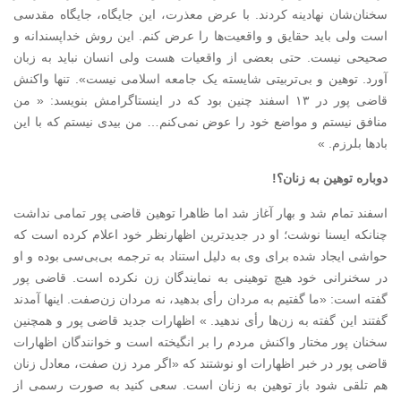
سخنان‌شان نهاد‌ینه کرد‌ند‌. با عرض معذرت، این جایگاه، جایگاه مقد‌سی
است ولی باید‌ حقایق و واقعیت‌ها را عرض کنم. این روش خد‌اپسند‌انه و
صحیحی نیست. حتی بعضی از واقعیات هست ولی انسان نباید‌ به زبان
آورد‌. توهین و بی‌تربیتی شایسته یک جامعه‌ اسلامی نیست». تنها واکنش
قاضی پور در ۱۳ اسفند چنین بود که در اینستاگرامش بنویسد: « من
منافق نیستم و مواضع خود را عوض نمی‌کنم… من بیدی نیستم که با این
بادها بلرزم. »
دوباره توهین به زنان؟!
اسفند تمام شد و بهار آغاز شد اما ظاهرا توهین قاضی پور تمامی نداشت
چنانکه ایسنا نوشت؛ او در جدیدترین اظهارنظر خود اعلام کرده است که
حواشی ایجاد شده برای وی به دلیل استناد به ترجمه بی‌بی‌سی بوده و او
در سخنرانی خود هیچ توهینی به نمایندگان زن نکرده است. قاضی پور
گفته است: «ما گفتیم به مردان رأی بدهید، نه مردان زن‌صفت. اینها آمدند
گفتند این گفته به زن‌ها رأی ندهید. » اظهارات جدید قاضی پور و همچنین
سخنان پور مختار واکنش مردم را بر انگیخته است و خوانندگان اظهارات
قاضی پور در خبر اظهارات او نوشتند که «اگر مرد زن صفت، معادل زنان
هم تلقی شود باز توهین به زنان است. سعی کنید به صورت رسمی از