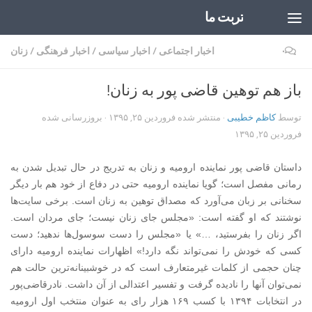
تربت ما
Skip to content
۰
اخبار اجتماعی
/
اخبار سیاسی
/
اخبار فرهنگی
/
زنان
باز هم توهین قاضی پور به زنان!
توسط
کاظم خطیبی
· منتشر شده
فروردین ۲۵, ۱۳۹۵
· بروزرسانی شده
فروردین ۲۵, ۱۳۹۵
داستان قاضی پور نماینده ارومیه و زنان به تدریج در حال تبدیل شدن به
رمانی مفصل است؛ گویا نماینده ارومیه حتی در دفاع از خود هم بار دیگر
سخنانی بر زبان می‌آورد که مصداق توهین به زنان است. برخی سایت‌ها
نوشتند که او گفته است: «مجلس جای زنان نیست؛ جای مردان است.
اگر زنان را بفرستید، …» یا «مجلس را دست سوسول‌ها ندهید؛ دست
کسی که خودش را نمی‌تواند نگه دارد!» اظهارات نماینده ارومیه دارای
چنان حجمی از کلمات غیرمتعارف است که در خوشبینانه‌ترین حالت هم
نمی‌توان آنها را نادیده گرفت و تفسیر اعتدالی از آن داشت. نادرقاضی‌پور
در انتخابات ۱۳۹۴ با کسب ۱۶۹ هزار رای به عنوان منتخب اول ارومیه