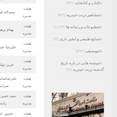
کتاب و کتابخانه
(۸۳۱)
هیئت
صمداله فی
مشاهیر تربت حیدریه
(۵۷۹)
مدیره
هیئت
مطبوعات و رسانه ها
(۶,۷۲۳)
بهنام پرهی
مدیره
منابع طبیعی و ابخیز داری
(۹۲)
هیئت
علیرضا عس
موسیقی
(۵۹۲)
مدیره
هیئت
نوشته هایی در باره تاریخ
عزیز دولت
مدیره
گذشته تربت حیدریه
(۳۸)
هیئت
علیرضاصاب
مدیره
سرابی
هیئت
سید حسن ا
مدیره
زاده
هیئت
حسین ح