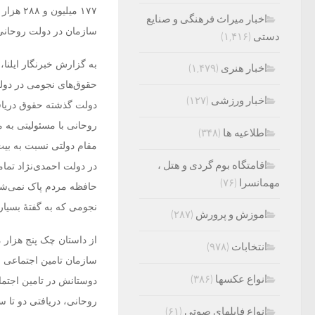
اخبار میراث فرهنگی و صنایع
سازمان در دولت روحانی,۶۲ میلیون و ۱۶۰ هزار و۵۵۷ هزار ریال 
دستی
(۱,۴۱۶)
به گزارش خبرنگار ایلنا
اخبار هنری
(۱,۴۷۹)
حقوق‌های نجومی در دول
اخبار ورزشی
(۱۲۷)
دولت گذشته حقوق دریافتی
روحانی با مسئولیتی به 
اطلاعیه ها
(۳۴۸)
مقام دولتی نسبت به بیت
اقامتگاه بوم گردی و هتل ،
در دولت احمدی‌نژاد تما
مهمانسرا
(۷۶)
حافظه مردم پاک نمی‌شو
نجومی که به گفتهٔ بسیا
اموزش و پرورش
(۲۸۷)
از داستان چک پنج هزار م
انتخابات
(۹۷۸)
سازمان تامین اجتماعی ب
انواع عکسها
(۳۸۶)
روحانی، دریافتی دو تا س
انواع فایلهای صوتی
(۶۱)