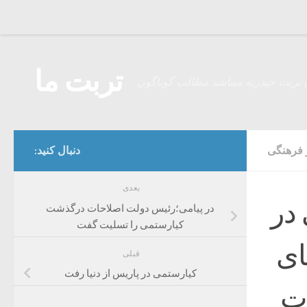
Skip to content
تربت ما
 تربت حیدریه میباشد مطالب گوناگون
 فرهنگی
دنبال کنید:
بعدی
 در
در پیامی؛رئیس دولت اصلاحات درگذشت
کیارستمی را تسلیت گفت
ای
قبلی
کیارستمی در پاریس از دنیا رفت
ت