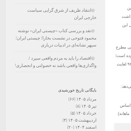
ین
انتقاد ظریف از شرق گرایی سیاست
ق و تفحص داشت
خارجی ایران
 خالص دریافتی سال ۹۴ مدیرعامل این
نقد و بررسی کتاب «چیستی ایران» نوشته
محمود فتوحی در نشست بخارا؛ چیستی ایران؛
سپهر نشانه‌ای در ادبیات درباری
لی مطرح
سال ۹۱به مبلغ ۵۰۰ میلیون ریال بوده است؛
اقتصاد را باید به مردم واقعی سپرد /
در حالی که تسهیلات دریافتی مدیرعامل و اعضای هیئت مدیره این سازمان در دولت روحانی و از سال ۹۲ لغایت
واگذاری‌ها واقعی باشد نه خصولتی و انحصاری!
‌دهد:
بایگانی تاریخ خورشیدی
مرداد ۱۴۰۵
(۶۶)
اتی سال ۹۴ بر اساس
تیر ۱۴۰۵
(۸)
خرداد ۱۴۰۵
(۵)
ماهانه)
اردیبهشت ۱۴۰۵
(۴)
اسفند ۱۴۰۴
(۲۰)