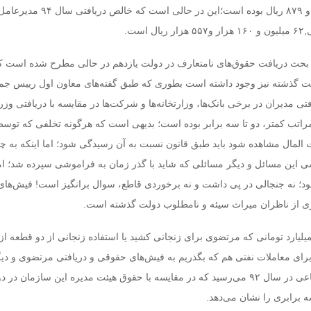
۱۷۷ میلیون و ۲۸۸ هزار و ۸۷۹ ریال بوده است؛این در حالی است که خالص
است.
، بحث دریافت حقوق‌های نامتعارف در دولت یازدهم در حالی مطرح شده است ک
ت گذشته نیز وجود داشته است بطوری که طبق گفته‌های معاون اول رییس جمه
 مدیران در برخی بانک‌ها، وزارتخانه‌ها و شرکت‌ها در مقایسه با دریافتی وز
مراتب کمتر، دو تا سه برابر بوده است؛ بدیهی است که هرگونه تخلفی که توس
 المال مشاهده شود باید طبق قانون نسبت به آن رسیدگی شود؛ اما اینکه به چه
می این مسائل و دیگر مسائلی که شاید با گذر زمان به فراموشی سپرده شد؛ ام
د؛ نه جنجالی در پی داشت و نه برخوردی قاطع، سوال برانگیز است! فیش‌ها
ری از ناظران میراث سیئه و نامطلوب دولت گذشته است.
یلیارد تومانی که مرتضوی برای زنجانی کشید یا استفاده زنجانی از دو قطعه از
رای معاملات نفتی هم که بگذریم به فیش‌های حقوقی و دریافتی مرتضوی و دی
دوستانش در تامین اجتماعی در سال ۹۲ می‌رسید که در مقایسه با حقوق هیئت مدیره این سازمان در
ه برابری را نشان می‌دهد.