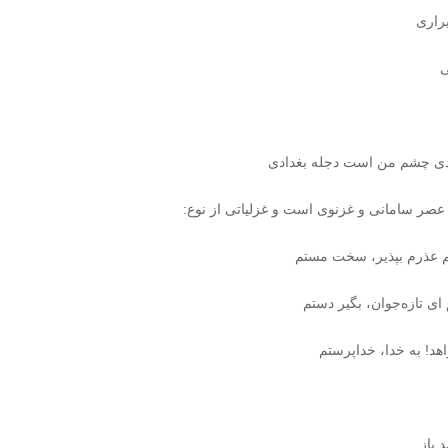
اری‏
‏
دی‏ چشم من است دجله بغدادی‏
 عصر سامانی و غزنوی است و غزلیاتی از نوع:
م‏ عذرم بپذیر، سخت مستم‏
ی تازه‌جوان، بگیر دستم‏
هد! به خدا، خداپرستم‏
 باز