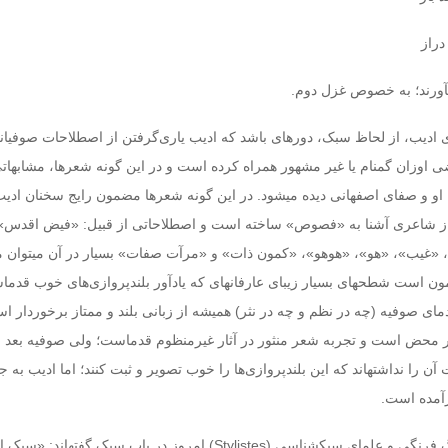
دراز
ی‏آورند؛ به خصوص غزل دوم.
ادیب، از لحاظ سبک، دوره‏ای باشد که ادیب یاری‌گرفتن از اصطلاحات صوفیانه 
وزان گمنام یا غیر مشهور همراه کرده است و در این گونه شعرها، مشابهاتی
او و صفای اصفهانی دیده می‏شود. در این گونه شعرها مضمون رایج سخنان اد
 از شاعری آشنا به «فصوص» ساخته است و اصطلاحاتی از قبیل: «فیض اقدس
، «غیب»، «هو»، «هوهو»، «کمون ذات» و «مرآت صفات» بسیار در آن می‏توان 
ون است شطحهای بسیار زیبای عارفانه‏ای که یادآور بلندپروازی‌های خوب قدما
ای صوفیه (چه در نظم و چه ‏در نثر) همیشه از زبانی بلند و ممتاز برخوردار ا
ر محض است و تجربه شعر منثور در آثار غیرمنظوم قدماست؛ ولی صوفیه بعد ا
ن را نداشته‏اند که این بلندپروازی‌ها را خوب تصویر و ثبت کنند؛ اما ادیب به ج
آمده است.
اگر چنان که ناقدان بزرگ فرنگی و علمای سبک‏شناسی (Stylistes) امروز در باب سبک گفته