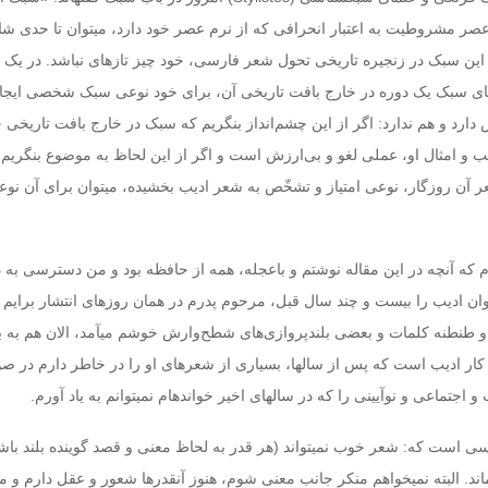
عصر مشروطیت به اعتبار انحرافی که از نرم عصر خود دارد، می‏توان تا حدی شا
این سبک در زنجیره تاریخی تحول شعر فارسی، خود چیز تازه‏ای نباشد. در یک ک
احیای سبک یک دوره در خارج بافت تاریخی آن، برای خود نوعی سبک شخصی ایجاد
ارد و هم ندارد: اگر از این چشم‌انداز بنگریم که سبک در خارج بافت تاریخی خ
یب و امثال او، عملی لغو و بی‌ارزش است و اگر از این لحاظ به موضوع بنگریم 
عر آن روزگار، نوعی امتیاز و تشخّص به شعر ادیب بخشیده، می‏توان برای آن ن
وم که آنچه در این مقاله نوشتم و باعجله، همه از حافظه بود و من دسترسی به د
یوان ادیب را بیست و چند سال قبل، مرحوم پدرم در همان روزهای انتشار برایم 
و طنطنه کلمات و بعضی بلندپروازی‌های شطح‌وارش خوشم می‏آمد، الان هم به 
 کار ادیب است که پس از سالها، بسیاری از شعرهای او را در خاطر دارم در ص
اجتماعی و نوآیینی را که در سالهای اخیر خوانده‏ام نمی‏توانم به یاد آورم.
است که: شعر خوب نمی‏تواند (هر قدر به لحاظ معنی و قصد گوینده بلند باشد
ماند. البته نمی‏خواهم منکر جانب معنی شوم، هنوز آنقدرها شعور و عقل دارم و می