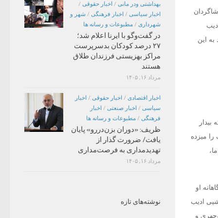
بهداشتی ودر مانی
/
اخبار حقوقی
/
 شاگردان
اخبار سیاسی
/
اخبار فرهنگی
/
شهر و
شهرداری
/
مطبوعات و رسانه ها
دیب
در گفت‌وگو با ایرنا اعلام شد؛
 به این
۲۷ درصد کودکان بدسرپرست
مراکز بهزیستی فرزندان طلاق
هستند
مرداد ۱۶, ۱۴۰۵
اخبار اقتصادی
/
اخبار حقوقی
/
اخبار
سیاسی
/
اخبار صنعتی
/
اخبار
فرهنگی
/
مطبوعات و رسانه ها
 بیدار
ظریف: «دوران بزن‌دررو» پایان
ا می‏زده
یافت/ ضرورت گذار از
تهدیدمداری به فرصت‌مداری
ا،
مرداد ۱۶, ۱۴۰۵
هانه او
شیی ادیب
نوشته‌های تازه
وچهری و