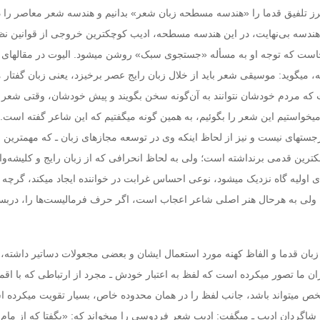
رز تلفیق قدما را «هندسه مسطحه زبان شعر» بدانیم و هندسه شعر معاصر را 
 هندسه بی‌نهایت، در این هندسه مسطحه، ادیب کوچکترین خروجی از قوانین نظ
ن‏جاست که توجه او به مسأله «جستجوی سبک» روشن می‏شود. الیوت در مقاله‏ای 
‏می‏گوید: موسیقی شعر باید از خلال زبان رایج عصر برخیزد، یعنی زبان گفتار 
 که مردم‏ خودشان نتوانند به آن‌گونه سخن بگویند و پیش خودشان، وقتی شعر 
ا می‏خواستیم این ‏شعر را بگوئیم، به همین گونه می‏گفتیم که این شاعر گفته است. 
رجسته‏ای نیست و نیز از لحاظ اینکه وی در توسعه مجازهای زبان ـ که مهمترین 
رین قدمی برنداشته‏ است؛ ولی به لحاظ انحرافی که از زبان رایج و کلیشه‌و
ای اولیه گاه نزدیک می‏شود، نوعی ‏احساس غرابت در خواننده ایجاد می‏کند، گرچه 
. ولی به هرحال هنر اصلی شاعر اعجاب ‏است، اگر حرف فرمالیست‌ها را، درب
بان قدما و الفاظ کهنه مورد استعمال ایشان و بعضی مجعولات دساتیر داشته، 
ان ما تصور می‏کرده است که لفظ به اعتبار خودش ـ مجرد از ارتباطی که با اقم
شخص می‏تواند باشد، جانب لفظ را در همان محدوده خاص، بسیار تقویت می‏کرده 
شاگردان ادیب ـ می‏گفت: ادیب شعر فردوسی را می‏خواند که: «بگفتا که از مام