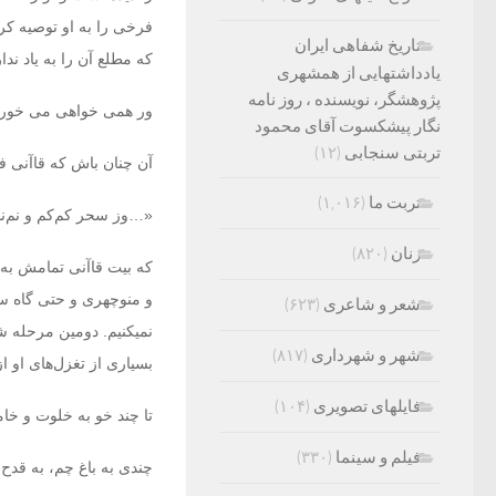
فرخی را به او توصیه کرد
تاریخ شفاهی ایران
که‏ مطلع آن را به یاد ندار
یادداشتهایی از همشهری
پژوهشگر، نویسنده ، روز نامه
ور همی خواهی می‏ خورد 
نگار پیشکسوت آقای محمود
تربتی سنجابی
(۱۲)
آن چنان باش که قاآنی فر
تربت ما
(۱,۰۱۶)
«…وز سحر کم‌کم و نم‌نم
زنان
(۸۲۰)
که بیت قاآنی تمامش به 
و منوچهری و حتی گاه سع
شعر و شاعری
(۶۲۳)
‏نمی‏کنیم. دومین مرحله
شهر و شهرداری
(۸۱۷)
بسیاری از تغزل‌های او از
فایلهای تصویری
(۱۰۴)
تا چند خو به خلوت و خا
فیلم و سینما
(۳۳۰)
چندی به باغ چم، به قدح