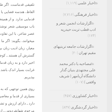
اخبار علمی
(۱,۱۱۹)
تلفیقی ‏قدماست. اگر ط
الفاظ، هندسه ‏فضایی یا
اخبار فرهنگی
(۷,۷۱۶)
قدمایی ندارد. و از همی
گزارشات انجمن شعر و
باب موسیقی شعر نوشته، 
ادب قطب تربت حیدریه
عصر شاعر، با این تفاوت
(۱۷۴)
می‏خوانند، بگویند: اگر م
گزارشات جامعه تربتیهای
معیار، زبان ادیب زبان ب
مقیم تهران
(۲۰)
گسترش آن هستند ـ کوچکت
اخیر دارد و به زبان قدم
مصاحبه با دکتر محمد
علی مجتهدی بنیان گذار
غرابت بسیار اندک باشد
دانشگاه آریامهر ( شریف
بپذیریم.
واقفی )
(۱۰۷)
روی همین توجهی که به ز
اخبار کشاورزی
(۴۵۷)
بسیاری‏ از قدما و معاصر
دارد ـ دارای ‏ارزش و ت
اخبار گردشگری
(۸۳۷)
مرحوم شهاب‏فردوس ـ از 