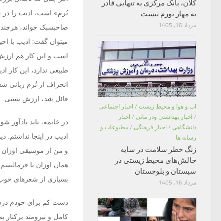
کلان، بانک مرکزی به تنهایی قادر
نُرم» است، ادیب را در 
به مهار تورم نیست
مرداد 16, 1405
صاحب‏سبک خواند، هرچند 
می‏توان‏ گفت: ادیب با 
است و این کار هم ارزش د
طبیعی ندارد، این کار اد
انحراف‏ از نُرم زبانی ش
قائل شد، ارزش نسبی.
اب و هوا و محیط زیست
/
اخبار اجتماعی
/
اخبار بهداشتی ودر مانی
/
اخبار
در خاتمه، باید یادآور ش
دانشگاهی
/
اخبار فرهنگی
/
مطبوعات و
ادیب در اینجا نداشتم. د
رسانه ها
زنگ خطر سلامت در سایه
و من‏ از موسیقی اوزان 
چالش‌های محیط زیستی در
همان اوزان یا فرمالیسم
سیستان و بلوچستان
بسیاری از شعرهای ‏خوب و 
مرداد 16, 1405
دست کم برای خودم درسی 
‏کامل و نیرومند برکنار ب