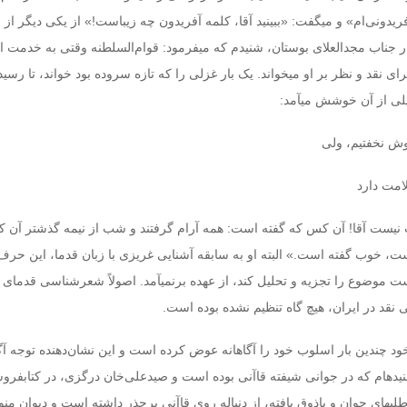
فریدونی‌ام» و می‏گفت: «ببینید آقا، کلمه آفریدون چه زیباست!» از یکی دیگر از
ار جناب مجدالعلای بوستان، شنیدم که می‏فرمود: قوام‌السلطنه وقتی به خدمت ا
ای نقد و نظر بر او می‏خواند. یک‌ بار غزلی را که تازه سروده بود خواند، تا رسید
لی از آن خوشش می‏آمد:
 نخفتیم، ولی‏
امت دارد
یست آقا! آن‌ کس که گفته است: همه آرام گرفتند و شب از نیمه گذشتر آن که
‏، خوب گفته است.» البته او به سابقه آشنایی غریزی با زبان قدما، این حرف ر
‏ موضوع را تجزیه و تحلیل کند، از عهده برنمی‏آمد. اصولاً شعرشناسی قدمای م
نقد در ایران، هیچ گاه تنظیم نشده بوده است.
د چندین بار اسلوب خود را آگاهانه عوض کرده است و این نشان‌دهنده توجه آگا
ه‏ام که در جوانی شیفته قاآنی بوده است و صیدعلی‌خان درگزی، در کتابفرو
 طلبه‏ای جوان و باذوق یافته، از دنباله روی قاآنی برحذر داشته است و دیوان من