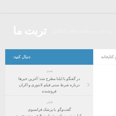
Skip to content
تربت ما
 تربت حیدریه میباشد مطالب گوناگون
کتابخانه
دنبال کنید:
بعدی
در گفتگو با ایلنا مطرح شد؛ آخرین خبرها
درباره شرط سنی فیلم لانتوری و اکران
فروشنده
قبلی
گفت‌و‌گو با پزشک فرانسوی
کیارستمی:پیام بیش از ۴۰۰ هنرمند و چهره