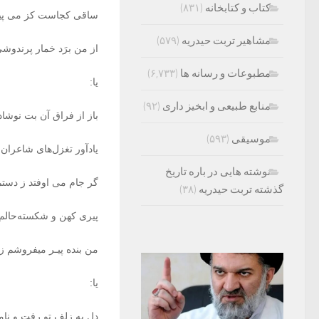
کتاب و کتابخانه
(۸۳۱)
ساقی کجاست کز می ‏پیر
مشاهیر تربت حیدریه
(۵۷۹)
از من برَد خمار پرندوشی
مطبوعات و رسانه ها
(۶,۷۳۳)
یا:
منابع طبیعی و ابخیز داری
(۹۲)
باز از فراق آن بت نوشا
موسیقی
(۵۹۳)
یادآور تغزل‌های شاعران
نوشته هایی در باره تاریخ
گر جام می ‏اوفتد ز دست
گذشته تربت حیدریه
(۳۸)
پیری کهن و شکسته‌حالم ا
من بنده پیـر میفروشم‏ زا
یا:
دل به زلف تو رفت و نامد