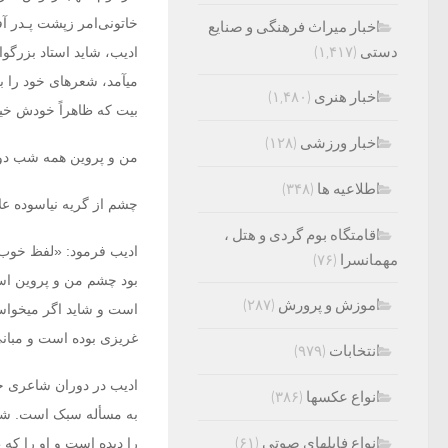
خاتونی‌ام‏ر زپشت پـدر آ
اخبار میراث فرهنگی و صنایع
دستی
(۱,۴۱۷)
ادیب، شاید استاد بزرگو
می‏آمد، شعرهای خود را بر
اخبار هنری
(۱,۴۸۰)
بیت که ظاهراً خودش خی
اخبار ورزشی
(۱۲۸)
من و پروین همه شب دوش
اطلاعیه ها
(۳۴۸)
چشم از گریه نیاسوده عل
اقامتگاه بوم گردی و هتل ،
ادیب فرمود: «لفظ خوب ن
مهمانسرا
(۷۶)
بود چشم من و پروین است
اموزش و پرورش
(۲۸۷)
است و شاید اگر می‏خواست
غریزی بوده است و مبانی 
انتخابات
(۹۷۹)
ادیب در دوران شاعری خو
انواع عکسها
(۳۸۶)
به مسأله سبک است. شنید
انواع فایلهای صوتی
(۶۱)
‏را دیده است و او را که