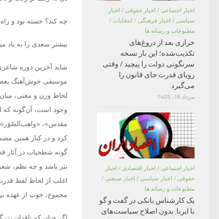
اخبار اجتماعی
/
اخبار حقوقی
/
اخبار
چه کند؟ خسته بود و راه 
سیاسی
/
اخبار فرهنگی
/
انتخابات
/
مطبوعات و رسانه ها
خرازی بعد از دروغ‌های
بیشتر سعدی را به یاد م
تکذیب‌شده؛ این بار نسخه
سرنگونی دولت را پیچید / وقتی
شاید آخرین دوره شاعری 
رویای قدرت جای قانون را
موسیقی خوش‌آهنگ بعضی ا
می‌گیرد
لحاظ وزن و معنی، میان 
مرداد 16, 1405
وجود است، آن‌گونه که
مقدس»، «واهب‌الصّوَر»
کرد و در کنار همین مضم
گونه شطحیات در آثار قدم
نثر باشد و چه نظم، شع
اخبار اجتماعی
/
اخبار اقتصادی
/
اخبار
حقوقی
/
اخبار سیاسی
/
اخبار صنعتی
/
اغلب از لحاظ لفظ قدرت آ
مطبوعات و رسانه ها
مجموع، خوب از عهده بر
یک کارشناس بانکی در گفت و گو
با ایرنا: بدون اصلاح سیاست‌های