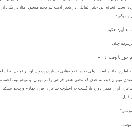
ه است. نشانه این چنین تمایلی در شعر ادیب نیز دیده می‏شود؛ مثلا در یکی از
م می‏گوید:
به آیین حکیم‏
موده چنان‏
 خور تا وقت اذان»
خاطرم نمانده است، ولی بعدها نمونه‌هایی بسیار در دیوان او، از تمایل به اس
دی می‏توان دید، به حدی که وقتی شعر فرخی را در دیوان او می‏خوانیم، احسا
 شاعری او را همین دوره بازگشت به اسلوب شاعران قرن چهارم و پنجم تشکیل م
 قبیل:
موشی؟‏
 نوشی‏