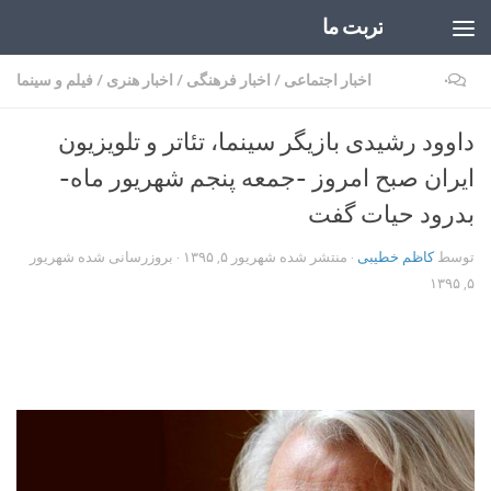
تربت ما
Skip to content
۰
اخبار اجتماعی
/
اخبار فرهنگی
/
اخبار هنری
/
فیلم و سینما
داوود رشیدی بازیگر سینما، تئاتر و تلویزیون
ایران صبح امروز -جمعه پنجم شهریور ماه-
بدرود حیات گفت
توسط
کاظم خطیبی
· منتشر شده
شهریور ۵, ۱۳۹۵
· بروزرسانی شده
شهریور
۵, ۱۳۹۵