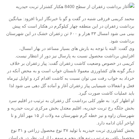
محمد کریمی فرزقی شنبه در گفت و گو با خبرنگار ایرنا افزود: میانگین
برداشت زعفران در این منطقه چهار کیلوگرم در هکتار است که پیش
بینی می شود امسال ۳۳ هزار و ۶۰۰ تن زعفران خشک در این شهرستان
برداشت شود.
وی گفت: البته با توجه به بارش های بسیار مساعد در بهار امسال،
افزایش برداشت محصول نسبت به پارسال نیز دور از انتظار نیست.
کریمی در خصوص وضعیت کاشت زعفران گفت: پیاز زعفران بر خلاف
دیگر گونه های کشاورزی معمولا تابستان خواب است و به محض آنکه در
خرداد به خواب رفت می توان نسبت به کاشت اقدام کرد و اوایل تیرماه
فعل و انفعالات شیمیایی پیاز زعفران آغاز و آماده گل دهی می شود لذا
باید عملیات کاشت صورت گیرد.
او اظهار کرد: به طور کلی برداشت گل زعفران به ترتیب در اقلیم سرد
بخش جلگه رخ تربت حیدریه، اقلیم معتدل بخش مرکزی تربت حیدریه و
شهرستان زاوه و نیز خطه گرم شهرستان مه ولات از ۱۵ مهر آغاز و تا
اواخر آبان ادامه دارد.
بخش کشاورزی تربت حیدریه با تولید ۳۷ نوع محصول زراعی و ۳۱ نوع
محصول باغی به ترتیب رتبه های پنجم و سوم را از این نظر در خراسان