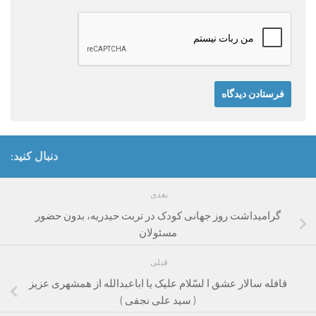
دنبال کنید:
بعدی
گرامیداشت روز جهانی کودک در تربت حیدریه، بدون حضور
مسئولان
قبلی
قافله‌ سالار عشق ا لسّلام علیک یا اباعبدالله از همشهری عزیز
( سید علی نجفی )