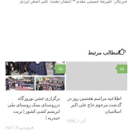
خبرنگار: علیرضا حسینی مقدم ** انتشار دهنده: علی اصغر ایزدی
مطالب مرتبط
۰
۰
اطلاعیه مراسم هفتمین روز در
برگزاری جشن نوروزگاه
گذشت مرحوم حاج علی اکبر
درروستای بسک روستای ملی
اسلامیان
ابریشم کشی کشور ( تربت
حیدریه )
آذر 1, 1396
فروردین 5, 1401