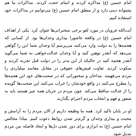
امام حسین (ع) مذاکره کردند و اتمام حجت کردند. مذاکرات ما هم
پشتوانه دینی دارد و از منطق امام حسین (ع) می‌توانیم در مذاکرات خود
استفاده کنیم.
آیت‌الله غرویان در مورد لغو برخی سخنرانی‌ها عنوان کرد: یکی از اهداف
امام حسین (ع) در واقعه عاشورا بیداری وجدان‌ها بود. از کسانی که
هجمه‌ها را به دولت وارد می‌کنند می‌پرسم آیا وجدان شما این را گواهی
می‌دهد که آنقدر توهین کنید و آیا وجدان عدالت‌خواهی به شما می‌گوید
آنقدر هجمه کنید در حالیکه از این بد‌تر را در دولت قبل تجربه کردید و
سکوت کردید. تفاوت فیش‌های حقوقی در مقابل مفاسد میلیاردی را
مردم می‌فهمند. مداحان و سخنورانی که در صحبت‌های خود این هجمه‌ها
را مطرح می‌کنند در واقع خودشان را خراب می‌کنند این صحبت‌ها گوینده
را از عدالت ساقط می‌کند. چون مردم در جریان همه چیز هستند باید به
شعور و فهم و انتخاب مردم احترام بگذارند.
او در پایان تاکید کرد: همه ما وظیفه داریم از الان مردم را به آرامش و
محبت و بیداری وجدان و گرم‌تر شدن روابط دعوت کنیم. مبادا مجالس
امام حسین (ع) به ابزاری برای دور شدن دل‌ها و ایجاد فاصله بین مردم
تبدیل شود.