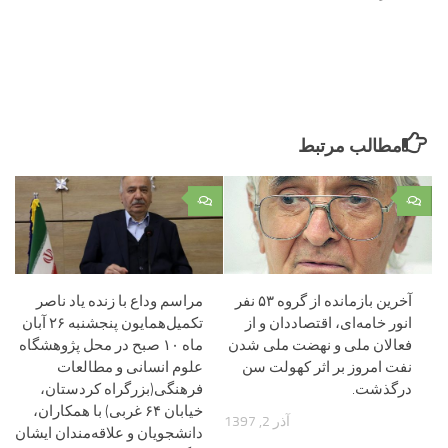
مطالب مرتبط
۰
۰
آخرین بازمانده از گروه ۵۳ نفر
مراسم وداع با زنده یاد ناصر
انور خامه‌ای، اقتصاددان و از
تکمیل‌همایون پنجشنبه ۲۶ آبان
فعالان ملی و نهضت ملی‌ شدن
ماه ۱۰ صبح در محل پژوهشگاه
نفت امروز بر اثر کهولت سن
علوم انسانی و مطالعات
درگذشت.
فرهنگی(بزرگراه کردستان،
خیابان ۶۴ غربی) با همکاران،
آذر 2, 1397
دانشجویان و علاقه‌مندان ایشان