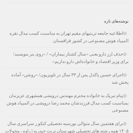
نوشته‌های تازه
اطلاعیه جامعه تربتیهای مقیم تهران به مناسبت کسب مدال نقره
المپیاد هوش مصنوعی در کشور قزاقستان
حذف ارز دارو یعنی «سال کشتار بیماران» / «روی بنر بنویسید؛
برای وزیر اقتصاد و خانواده‌اش دارو نداریم»
اجرای حسین پاکدل پس از ۳۳ سال در تلویزیون/ «روشن» آماده
پخش شد
پیام تبریک به خانواده محترم مهندس درویشی همشهری عزیزمان
بمناسبت کسب مدال فرزندشان محمد رضا درویشی در المپیاد هوش
مصنوعی
برای هفتمین سال متوالی بورسیه تحصیلی کنکو ر سراسری سال
۱۴۰۵ همه رشته های تحصیلی شهرستان تربت حیدریه ( زاوه ، محولات