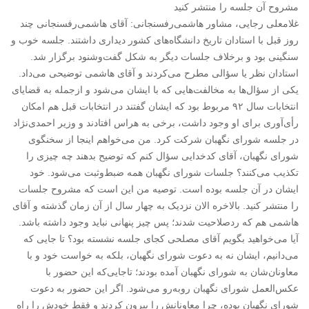
مشروح آن جلسه را منتشر کنید
غلامعلی رجایی، مشاور هاشمی‌رفسنجانی: آقای هاشمی‌رفسنجانی چند
روز قبل با استادان تاریخ دانشگاه‌های کشور دیداری داشتند. جلسه خوب و
سنگینی بود و برخلاف جلسات دیگر به شکل گفت‌وشنود برگزار شد.
استادان نظر یا سؤالی مطرح می‌کردند و آقای هاشمی توضیحی می‌داد.
یکی از سؤال‌ها به مخالفت‌هایی که با ایشان می‌شود و ازجمله به قضایای
انتخابات سال ۹۲ مربوط بود که ایشان گفتند در انتخابات قبل هم امکان
رأی‌آوری برای او وجود داشت، برخی به هراس افتادند و وزیر احمدی‌نژاد
در جلسه شورای نگهبان شرکت کرد. من می‌خواهم اینجا از سخنگوی
شورای نگهبان، آقای کدخدایی سؤال کنم که توضیح بدهند چه چیزی را
تکذیب می‌کنند؟ جلسات شورای نگهبان همه ضبط‌وثبت می‌شود. خود
ایشان در آن جلسه بوده است. توصیه من این است که مشروح جلسات
را منتشر کنید. بالاخره الان نزدیک به چهار سال از آن زمان گذشته و آقای
هاشمی هم که ردصلاحیت شدند؛ پس چیز پنهانی نباید وجود داشته باشد.
آیا می‌خواهید بگویم آقای مصلحی کجای جلسه نشسته بود؟ تا جایی که
می‌دانیم، ایشان نه به دعوت شورای نگهبان، بلکه به خواست خود و با
معاونان‌شان به شورای نگهبان آمده بودند؛ تاجایی‌که این حضور با
عکس‌العمل شورای نگهبان روبه‌رو می‌شود. اگر این حضور به دعوت
شورای نگهبان بوده، چرا معاونانش را بیرون کردند و فقط خودش را راه