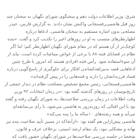
شرق: وزیر اطلاعات دولت دهم و سخنگوی شورای نگهبان به سخنان چند
روز قبل هاشمی‌رفسنجانی واکنش نشان دادند. به گزارش فارس، حیدر
مصلحی بدون اشاره مستقیم به سخنان هاشمی، ادعاها درباره
اظهارنظرهای منتسب به او در روزهای اخیر را تکذیب کرد و گفت: «بنده
کوچک‌تر از آن هستم که در مقام شورای نگهبان اظهارنظر کنم؛ اما اگر
نظام در قضایای فتنه ۸۸ با برخی از خواص مماشات کرده است، نباید از
آن سوءاستفاده شود. رأس فتنه افرادی هستند که امروز با طرح چنین
ادعاهایی قصد به‌بیراهه‌کشاندن افکار برای جلوگیری از پاسخ‌گویی درباره
فساد فرزندانشان را دارند و فتنه‌هایی را در پیش گرفته‌اند».
هاشمی‌رفسنجانی، رئیس مجمع تشخیص مصلحت نظام در دیدار جمعی از
تاریخ‌نویسان در روزهای گذشته گفته بود: «در زمان انتخابات ۹۲ وزیر
وقت اطلاعات در زمان بررسی صلاحیت‌ها، به شورای نگهبان رفته و گفته
بود با این اقبالی که روز‌به‌روز به هاشمی می‌شود، با رأی بی‌سابقه‌ای
می‌آید و همه رشته‌های ۱۰ساله ما را پنبه می‌کند».
هاشمی پیش‌ازاین هم گفته بود: «ازآنجاکه در مسیر تأیید صلاحیت بنده نیز
بهانه و مشکلی نبود، یک مقام ارشد امنیتی، برخلاف عرف و قانون،
شخصا در جلسه بررسی صلاحیت‌ها در شورای نگهبان حضور یافت که