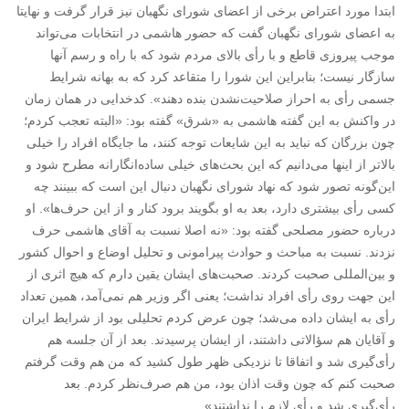
ابتدا مورد اعتراض برخی از اعضای شورای نگهبان نیز قرار گرفت و نهایتا
به اعضای شورای نگهبان گفت که حضور هاشمی در انتخابات می‌تواند
موجب پیروزی قاطع و با رأی بالای مردم شود که با راه و رسم آنها
سازگار نیست؛ بنابراین این شورا را متقاعد کرد که به بهانه شرایط
جسمی رأی به احراز صلاحیت‌نشدن بنده دهند». کدخدایی در همان زمان
در واکنش به این گفته هاشمی به «شرق» گفته بود: «البته تعجب کردم؛
چون بزرگان که نباید به این شایعات توجه کنند، ما جایگاه افراد را خیلی
بالاتر از اینها می‌دانیم که این بحث‌های خیلی ساده‌انگارانه مطرح شود و
این‌گونه تصور شود که نهاد شورای نگهبان دنبال این است که ببینند چه
کسی رأی بیشتری دارد، بعد به او بگویند برود کنار و از این حرف‌ها». او
درباره حضور مصلحی گفته بود: «نه اصلا نسبت به آقای هاشمی حرف
نزدند. نسبت به مباحث و حوادث پیرامونی و تحلیل اوضاع و احوال کشور
و بین‌المللی صحبت کردند. صحبت‌های ایشان یقین دارم که هیچ اثری از
این جهت روی رأی افراد نداشت؛ یعنی اگر وزیر هم نمی‌آمد، همین تعداد
رأی به ایشان داده می‌شد؛ چون عرض کردم تحلیلی بود از شرایط ایران
و آقایان هم سؤالاتی داشتند، از ایشان پرسیدند. بعد از آن جلسه هم
رأی‌گیری شد و اتفاقا تا نزدیکی ظهر طول کشید که من هم وقت گرفتم
صحبت کنم که چون وقت اذان بود، من هم صرف‌نظر کردم. بعد
رأی‌گیری شد و رأی لازم را نداشتند».