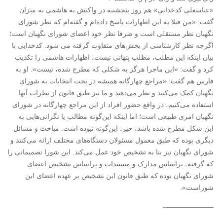
«عباسعلی کدخدایی» هم روز پنجشنبه در واکنش به هاشمی به میزان
گفت: «من قبلا به این اظهارات پاسخ داده‌ام و گفته‌ام که نظر شورای
نگهبان نظر مستقلی است و صرفا نظر خود اعضای شورای نگهبان است؛
اگرچه نظر کارشناسی از بخش‌های متفاوت گرفته می شود. کدخدایی با
بیان اینکه این مطلب، مطلب پنهانی نیست، اظهارات هاشمی را تکذیب
کرد و گفت: «این ماجرا هرگز به شکلی که مطرح شده، نیست». او به
فارس هم گفت: «مراجع چهارگانه همیشه در بحث انتخابات به شورای
نگهبان کمک می‌کنند و نظر می‌دهند و ما نیز طبق قانون از نظرات آنها
استفاده می‌کنیم، در واقع حضور افراد از این مراجع چهارگانه در شورای
نگهبان امری طبیعی است؛ اما اینکه این‌گونه مطالب یا نگرانی‌هایی به
این شکل مطرح شده باشد، خیر، این‌گونه نبوده است. مباحث و مسائل
دیگری بوده که طبق معمول مسئولان دستگاه‌های مختلف ارائه می‌کنند و
شورای نگهبان نیز بنا به تشخیص خود عمل می‌کند. این شورا تصمیماتی را
که گرفته، براساس مدارک و مستندات و براساس تشخیص اعضای
شورای نگهبان بوده که طبق قانون این تشخیص بر عهده اعضای این
شوراست».
———————-