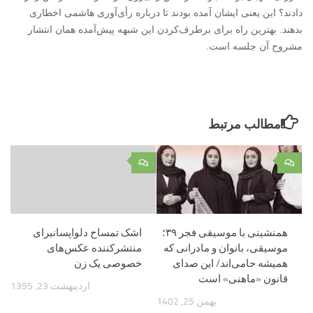
دادند؟ این یعنی ایشان آمده بودند تا درباره رأی‌آوری هاشمی اخطاری
بدهند. بهترین راه برای برطرف‌کردن این شبهه پیش‌آمده همان انتشار
مشروح آن جلسه است.
مطالب مرتبط
۰
۰
همنشینی با موسیقی فجر ۳۹؛
اشک تمساح دلواپسانبرای
موسیقی، بانوان و مادرانی که
منتشرکننده عکس‌های
همیشه حامی‌اند/ این صدای
خصوصی یک زن
قانون «ماهنی» است
اردیبهشت 23, 1395
بهمن 25, 1402